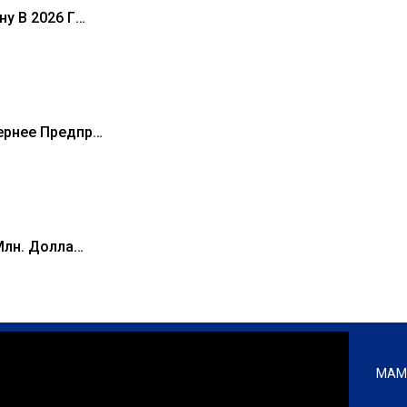
ну В 2026 Г…
ернее Предпр…
Млн. Долла…
MAMA