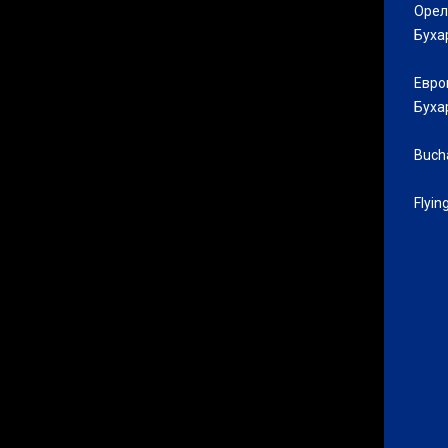
Орел
Буха
Евро
Бухар
Bucha
Flyin