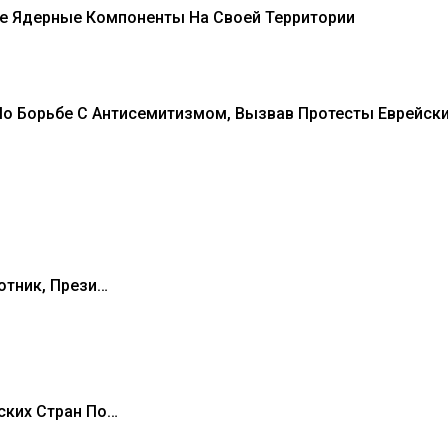
е Ядерные Компоненты На Своей Территории
о Борьбе С Антисемитизмом, Вызвав Протесты Еврейск
отник, Прези…
ских Стран По…