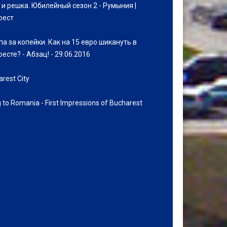
 и решка. Юбилейный сезон 2 - Румыния |
рест
па за копейки. Как на 15 евро шикануть в
есте? - Абзац! - 29.06.2016
rest City
g to Romania - First Impressions of Bucharest