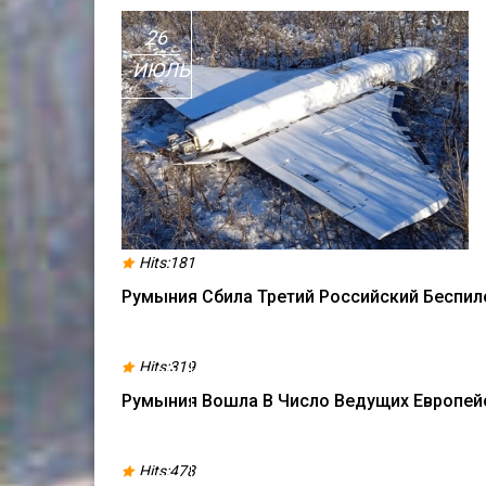
26
ИЮЛЬ
Hits:181
Румыния Сбила Третий Российский Беспи
11
Hits:319
АПР
Румыния Вошла В Число Ведущих Европей
06
Hits:478