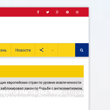
знь
Новости
Soc
щих европейских стран по уровню вовлеченности
заблокировал закон по борьбе с антисемитизмом,
семитизмом, Вызвав
ненты На Своей Территории
ы Увеличить Расходы На
США, Став Самым
 Ухудшится, Показывает