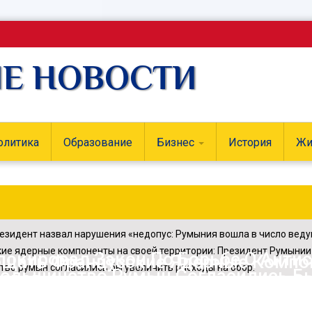
ИЕ НОВОСТИ
олитика
Образование
Бизнес
История
Жи
резидент назвал нарушения «недопус
:
Румыния вошла в число веду
ие ядерные компоненты на своей территории
:
Президент Румынии 
окировал Закон По Борьбе С Анти
ещать Французские Ядерные Компо
тво румын согласились бы увеличить расходы на обор
:
Большинство Румын Согласились Б
деров
e Chat Привлек 14 Млн. Долларов 
ают, Что Экономическая Ситуация