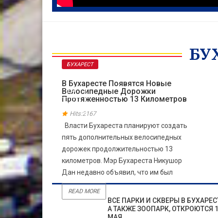
БУ
БУХАРЕСТ
В Бухаресте Появятся Новые
14
Велосипедные Дорожки
Протяженностью 13 Километров
СЕН
Hits:2167
Власти Бухареста планируют создать
пять дополнительных велосипедных
дорожек продолжительностью 13
километров. Мэр Бухареста Никушор
Дан недавно объявил, что им был
READ MORE
ВСЕ ПАРКИ И СКВЕРЫ В БУХАРЕС
А ТАКЖЕ ЗООПАРК, ОТКРОЮТСЯ 
МАЯ