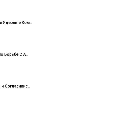
ие Ядерные Ком…
о Борьбе С А…
ын Согласилис…