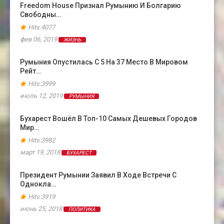
Freedom House Признал Румынию И Болгарию
Свободны…
Hits:4077
фев 06, 2019
ЖИЗНЬ
Румыния Опустилась С 5 На 37 Место В Мировом
Рейт…
Hits:3999
июль 12, 2019
РУМЫНИЯ
Бухарест Вошёл В Топ-10 Самых Дешевых Городов
Мир…
Hits:3982
март 19, 2018
БУХАРЕСТ
Президент Румынии Заявил В Ходе Встречи С
Однокла…
Hits:3919
июнь 25, 2018
ПОЛИТИКА