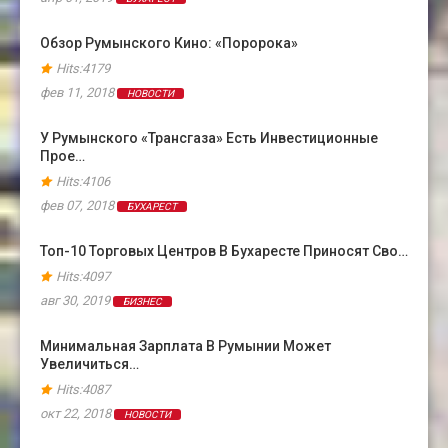
Обзор Румынского Кино: «Поророка»
Hits:4179
фев 11, 2018
НОВОСТИ
У Румынского «Трансгаза» Есть Инвестиционные
Прое…
Hits:4106
фев 07, 2018
БУХАРЕСТ
Топ-10 Торговых Центров В Бухаресте Приносят Сво…
Hits:4097
авг 30, 2019
БИЗНЕС
Минимальная Зарплата В Румынии Может
Увеличиться…
Hits:4087
окт 22, 2018
НОВОСТИ