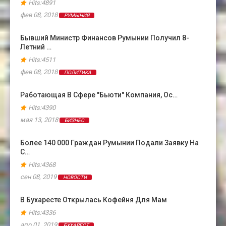
Hits:4891
фев 08, 2018
РУМЫНИЯ
Бывший Министр Финансов Румынии Получил 8-
Летний …
Hits:4511
фев 08, 2018
ПОЛИТИКА
Работающая В Сфере "бьюти" Компания, Ос…
Hits:4390
мая 13, 2018
БИЗНЕС
Более 140 000 Граждан Румынии Подали Заявку На
С…
Hits:4368
сен 08, 2019
НОВОСТИ
В Бухаресте Открылась Кофейня Для Мам
Hits:4336
апр 01, 2019
БУХАРЕСТ