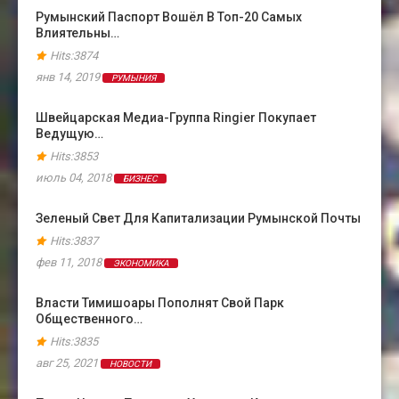
Румынский Паспорт Вошёл В Топ-20 Самых
Влиятельны…
Hits:3874
янв 14, 2019
РУМЫНИЯ
Швейцарская Медиа-Группа Ringier Покупает
Ведущую…
Hits:3853
июль 04, 2018
БИЗНЕС
Зеленый Свет Для Капитализации Румынской Почты
Hits:3837
фев 11, 2018
ЭКОНОМИКА
Власти Тимишоары Пополнят Свой Парк
Общественного…
Hits:3835
авг 25, 2021
НОВОСТИ