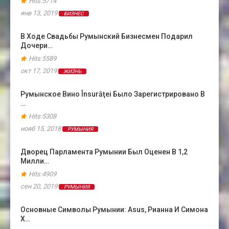
Hits:5714
янв 13, 2019
БИЗНЕС
В Ходе Свадьбы Румынский Бизнесмен Подарил
Дочери…
Hits:5589
окт 17, 2019
ЖИЗНЬ
Румынское Вино Însurăţei Было Зарегистрировано В
…
Hits:5308
нояб 15, 2018
РУМЫНИЯ
Дворец Парламента Румынии Был Оценен В 1,2
Милли…
Hits:4909
сен 20, 2019
РУМЫНИЯ
Основные Символы Румынии: Asus, Рианна И Симона
Х…