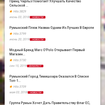
Принц Чарльз Помогает Улучшать Качество
Сельской …
Hits:3829
июнь 03, 2018
НОВОСТИ
Румынский Пляж Назван Одним Из Лучших В Европе
Hits:3799
июнь 20, 2019
НОВОСТИ
Модный Бренд Marc O'Polo Открывает Первый
Магазин…
Hits:3730
сен 15, 2019
БУХАРЕСТ
Румынский Город Тимишоара Оказался В Cписке
Топ-1…
Hits:3709
мая 03, 2018
НОВОСТИ
Группа Румын Хочет Дать Правительству Флаг ЕС,