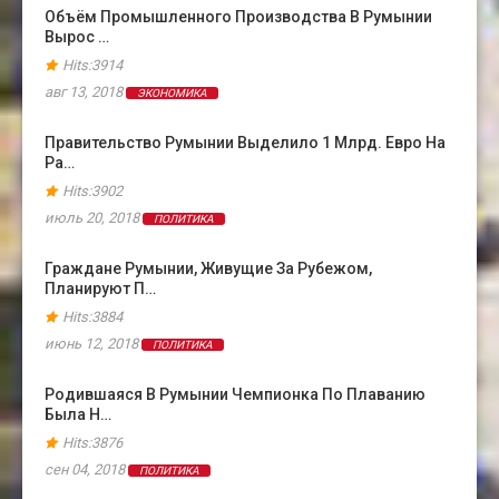
Объём Промышленного Производства В Румынии
Вырос …
Hits:3914
авг 13, 2018
ЭКОНОМИКА
Правительство Румынии Выделило 1 Млрд. Евро На
Ра…
Hits:3902
июль 20, 2018
ПОЛИТИКА
Граждане Румынии, Живущие За Рубежом,
Планируют П…
Hits:3884
июнь 12, 2018
ПОЛИТИКА
Родившаяся В Румынии Чемпионка По Плаванию
Была Н…
Hits:3876
сен 04, 2018
ПОЛИТИКА