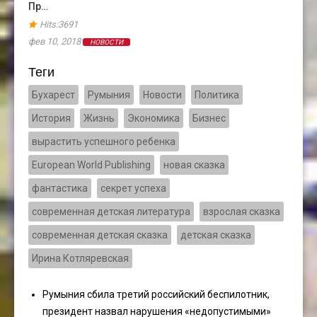
Пр…
Hits:3691
фев 10, 2018
НОВОСТИ
Теги
Бухарест
Румыния
Новости
Политика
История
Жизнь
Экономика
Бизнес
вырастить успешного ребенка
European World Publishing
новая сказка
фантастика
секрет успеха
современная детская литература
взрослая сказка
современная детская сказка
детская сказка
Ирина Котляревская
Румыния сбила третий российский беспилотник,
президент назвал нарушения «недопустимыми»