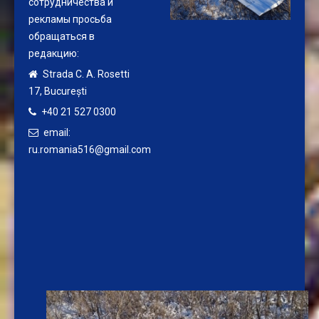
сотрудничества и
рекламы просьба
обращаться в
редакцию:
Strada C. A. Rosetti
17,
București
+40 21 527 0300
email:
ru.romania516@gmail.com