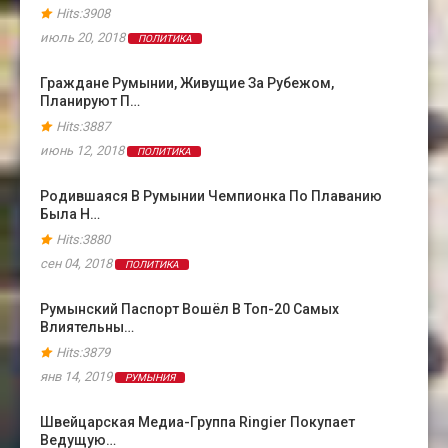
Hits:3908
июль 20, 2018
ПОЛИТИКА
Граждане Румынии, Живущие За Рубежом,
Планируют П…
Hits:3887
июнь 12, 2018
ПОЛИТИКА
Родившаяся В Румынии Чемпионка По Плаванию
Была Н…
Hits:3880
сен 04, 2018
ПОЛИТИКА
Румынский Паспорт Вошёл В Топ-20 Самых
Влиятельны…
Hits:3879
янв 14, 2019
РУМЫНИЯ
Швейцарская Медиа-Группа Ringier Покупает
Ведущую…