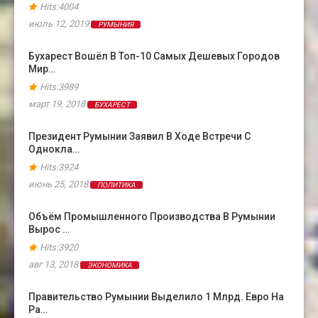
Hits:4004
июль 12, 2019
РУМЫНИЯ
Бухарест Вошёл В Топ-10 Самых Дешевых Городов
Мир…
Hits:3989
март 19, 2018
БУХАРЕСТ
Президент Румынии Заявил В Ходе Встречи С
Однокла…
Hits:3924
июнь 25, 2018
ПОЛИТИКА
Объём Промышленного Производства В Румынии
Вырос …
Hits:3920
авг 13, 2018
ЭКОНОМИКА
Правительство Румынии Выделило 1 Млрд. Евро На
Ра…