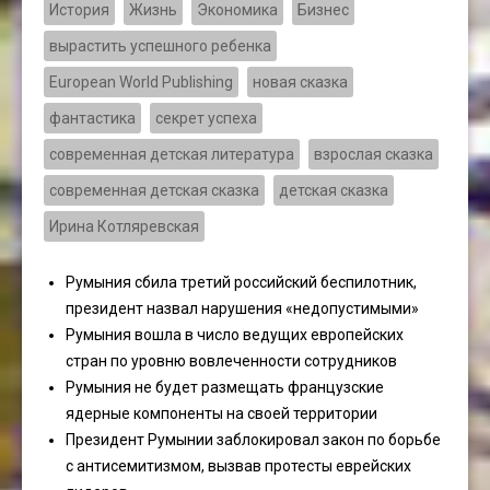
История
Жизнь
Экономика
Бизнес
вырастить успешного ребенка
European World Publishing
новая сказка
фантастика
секрет успеха
современная детская литература
взрослая сказка
современная детская сказка
детская сказка
Ирина Котляревская
Румыния сбила третий российский беспилотник,
президент назвал нарушения «недопустимыми»
Румыния вошла в число ведущих европейских
стран по уровню вовлеченности сотрудников
Румыния не будет размещать французские
ядерные компоненты на своей территории
Президент Румынии заблокировал закон по борьбе
с антисемитизмом, вызвав протесты еврейских