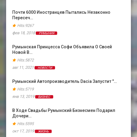
Почти 6000 Иностранцев Пытались Незаконно
Пересеч…
Hits:9267
фев 18, 2018
РУМЫНИЯ
Румынская Принцесса Софи Объявила О Своей
Новой В…
Hits:5872
авг 11, 2021
НОВОСТИ
Румынский Автопроизводитель Dacia Запустит "…
Hits:5719
янв 13, 2019
БИЗНЕС
В Ходе Свадьбы Румынский Бизнесмен Подарил
Дочери…
Hits:5595
окт 17, 2019
ЖИЗНЬ