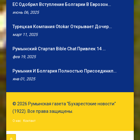
ЕС Одобрил Вступление Болгарии В Еврозон…
июнь 06, 2025
Турецкая Компания Otokar Открывает Дочер…
март 11, 2025
Румынский Стартап Bible Chat Привлек 14 …
фев 19, 2025
Румыния И Болгария Полностью Присоединил…
янв 01, 2025
© 2026 Румынская газета "Бухарестские новости"
(1922). Все права защищены.
О нас
Контакт