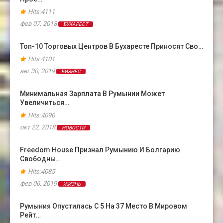
Hits:4111
фев 07, 2018
БУХАРЕСТ
Топ-10 Торговых Центров В Бухаресте Приносят Сво…
Hits:4101
авг 30, 2019
БИЗНЕС
Минимальная Зарплата В Румынии Может
Увеличиться…
Hits:4090
окт 22, 2018
НОВОСТИ
Freedom House Признал Румынию И Болгарию
Свободны…
Hits:4085
фев 06, 2019
ЖИЗНЬ
Румыния Опустилась С 5 На 37 Место В Мировом
Рейт…