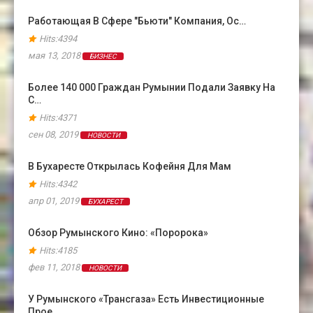
Работающая В Сфере "бьюти" Компания, Ос…
Hits:4394
мая 13, 2018
БИЗНЕС
Более 140 000 Граждан Румынии Подали Заявку На
С…
Hits:4371
сен 08, 2019
НОВОСТИ
В Бухаресте Открылась Кофейня Для Мам
Hits:4342
апр 01, 2019
БУХАРЕСТ
Обзор Румынского Кино: «Поророка»
Hits:4185
фев 11, 2018
НОВОСТИ
У Румынского «Трансгаза» Есть Инвестиционные
Прое…