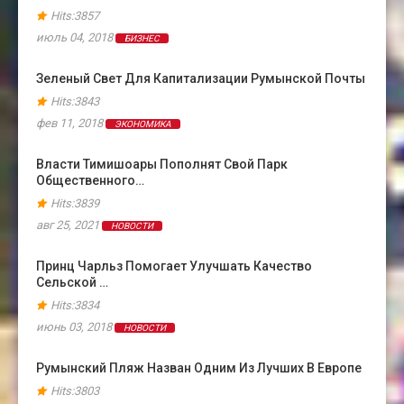
Hits:3857
июль 04, 2018
БИЗНЕС
Зеленый Свет Для Капитализации Румынской Почты
Hits:3843
фев 11, 2018
ЭКОНОМИКА
Власти Тимишоары Пополнят Свой Парк
Общественного…
Hits:3839
авг 25, 2021
НОВОСТИ
Принц Чарльз Помогает Улучшать Качество
Сельской …
Hits:3834
июнь 03, 2018
НОВОСТИ
Румынский Пляж Назван Одним Из Лучших В Европе
Hits:3803