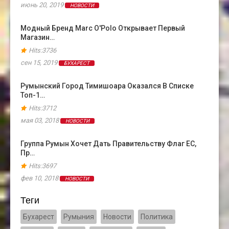
июнь 20, 2019
НОВОСТИ
Модный Бренд Marc O'Polo Открывает Первый
Магазин…
Hits:3736
сен 15, 2019
БУХАРЕСТ
Румынский Город Тимишоара Оказался В Cписке
Топ-1…
Hits:3712
мая 03, 2018
НОВОСТИ
Группа Румын Хочет Дать Правительству Флаг ЕС,
Пр…
Hits:3697
фев 10, 2018
НОВОСТИ
Теги
Бухарест
Румыния
Новости
Политика