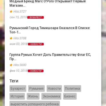
Модный Бренд Marc O'Polo Открывает Первый
Магазин…
Hits:3727
сен 15, 2019
БУХАРЕСТ
Румынский Город Тимишоара Оказался В Cписке
Топ-1…
Hits:3708
мая 03, 2018
НОВОСТИ
Группа Румын Хочет Дать Правительству Флаг ЕС,
Пр…
Hits:3690
фев 10, 2018
НОВОСТИ
Теги
Бухарест
Румыния
Новости
Политика
История
Жизнь
Экономика
Бизнес
вырастить успешного ребенка