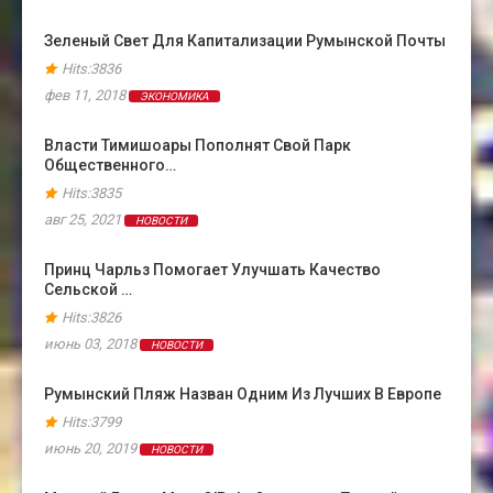
Зеленый Свет Для Капитализации Румынской Почты
Hits:3836
фев 11, 2018
ЭКОНОМИКА
Власти Тимишоары Пополнят Свой Парк
Общественного…
Hits:3835
авг 25, 2021
НОВОСТИ
Принц Чарльз Помогает Улучшать Качество
Сельской …
Hits:3826
июнь 03, 2018
НОВОСТИ
Румынский Пляж Назван Одним Из Лучших В Европе
Hits:3799
июнь 20, 2019
НОВОСТИ