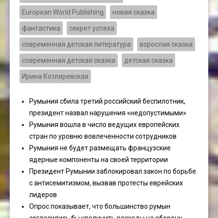
European World Publishing
новая сказка
фантастика
секрет успеха
современная детская литература
взрослая сказка
современная детская сказка
детская сказка
Ирина Котляревская
Румыния сбила третий российский беспилотник,
президент назвал нарушения «недопустимыми»
Румыния вошла в число ведущих европейских
стран по уровню вовлеченности сотрудников
Румыния не будет размещать французские
ядерные компоненты на своей территории
Президент Румынии заблокировал закон по борьбе
с антисемитизмом, вызвав протесты еврейских
лидеров
Опрос показывает, что большинство румын