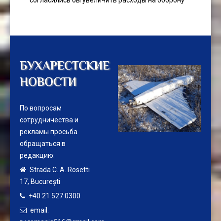
согласились бы увеличить расходы на оборону
БУХАРЕСТСКИЕ
НОВОСТИ
По вопросам
сотрудничества и
рекламы просьба
обращаться в
редакцию:
Strada C. A. Rosetti
17,
București
+40 21 527 0300
email: