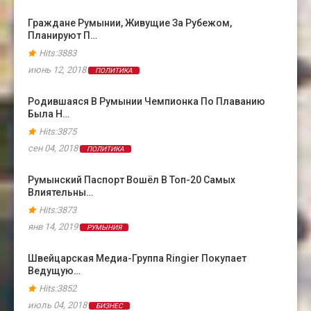
Граждане Румынии, Живущие За Рубежом,
Планируют П…
Hits:3883
июнь 12, 2018
ПОЛИТИКА
Родившаяся В Румынии Чемпионка По Плаванию
Была Н…
Hits:3875
сен 04, 2018
ПОЛИТИКА
Румынский Паспорт Вошёл В Топ-20 Самых
Влиятельны…
Hits:3873
янв 14, 2019
РУМЫНИЯ
Швейцарская Медиа-Группа Ringier Покупает
Ведущую…
Hits:3852
июль 04, 2018
БИЗНЕС