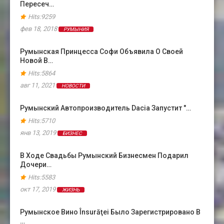
Пересеч…
Hits:9259
фев 18, 2018
РУМЫНИЯ
Румынская Принцесса Софи Объявила О Своей
Новой В…
Hits:5864
авг 11, 2021
НОВОСТИ
Румынский Автопроизводитель Dacia Запустит "…
Hits:5710
янв 13, 2019
БИЗНЕС
В Ходе Свадьбы Румынский Бизнесмен Подарил
Дочери…
Hits:5583
окт 17, 2019
ЖИЗНЬ
Румынское Вино Însurăţei Было Зарегистрировано В
…