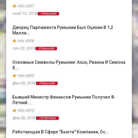
Hits:5307
нояб 15, 2018
РУМЫНИЯ
Дворец Парламента Румынии Был Оценен В 1,2
Милли…
Hits:4908
сен 20, 2019
РУМЫНИЯ
Основные Символы Румынии: Asus, Рианна И Симона
Х…
Hits:4890
фев 08, 2018
РУМЫНИЯ
Бывший Министр Финансов Румынии Получил 8-
Летний …
Hits:4510
фев 08, 2018
ПОЛИТИКА
Работающая В Сфере "бьюти" Компания, Ос…