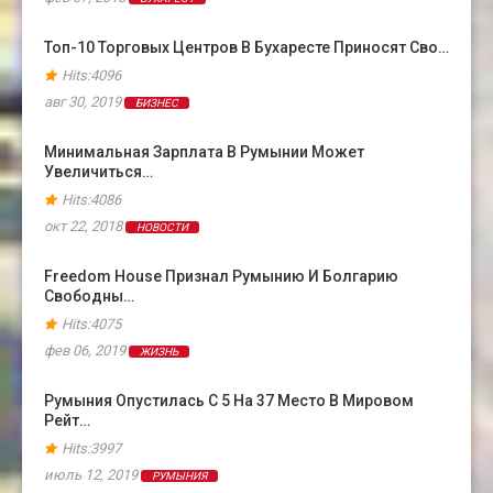
Топ-10 Торговых Центров В Бухаресте Приносят Сво…
Hits:4096
авг 30, 2019
БИЗНЕС
Минимальная Зарплата В Румынии Может
Увеличиться…
Hits:4086
окт 22, 2018
НОВОСТИ
Freedom House Признал Румынию И Болгарию
Свободны…
Hits:4075
фев 06, 2019
ЖИЗНЬ
Румыния Опустилась С 5 На 37 Место В Мировом
Рейт…
Hits:3997
июль 12, 2019
РУМЫНИЯ