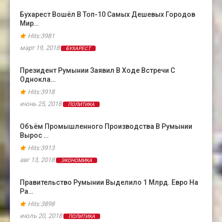
Бухарест Вошёл В Топ-10 Самых Дешевых Городов
Мир…
Hits:3981
март 19, 2018
БУХАРЕСТ
Президент Румынии Заявил В Ходе Встречи С
Однокла…
Hits:3918
июнь 25, 2018
ПОЛИТИКА
Объём Промышленного Производства В Румынии
Вырос …
Hits:3913
авг 13, 2018
ЭКОНОМИКА
Правительство Румынии Выделило 1 Млрд. Евро На
Ра…
Hits:3898
июль 20, 2018
ПОЛИТИКА