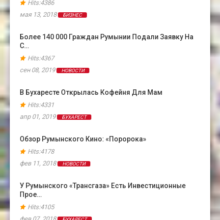
Hits:4386
мая 13, 2018
БИЗНЕС
Более 140 000 Граждан Румынии Подали Заявку На
С…
Hits:4367
сен 08, 2019
НОВОСТИ
В Бухаресте Открылась Кофейня Для Мам
Hits:4331
апр 01, 2019
БУХАРЕСТ
Обзор Румынского Кино: «Поророка»
Hits:4178
фев 11, 2018
НОВОСТИ
У Румынского «Трансгаза» Есть Инвестиционные
Прое…
Hits:4105
фев 07, 2018
БУХАРЕСТ