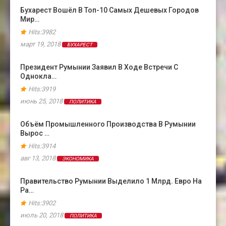
Бухарест Вошёл В Топ-10 Самых Дешевых Городов
Мир…
Hits:3982
март 19, 2018
БУХАРЕСТ
Президент Румынии Заявил В Ходе Встречи С
Однокла…
Hits:3919
июнь 25, 2018
ПОЛИТИКА
Объём Промышленного Производства В Румынии
Вырос …
Hits:3914
авг 13, 2018
ЭКОНОМИКА
Правительство Румынии Выделило 1 Млрд. Евро На
Ра…
Hits:3902
июль 20, 2018
ПОЛИТИКА