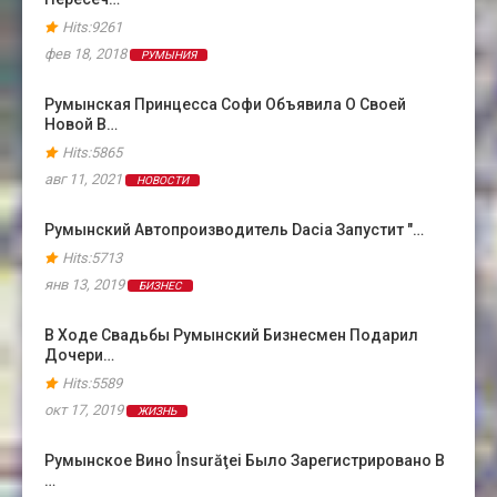
Hits:9261
фев 18, 2018
РУМЫНИЯ
Румынская Принцесса Софи Объявила О Своей
Новой В…
Hits:5865
авг 11, 2021
НОВОСТИ
Румынский Автопроизводитель Dacia Запустит "…
Hits:5713
янв 13, 2019
БИЗНЕС
В Ходе Свадьбы Румынский Бизнесмен Подарил
Дочери…
Hits:5589
окт 17, 2019
ЖИЗНЬ
Румынское Вино Însurăţei Было Зарегистрировано В
…