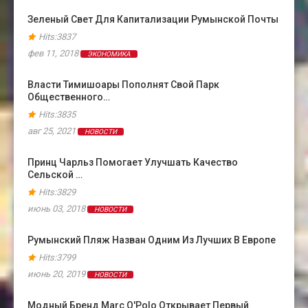
Зеленый Свет Для Капитализации Румынской Почты
Hits:3837
фев 11, 2018
ЭКОНОМИКА
Власти Тимишоары Пополнят Свой Парк
Общественного…
Hits:3835
авг 25, 2021
НОВОСТИ
Принц Чарльз Помогает Улучшать Качество
Сельской …
Hits:3829
июнь 03, 2018
НОВОСТИ
Румынский Пляж Назван Одним Из Лучших В Европе
Hits:3799
июнь 20, 2019
НОВОСТИ
Модный Бренд Marc O'Polo Открывает Первый