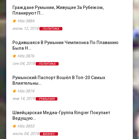
Граждане Румынии, Живущие За Рубежом,
Планируют П…
Hits:3884
июнь 12, 2018
ПОЛИТИКА
Родившаяся В Румынии Чемпионка По Плаванию
Была Н…
Hits:3876
сен 04, 2018
ПОЛИТИКА
Румынский Паспорт Вошёл В Топ-20 Самых
Влиятельны…
Hits:3874
янв 14, 2019
РУМЫНИЯ
Швейцарская Медиа-Группа Ringier Покупает
Ведущую…
Hits:3853
июль 04, 2018
БИЗНЕС