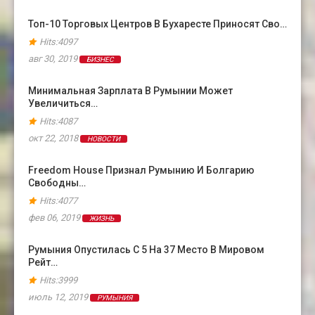
Топ-10 Торговых Центров В Бухаресте Приносят Сво…
Hits:4097
авг 30, 2019
БИЗНЕС
Минимальная Зарплата В Румынии Может
Увеличиться…
Hits:4087
окт 22, 2018
НОВОСТИ
Freedom House Признал Румынию И Болгарию
Свободны…
Hits:4077
фев 06, 2019
ЖИЗНЬ
Румыния Опустилась С 5 На 37 Место В Мировом
Рейт…
Hits:3999
июль 12, 2019
РУМЫНИЯ