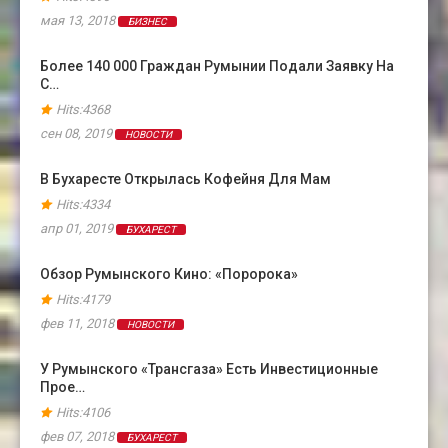
мая 13, 2018
БИЗНЕС
Более 140 000 Граждан Румынии Подали Заявку На
С…
Hits:4368
сен 08, 2019
НОВОСТИ
В Бухаресте Открылась Кофейня Для Мам
Hits:4334
апр 01, 2019
БУХАРЕСТ
Обзор Румынского Кино: «Поророка»
Hits:4179
фев 11, 2018
НОВОСТИ
У Румынского «Трансгаза» Есть Инвестиционные
Прое…
Hits:4106
фев 07, 2018
БУХАРЕСТ