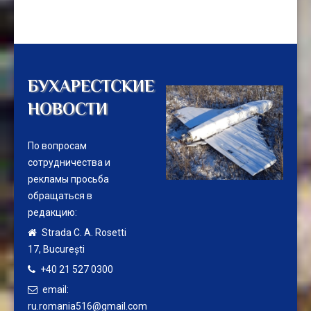
БУХАРЕСТСКИЕ
НОВОСТИ
По вопросам
сотрудничества и
рекламы просьба
обращаться в
редакцию:
Strada C. A. Rosetti
17,
București
+40 21 527 0300
email:
ru.romania516@gmail.com