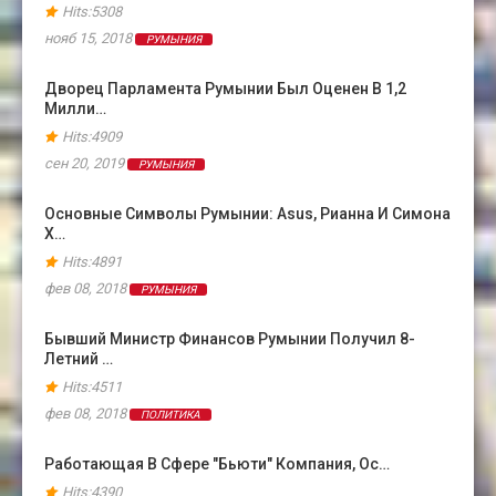
Hits:5308
нояб 15, 2018
РУМЫНИЯ
Дворец Парламента Румынии Был Оценен В 1,2
Милли…
Hits:4909
сен 20, 2019
РУМЫНИЯ
Основные Символы Румынии: Asus, Рианна И Симона
Х…
Hits:4891
фев 08, 2018
РУМЫНИЯ
Бывший Министр Финансов Румынии Получил 8-
Летний …
Hits:4511
фев 08, 2018
ПОЛИТИКА
Работающая В Сфере "бьюти" Компания, Ос…
Hits:4390