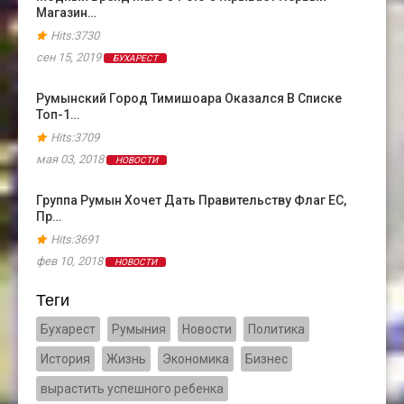
Магазин…
Hits:3730
сен 15, 2019
БУХАРЕСТ
Румынский Город Тимишоара Оказался В Cписке
Топ-1…
Hits:3709
мая 03, 2018
НОВОСТИ
Группа Румын Хочет Дать Правительству Флаг ЕС,
Пр…
Hits:3691
фев 10, 2018
НОВОСТИ
Теги
Бухарест
Румыния
Новости
Политика
История
Жизнь
Экономика
Бизнес
вырастить успешного ребенка