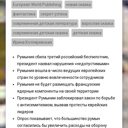
European World Publishing
новая сказка
фантастика
секрет успеха
современная детская литература
взрослая сказка
современная детская сказка
детская сказка
Ирина Котляревская
Румыния сбила третий российский беспилотник,
президент назвал нарушения «недопустимыми»
Румыния вошла в число ведущих европейских
стран по уровню вовлеченности сотрудников
Румыния не будет размещать французские
ядерные компоненты на своей территории
Президент Румынии заблокировал закон по борьбе
с антисемитизмом, вызвав протесты еврейских
лидеров
Опрос показывает, что большинство румын
согласились бы увеличить расходы на оборону