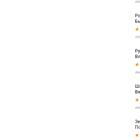
ию
Р
Б
се
Р
В
ян
Шв
В
ию
З
П