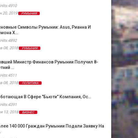
Hits:4910
н 20, 2019
РУМЫНИЯ
новные Символы Румынии: Asus, Рианна И
имона Х…
Hits:4892
в 08, 2018
РУМЫНИЯ
ывший Министр Финансов Румынии Получил 8-
тний …
Hits:4511
в 08, 2018
ПОЛИТИКА
ботающая В Сфере "бьюти" Компания, Ос…
Hits:4391
я 13, 2018
БИЗНЕС
лее 140 000 Граждан Румынии Подали Заявку На
…