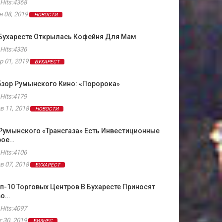
Hits:4368
н 08, 2019
НОВОСТИ
 Бухаресте Открылась Кофейня Для Мам
Hits:4336
р 01, 2019
БУХАРЕСТ
зор Румынского Кино: «Поророка»
Hits:4179
в 11, 2018
НОВОСТИ
Румынского «Трансгаза» Есть Инвестиционные
рое…
Hits:4106
в 07, 2018
БУХАРЕСТ
п-10 Торговых Центров В Бухаресте Приносят
во…
Hits:4097
г 30, 2019
БИЗНЕС