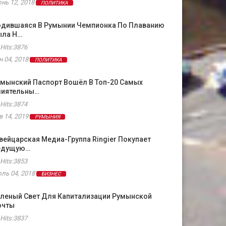
нь 12, 2018
ПОЛИТИКА
одившаяся В Румынии Чемпионка По Плаванию
ыла Н…
Hits:3876
н 04, 2018
ПОЛИТИКА
умынский Паспорт Вошёл В Топ-20 Самых
лиятельны…
Hits:3874
в 14, 2019
РУМЫНИЯ
ейцарская Медиа-Группа Ringier Покупает
едущую…
Hits:3853
ль 04, 2018
БИЗНЕС
еленый Свет Для Капитализации Румынской
очты
Hits:3837