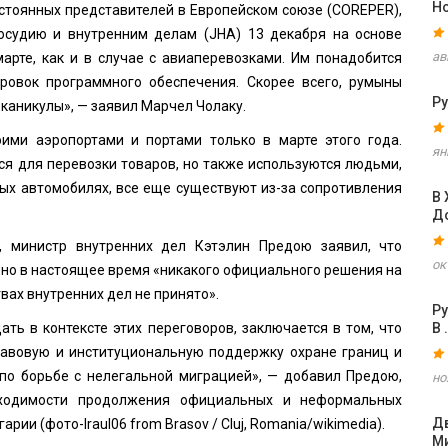
Н
остоянных представителей в Европейском союзе (COREPER),
осудию и внутренним делам (JHA) 13 декабря на основе
ав
арте, как и в случае с авиаперевозками. Им понадобится
ровок программного обеспечения. Скорее всего, румыны
Ру
каникулы», — заявил Марчел Чолаку.
ими аэропортами и портами только в марте этого года.
ян
ся для перевозки товаров, но также используются людьми,
ых автомобилях, все еще существуют из-за сопротивления
В
Д
, министр внутренних дел Кэтэлин Предою заявил, что
ок
 но в настоящее время «никакого официального решения на
вах внутренних дел не принято».
Ру
ть в контексте этих переговоров, заключается в том, что
В 
авовую и институциональную поддержку охране границ и
по борьбе с нелегальной миграцией», — добавил Предою,
но
бходимости продолжения официальных и неформальных
Дв
гарии (фото-
lraul06
from Brasov / Cluj, Romania/wikimedia).
М