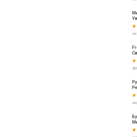
М
У
ок
F
С
фе
Ру
Р
ию
Б
М