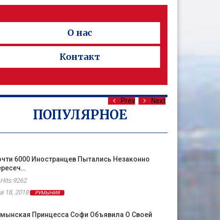
О нас
Контакт
Prev
Next
ПОПУЛЯРНОЕ
чти 6000 Иностранцев Пытались Незаконно
ересеч…
Hits:9262
в 18, 2018
РУМЫНИЯ
умынская Принцесса Софи Объявила О Своей