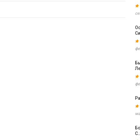
се
Ос
С
фе
Б
Ле
фе
Ра
ма
Бо
С