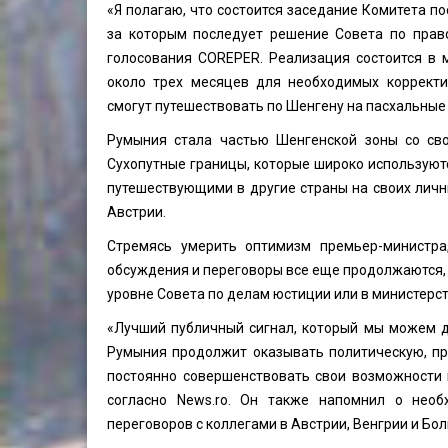
«Я полагаю, что состоится заседание Комитета п
за которым последует решение Совета по прав
голосования COREPER. Реализация состоится в м
около трех месяцев для необходимых корректи
смогут путешествовать по Шенгену на пасхальные 
Румыния стала частью Шенгенской зоны со сво
Сухопутные границы, которые широко используют
путешествующими в другие страны на своих личн
Австрии.
Стремясь умерить оптимизм премьер-министра
обсуждения и переговоры все еще продолжаются,
уровне Совета по делам юстиции или в министерст
«Лучший публичный сигнал, который мы можем да
Румыния продолжит оказывать политическую, пр
постоянно совершенствовать свои возможности 
согласно News.ro. Он также напомнил о нео
переговоров с коллегами в Австрии, Венгрии и Бол