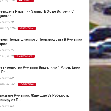
рт 19, 2018
БУХАРЕСТ
езидент Румынии Заявил В Ходе Встречи С
днокла…
Hits:3919
нь 25, 2018
ПОЛИТИКА
бъём Промышленного Производства В Румынии
ырос …
Hits:3915
г 13, 2018
ЭКОНОМИКА
равительство Румынии Выделило 1 Млрд. Евро
а Ра…
Hits:3902
ль 20, 2018
ПОЛИТИКА
раждане Румынии, Живущие За Рубежом,
ланируют П…
Hits:3884