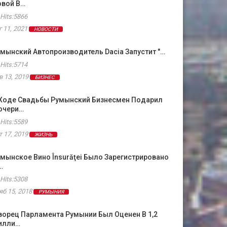
овой В…
Hits:5866
г 11, 2021
НОВОСТИ
мынский Автопроизводитель Dacia Запустит "…
Hits:5714
в 13, 2019
БИЗНЕС
 Ходе Свадьбы Румынский Бизнесмен Подарил
очери…
Hits:5589
т 17, 2019
ЖИЗНЬ
мынское Вино Însurăţei Было Зарегистрировано
…
Hits:5308
яб 15, 2018
РУМЫНИЯ
орец Парламента Румынии Был Оценен В 1,2
илли…