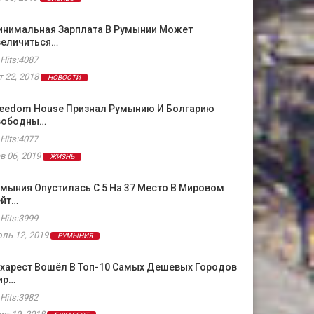
инимальная Зарплата В Румынии Может
величиться…
Hits:4087
т 22, 2018
НОВОСТИ
reedom House Признал Румынию И Болгарию
вободны…
Hits:4077
в 06, 2019
ЖИЗНЬ
мыния Опустилась С 5 На 37 Место В Мировом
ейт…
Hits:3999
ль 12, 2019
РУМЫНИЯ
ухарест Вошёл В Топ-10 Самых Дешевых Городов
ир…
Hits:3982