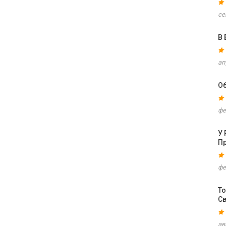
се
В
ап
Об
фе
У 
П
фе
То
С
ав