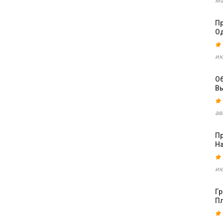
ма
Пр
О
ию
О
В
ав
П
Н
ию
Г
П