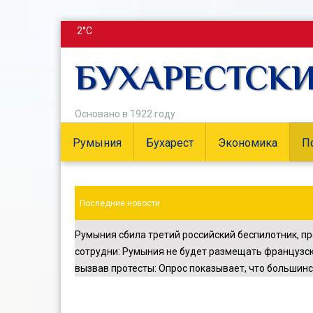
2°C
БУХАРЕСТСК
Основано в 1922 году
Румыния
Бухарест
Экономика
П
Последние новости
Румыния сбила третий российский беспилотник, п
сотрудни
:
Румыния не будет размещать французск
вызвав протесты
:
Опрос показывает, что большинс