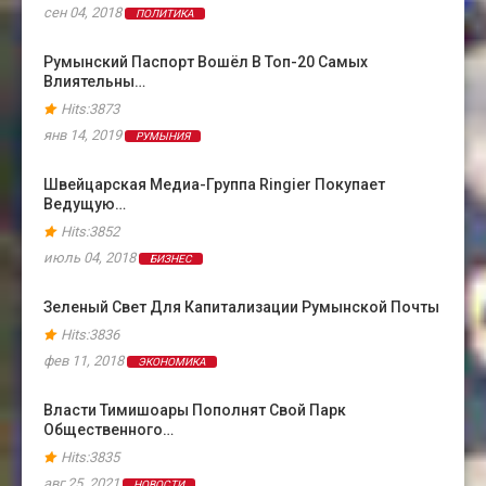
сен 04, 2018
ПОЛИТИКА
Румынский Паспорт Вошёл В Топ-20 Самых
Влиятельны…
Hits:3873
янв 14, 2019
РУМЫНИЯ
Швейцарская Медиа-Группа Ringier Покупает
Ведущую…
Hits:3852
июль 04, 2018
БИЗНЕС
Зеленый Свет Для Капитализации Румынской Почты
Hits:3836
фев 11, 2018
ЭКОНОМИКА
Власти Тимишоары Пополнят Свой Парк
Общественного…
Hits:3835
авг 25, 2021
НОВОСТИ