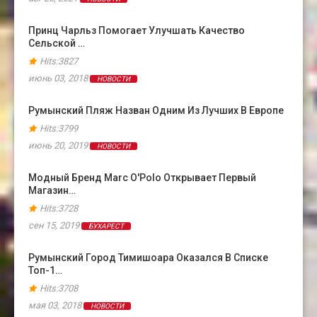
Принц Чарльз Помогает Улучшать Качество
Сельской …
Hits:3827
июнь 03, 2018
НОВОСТИ
Румынский Пляж Назван Одним Из Лучших В Европе
Hits:3799
июнь 20, 2019
НОВОСТИ
Модный Бренд Marc O'Polo Открывает Первый
Магазин…
Hits:3728
сен 15, 2019
БУХАРЕСТ
Румынский Город Тимишоара Оказался В Cписке
Топ-1…
Hits:3708
мая 03, 2018
НОВОСТИ