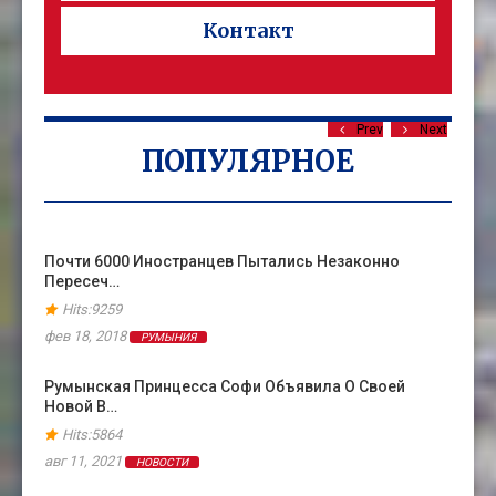
Контакт
Prev
Next
ПОПУЛЯРНОЕ
Почти 6000 Иностранцев Пытались Незаконно
Пересеч…
Hits:9259
фев 18, 2018
РУМЫНИЯ
Румынская Принцесса Софи Объявила О Своей
Новой В…
Hits:5864
авг 11, 2021
НОВОСТИ