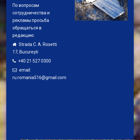
По вопросам
сотрудничества и
рекламы просьба
обращаться в
редакцию:
Strada C. A. Rosetti
17,
București
+40 21 527 0300
email:
ru.romania516@gmail.com