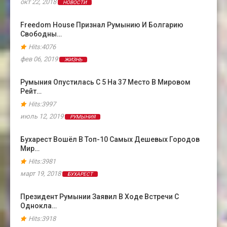
окт 22, 2018
НОВОСТИ
Freedom House Признал Румынию И Болгарию
Свободны…
Hits:4076
фев 06, 2019
ЖИЗНЬ
Румыния Опустилась С 5 На 37 Место В Мировом
Рейт…
Hits:3997
июль 12, 2019
РУМЫНИЯ
Бухарест Вошёл В Топ-10 Самых Дешевых Городов
Мир…
Hits:3981
март 19, 2018
БУХАРЕСТ
Президент Румынии Заявил В Ходе Встречи С
Однокла…
Hits:3918