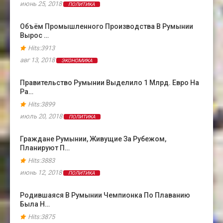
июнь 25, 2018
ПОЛИТИКА
Объём Промышленного Производства В Румынии
Вырос …
Hits:3913
авг 13, 2018
ЭКОНОМИКА
Правительство Румынии Выделило 1 Млрд. Евро На
Ра…
Hits:3899
июль 20, 2018
ПОЛИТИКА
Граждане Румынии, Живущие За Рубежом,
Планируют П…
Hits:3883
июнь 12, 2018
ПОЛИТИКА
Родившаяся В Румынии Чемпионка По Плаванию
Была Н…
Hits:3875