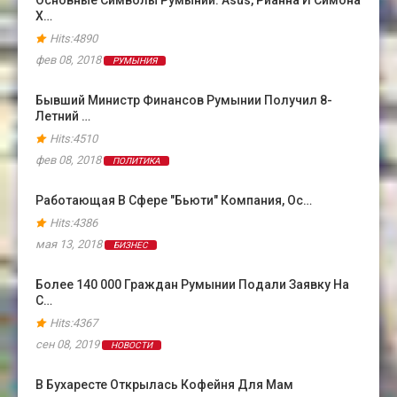
Основные Символы Румынии: Asus, Рианна И Симона
Х…
Hits:4890
фев 08, 2018
РУМЫНИЯ
Бывший Министр Финансов Румынии Получил 8-
Летний …
Hits:4510
фев 08, 2018
ПОЛИТИКА
Работающая В Сфере "бьюти" Компания, Ос…
Hits:4386
мая 13, 2018
БИЗНЕС
Более 140 000 Граждан Румынии Подали Заявку На
С…
Hits:4367
сен 08, 2019
НОВОСТИ
В Бухаресте Открылась Кофейня Для Мам