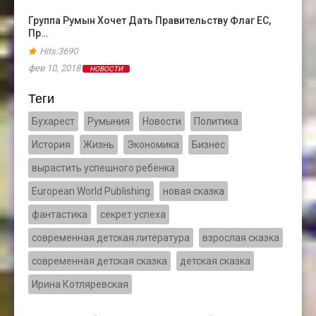
Группа Румын Хочет Дать Правительству Флаг ЕС,
Пр…
Hits:3690
фев 10, 2018
НОВОСТИ
Теги
Бухарест
Румыния
Новости
Политика
История
Жизнь
Экономика
Бизнес
вырастить успешного ребенка
European World Publishing
новая сказка
фантастика
секрет успеха
современная детская литература
взрослая сказка
современная детская сказка
детская сказка
Ирина Котляревская