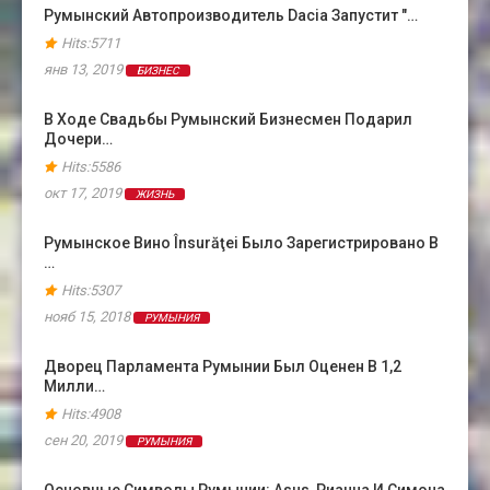
Румынский Автопроизводитель Dacia Запустит "…
Hits:5711
янв 13, 2019
БИЗНЕС
В Ходе Свадьбы Румынский Бизнесмен Подарил
Дочери…
Hits:5586
окт 17, 2019
ЖИЗНЬ
Румынское Вино Însurăţei Было Зарегистрировано В
…
Hits:5307
нояб 15, 2018
РУМЫНИЯ
Дворец Парламента Румынии Был Оценен В 1,2
Милли…
Hits:4908
сен 20, 2019
РУМЫНИЯ