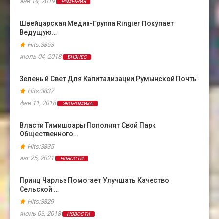
янв 14, 2019
РУМЫНИЯ
Швейцарская Медиа-Группа Ringier Покупает
Ведущую…
Hits:3853
июль 04, 2018
БИЗНЕС
Зеленый Свет Для Капитализации Румынской Почты
Hits:3837
фев 11, 2018
ЭКОНОМИКА
Власти Тимишоары Пополнят Свой Парк
Общественного…
Hits:3835
авг 25, 2021
НОВОСТИ
Принц Чарльз Помогает Улучшать Качество
Сельской …
Hits:3829
июнь 03, 2018
НОВОСТИ