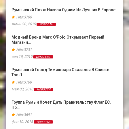
Румынский Пляж Назван Одним Из Лучших В Европе
Hits:3799
июнь 20, 2019
НОВОСТИ
Модный Бренд Marc O'Polo Открывает Первый
Магазин…
Hits:3731
сен 15, 2019
БУХАРЕСТ
Румынский Город Тимишоара Оказался В Cписке
Топ-1…
Hits:3709
мая 03, 2018
НОВОСТИ
Группа Румын Хочет Дать Правительству Флаг ЕС,
Пр…
Hits:3691
фев 10, 2018
НОВОСТИ