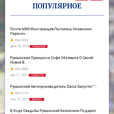
ПОПУЛЯРНОЕ
Почти 6000 Иностранцев Пытались Незаконно
Пересеч…
Hits:9262
фев 18, 2018
РУМЫНИЯ
Румынская Принцесса Софи Объявила О Своей
Новой В…
Hits:5866
авг 11, 2021
НОВОСТИ
Румынский Автопроизводитель Dacia Запустит "…
Hits:5714
янв 13, 2019
БИЗНЕС
В Ходе Свадьбы Румынский Бизнесмен Подарил