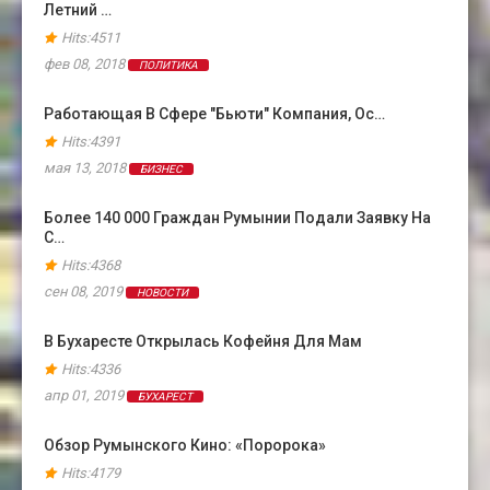
Летний …
Hits:4511
фев 08, 2018
ПОЛИТИКА
Работающая В Сфере "бьюти" Компания, Ос…
Hits:4391
мая 13, 2018
БИЗНЕС
Более 140 000 Граждан Румынии Подали Заявку На
С…
Hits:4368
сен 08, 2019
НОВОСТИ
В Бухаресте Открылась Кофейня Для Мам
Hits:4336
апр 01, 2019
БУХАРЕСТ
Обзор Румынского Кино: «Поророка»
Hits:4179