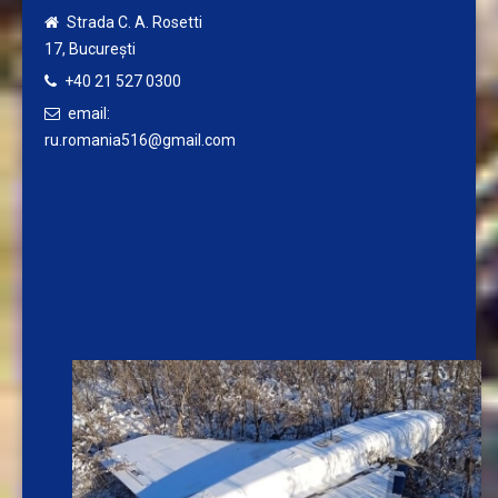
Strada C. A. Rosetti
17,
București
+40 21 527 0300
email:
ru.romania516@gmail.com