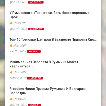
фев 11, 2018
НОВОСТИ
У Румынского «Трансгаза» Есть Инвестиционные
Прое…
Hits:4106
фев 07, 2018
БУХАРЕСТ
Топ-10 Торговых Центров В Бухаресте Приносят Сво…
Hits:4097
авг 30, 2019
БИЗНЕС
Минимальная Зарплата В Румынии Может
Увеличиться…
Hits:4087
окт 22, 2018
НОВОСТИ
Freedom House Признал Румынию И Болгарию
Свободны…
Hits:4077
фев 06, 2019
ЖИЗНЬ