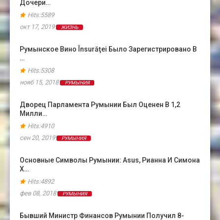
Дочери…
Hits:5589
окт 17, 2019
ЖИЗНЬ
Румынское Вино Însurăţei Было Зарегистрировано В
…
Hits:5308
нояб 15, 2018
РУМЫНИЯ
Дворец Парламента Румынии Был Оценен В 1,2
Милли…
Hits:4910
сен 20, 2019
РУМЫНИЯ
Основные Символы Румынии: Asus, Рианна И Симона
Х…
Hits:4892
фев 08, 2018
РУМЫНИЯ
Бывший Министр Финансов Румынии Получил 8-