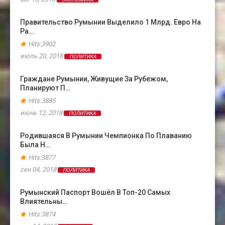
Правительство Румынии Выделило 1 Млрд. Евро На
Ра…
Hits:3902
июль 20, 2018
ПОЛИТИКА
Граждане Румынии, Живущие За Рубежом,
Планируют П…
Hits:3885
июнь 12, 2018
ПОЛИТИКА
Родившаяся В Румынии Чемпионка По Плаванию
Была Н…
Hits:3877
сен 04, 2018
ПОЛИТИКА
Румынский Паспорт Вошёл В Топ-20 Самых
Влиятельны…
Hits:3874