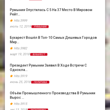
Румыния Опустилась С 5 На 37 Место В Мировом
Рейт…
Hits:3999
июль 12, 2019
РУМЫНИЯ
Бухарест Вошёл В Топ-10 Самых Дешевых Городов
Мир…
Hits:3982
март 19, 2018
БУХАРЕСТ
Президент Румынии Заявил В Ходе Встречи С
Однокла…
Hits:3919
июнь 25, 2018
ПОЛИТИКА
Объём Промышленного Производства В Румынии
Вырос …
Hits:3915
авг 13, 2018
ЭКОНОМИКА