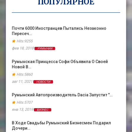
ПОПУЛЯРНОЕ
Почти 6000 Иностранцев Пытались Незаконно
Пересеч…
Hits:9255
фев 18, 2018
РУМЫНИЯ
Румынская Принцесса Софи Объявила О Своей
Новой В…
Hits:5860
авг 11, 2021
НОВОСТИ
Румынский Автопроизводитель Dacia Запустит "…
Hits:5707
янв 13, 2019
БИЗНЕС
В Ходе Свадьбы Румынский Бизнесмен Подарил
Дочери…