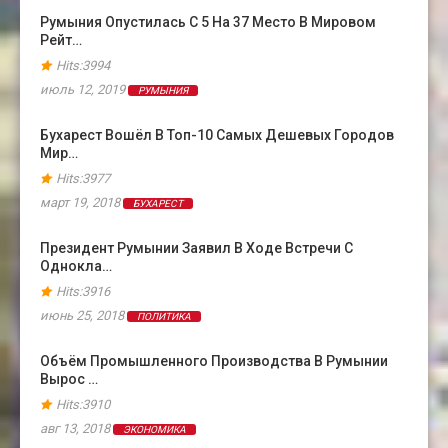
Румыния Опустилась С 5 На 37 Место В Мировом
Рейт…
Hits:3994
июль 12, 2019
РУМЫНИЯ
Бухарест Вошёл В Топ-10 Самых Дешевых Городов
Мир…
Hits:3977
март 19, 2018
БУХАРЕСТ
Президент Румынии Заявил В Ходе Встречи С
Однокла…
Hits:3916
июнь 25, 2018
ПОЛИТИКА
Объём Промышленного Производства В Румынии
Вырос …
Hits:3910
авг 13, 2018
ЭКОНОМИКА