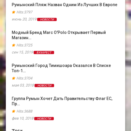
Румынский Пляж Назван Одним Из Лучших В Европе
Hits:3797
июнь 20, 2019
НОВОСТИ
Модный Бренд Marc O'Polo Открывает Первый
Магазин…
Hits:3725
сен 15, 2019
БУХАРЕСТ
Румынский Город Тимишоара Оказался В Cписке
Топ-1…
Hits:3704
мая 03, 2018
НОВОСТИ
Группа Румын Хочет Дать Правительству Флаг ЕС,
Пр…
Hits:3688
фев 10, 2018
НОВОСТИ
Теги