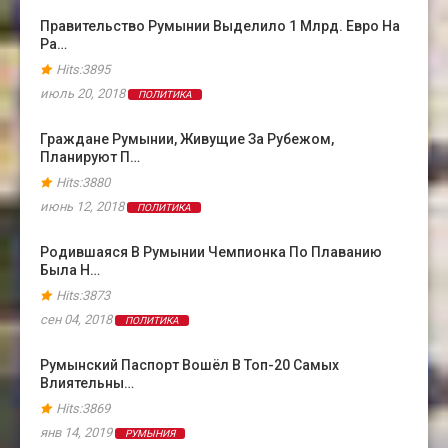
Правительство Румынии Выделило 1 Млрд. Евро На
Ра…
Hits:3895
июль 20, 2018
ПОЛИТИКА
Граждане Румынии, Живущие За Рубежом,
Планируют П…
Hits:3880
июнь 12, 2018
ПОЛИТИКА
Родившаяся В Румынии Чемпионка По Плаванию
Была Н…
Hits:3873
сен 04, 2018
ПОЛИТИКА
Румынский Паспорт Вошёл В Топ-20 Самых
Влиятельны…
Hits:3869
янв 14, 2019
РУМЫНИЯ