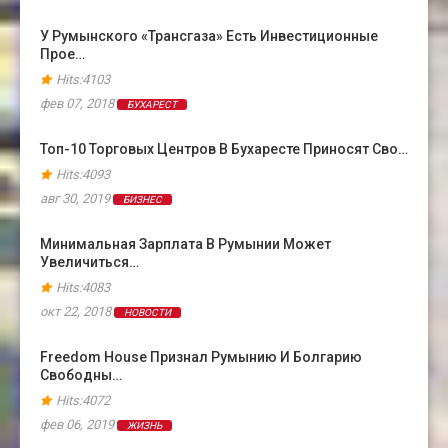
У Румынского «Трансгаза» Есть Инвестиционные
Прое…
Hits:4103
фев 07, 2018
БУХАРЕСТ
Топ-10 Торговых Центров В Бухаресте Приносят Сво…
Hits:4093
авг 30, 2019
БИЗНЕС
Минимальная Зарплата В Румынии Может
Увеличиться…
Hits:4083
окт 22, 2018
НОВОСТИ
Freedom House Признал Румынию И Болгарию
Свободны…
Hits:4072
фев 06, 2019
ЖИЗНЬ