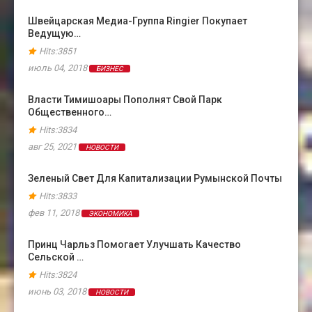
Швейцарская Медиа-Группа Ringier Покупает
Ведущую…
Hits:3851
июль 04, 2018
БИЗНЕС
Власти Тимишоары Пополнят Свой Парк
Общественного…
Hits:3834
авг 25, 2021
НОВОСТИ
Зеленый Свет Для Капитализации Румынской Почты
Hits:3833
фев 11, 2018
ЭКОНОМИКА
Принц Чарльз Помогает Улучшать Качество
Сельской …
Hits:3824
июнь 03, 2018
НОВОСТИ