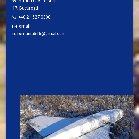
Strada C. A. Rosetti
17,
București
+40 21 527 0300
email:
ru.romania516@gmail.com