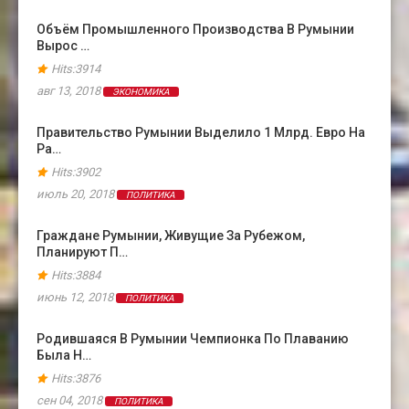
Объём Промышленного Производства В Румынии
Вырос …
Hits:3914
авг 13, 2018
ЭКОНОМИКА
Правительство Румынии Выделило 1 Млрд. Евро На
Ра…
Hits:3902
июль 20, 2018
ПОЛИТИКА
Граждане Румынии, Живущие За Рубежом,
Планируют П…
Hits:3884
июнь 12, 2018
ПОЛИТИКА
Родившаяся В Румынии Чемпионка По Плаванию
Была Н…
Hits:3876
сен 04, 2018
ПОЛИТИКА