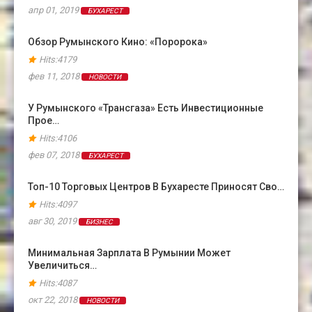
апр 01, 2019
БУХАРЕСТ
Обзор Румынского Кино: «Поророка»
Hits:4179
фев 11, 2018
НОВОСТИ
У Румынского «Трансгаза» Есть Инвестиционные
Прое…
Hits:4106
фев 07, 2018
БУХАРЕСТ
Топ-10 Торговых Центров В Бухаресте Приносят Сво…
Hits:4097
авг 30, 2019
БИЗНЕС
Минимальная Зарплата В Румынии Может
Увеличиться…
Hits:4087
окт 22, 2018
НОВОСТИ