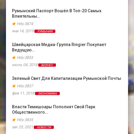
Румынский Паспорт Вошёл В Топ-20 Самых
Влиятельны…
Hits:3874
янв 14, 2019
РУМЫНИЯ
Швейцарская Медиа-Группа Ringier Покупает
Ведущую…
Hits:3853
июль 04, 2018
БИЗНЕС
Зеленый Свет Для Капитализации Румынской Почты
Hits:3837
фев 11, 2018
ЭКОНОМИКА
Власти Тимишоары Пополнят Свой Парк
Общественного…
Hits:3835
авг 25, 2021
НОВОСТИ