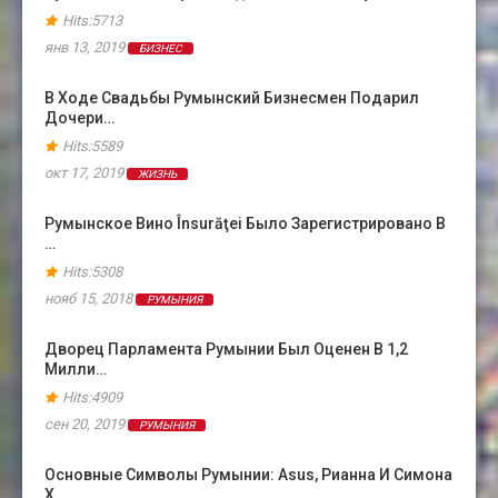
Hits:5713
янв 13, 2019
БИЗНЕС
В Ходе Свадьбы Румынский Бизнесмен Подарил
Дочери…
Hits:5589
окт 17, 2019
ЖИЗНЬ
Румынское Вино Însurăţei Было Зарегистрировано В
…
Hits:5308
нояб 15, 2018
РУМЫНИЯ
Дворец Парламента Румынии Был Оценен В 1,2
Милли…
Hits:4909
сен 20, 2019
РУМЫНИЯ
Основные Символы Румынии: Asus, Рианна И Симона
Х…