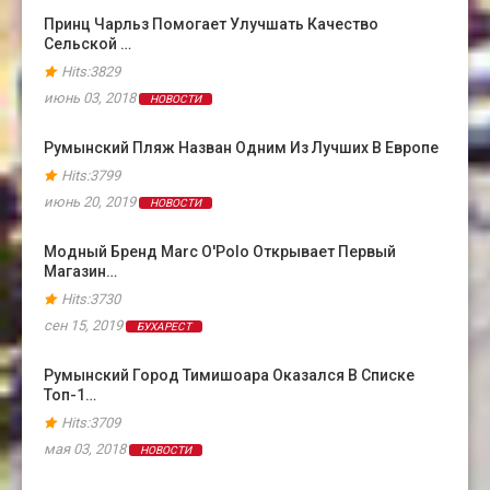
Принц Чарльз Помогает Улучшать Качество
Сельской …
Hits:3829
июнь 03, 2018
НОВОСТИ
Румынский Пляж Назван Одним Из Лучших В Европе
Hits:3799
июнь 20, 2019
НОВОСТИ
Модный Бренд Marc O'Polo Открывает Первый
Магазин…
Hits:3730
сен 15, 2019
БУХАРЕСТ
Румынский Город Тимишоара Оказался В Cписке
Топ-1…
Hits:3709
мая 03, 2018
НОВОСТИ