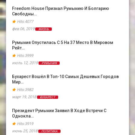
Freedom House Признал Румынию И Болгарию
Свободны…
Hits:4077
фев 06, 2019
ЖИЗНЬ
Румыния Опустилась С 5 На 37 Место В Мировом
Рейт…
Hits:3999
июль 12, 2019
РУМЫНИЯ
Бухарест Вошёл В Топ-10 Самых Дешевых Городов
Мир…
Hits:3982
март 19, 2018
БУХАРЕСТ
Президент Румынии Заявил В Ходе Встречи С
Однокла…
Hits:3919
июнь 25, 2018
ПОЛИТИКА