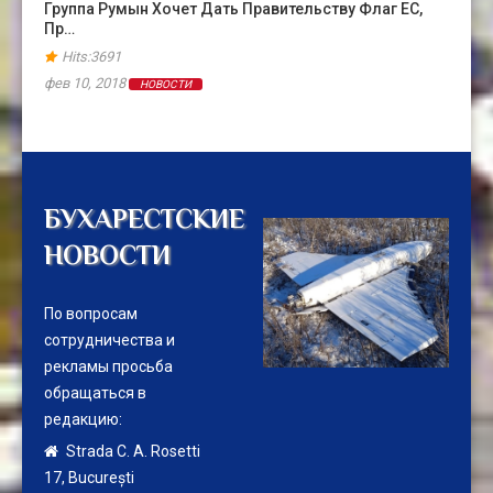
Группа Румын Хочет Дать Правительству Флаг ЕС,
Пр…
Hits:3691
фев 10, 2018
НОВОСТИ
БУХАРЕСТСКИЕ
НОВОСТИ
По вопросам
сотрудничества и
рекламы просьба
обращаться в
редакцию:
Strada C. A. Rosetti
17,
București