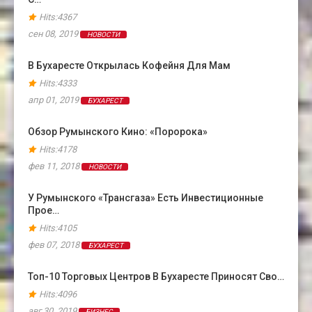
Hits:4367
сен 08, 2019
НОВОСТИ
В Бухаресте Открылась Кофейня Для Мам
Hits:4333
апр 01, 2019
БУХАРЕСТ
Обзор Румынского Кино: «Поророка»
Hits:4178
фев 11, 2018
НОВОСТИ
У Румынского «Трансгаза» Есть Инвестиционные
Прое…
Hits:4105
фев 07, 2018
БУХАРЕСТ
Топ-10 Торговых Центров В Бухаресте Приносят Сво…
Hits:4096
авг 30, 2019
БИЗНЕС