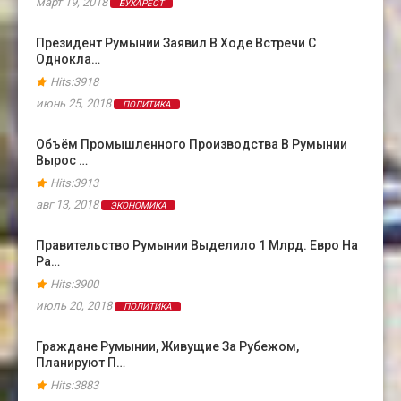
март 19, 2018
БУХАРЕСТ
Президент Румынии Заявил В Ходе Встречи С
Однокла…
Hits:3918
июнь 25, 2018
ПОЛИТИКА
Объём Промышленного Производства В Румынии
Вырос …
Hits:3913
авг 13, 2018
ЭКОНОМИКА
Правительство Румынии Выделило 1 Млрд. Евро На
Ра…
Hits:3900
июль 20, 2018
ПОЛИТИКА
Граждане Румынии, Живущие За Рубежом,
Планируют П…
Hits:3883