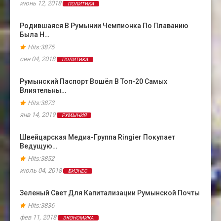
июнь 12, 2018
ПОЛИТИКА
Родившаяся В Румынии Чемпионка По Плаванию
Была Н…
Hits:3875
сен 04, 2018
ПОЛИТИКА
Румынский Паспорт Вошёл В Топ-20 Самых
Влиятельны…
Hits:3873
янв 14, 2019
РУМЫНИЯ
Швейцарская Медиа-Группа Ringier Покупает
Ведущую…
Hits:3852
июль 04, 2018
БИЗНЕС
Зеленый Свет Для Капитализации Румынской Почты
Hits:3836
фев 11, 2018
ЭКОНОМИКА