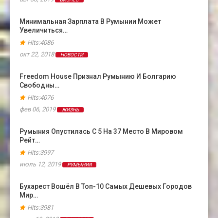
Минимальная Зарплата В Румынии Может
Увеличиться…
Hits:4086
окт 22, 2018
НОВОСТИ
Freedom House Признал Румынию И Болгарию
Свободны…
Hits:4076
фев 06, 2019
ЖИЗНЬ
Румыния Опустилась С 5 На 37 Место В Мировом
Рейт…
Hits:3997
июль 12, 2019
РУМЫНИЯ
Бухарест Вошёл В Топ-10 Самых Дешевых Городов
Мир…
Hits:3981