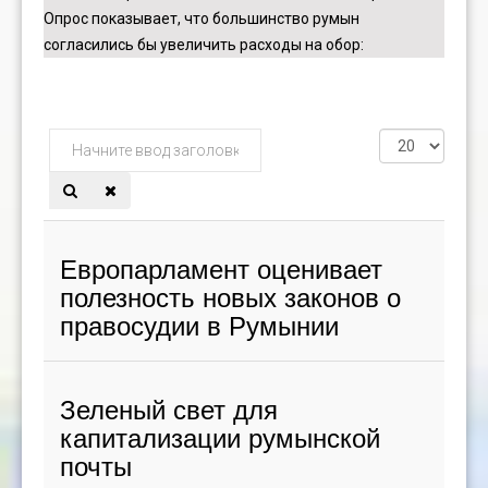
Опрос показывает, что большинство румын
согласились бы увеличить расходы на обор
:
Начните
Кол-
ввод
во
заголовка
строк:
метки
Европарламент оценивает
полезность новых законов о
правосудии в Румынии
Зеленый свет для
капитализации румынской
почты