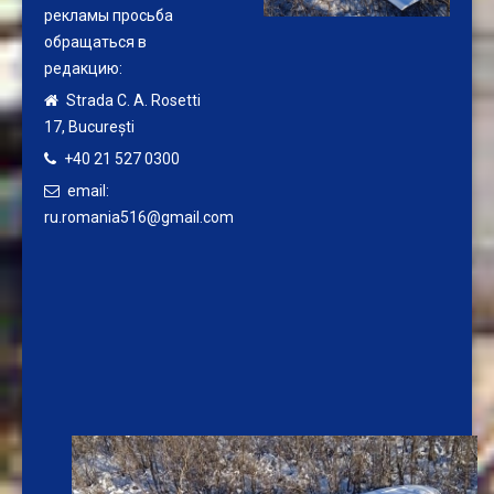
рекламы просьба
обращаться в
редакцию:
Strada C. A. Rosetti
17,
București
+40 21 527 0300
email:
ru.romania516@gmail.com