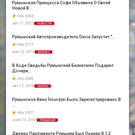
Румынская Принцесса Софи Объявила О Своей
Новой В…
Hits:5864
авг 11, 2021
НОВОСТИ
Румынский Автопроизводитель Dacia Запустит "…
Hits:5711
янв 13, 2019
БИЗНЕС
В Ходе Свадьбы Румынский Бизнесмен Подарил
Дочери…
Hits:5588
окт 17, 2019
ЖИЗНЬ
Румынское Вино Însurăţei Было Зарегистрировано В
…
Hits:5307
нояб 15, 2018
РУМЫНИЯ
Дворец Парламента Румынии Был Оценен В 1,2