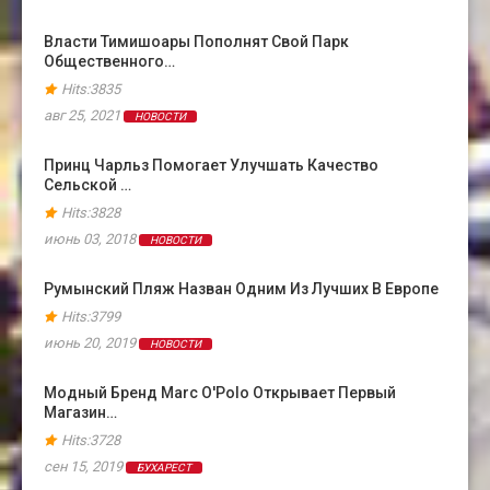
Власти Тимишоары Пополнят Свой Парк
Общественного…
Hits:3835
авг 25, 2021
НОВОСТИ
Принц Чарльз Помогает Улучшать Качество
Сельской …
Hits:3828
июнь 03, 2018
НОВОСТИ
Румынский Пляж Назван Одним Из Лучших В Европе
Hits:3799
июнь 20, 2019
НОВОСТИ
Модный Бренд Marc O'Polo Открывает Первый
Магазин…
Hits:3728
сен 15, 2019
БУХАРЕСТ