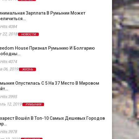
инимальная Зарплата В Румынии Может
величиться…
Hits:4084
т 22, 2018
НОВОСТИ
reedom House Признал Румынию И Болгарию
вободны…
Hits:4074
в 06, 2019
ЖИЗНЬ
мыния Опустилась С 5 На 37 Место В Мировом
ейт…
Hits:3995
ль 12, 2019
РУМЫНИЯ
ухарест Вошёл В Топ-10 Самых Дешевых Городов
ир…
Hits:3978