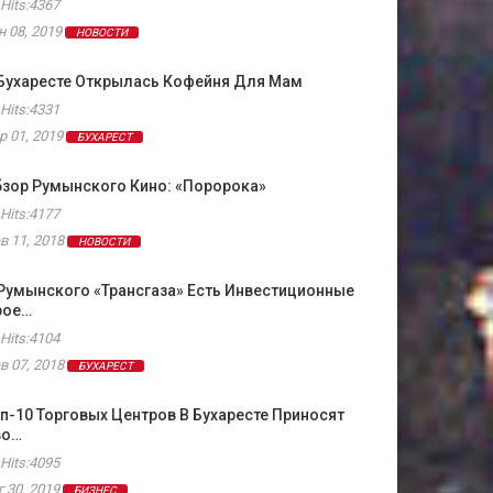
Hits:4367
н 08, 2019
НОВОСТИ
 Бухаресте Открылась Кофейня Для Мам
Hits:4331
р 01, 2019
БУХАРЕСТ
зор Румынского Кино: «Поророка»
Hits:4177
в 11, 2018
НОВОСТИ
Румынского «Трансгаза» Есть Инвестиционные
рое…
Hits:4104
в 07, 2018
БУХАРЕСТ
п-10 Торговых Центров В Бухаресте Приносят
во…
Hits:4095
г 30, 2019
БИЗНЕС