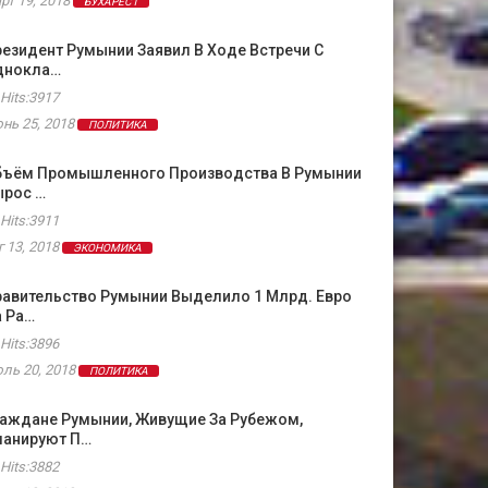
рт 19, 2018
БУХАРЕСТ
езидент Румынии Заявил В Ходе Встречи С
днокла…
Hits:3917
нь 25, 2018
ПОЛИТИКА
бъём Промышленного Производства В Румынии
ырос …
Hits:3911
г 13, 2018
ЭКОНОМИКА
равительство Румынии Выделило 1 Млрд. Евро
а Ра…
Hits:3896
ль 20, 2018
ПОЛИТИКА
раждане Румынии, Живущие За Рубежом,
ланируют П…
Hits:3882