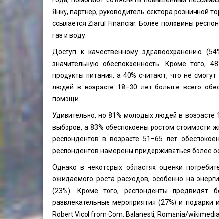
года, помогают объяснить повышенный пессими
Янку, партнер, руководитель сектора розничной то
ссылается Ziarul Financiar. Более половины респ
газ и воду.
Доступ к качественному здравоохранению (54
значительную обеспокоенность. Кроме того, 4
продукты питания, а 40% считают, что не смог
людей в возрасте 18–30 лет больше всего обес
помощи.
Удивительно, но 81% молодых людей в возрасте 
выборов, а 83% обеспокоены ростом стоимости ж
респондентов в возрасте 51–65 лет обеспоко
респондентов намерены придерживаться более ос
Однако в некоторых областях оценки потребит
ожидаемого роста расходов, особенно на энерг
(23%). Кроме того, респонденты предвидят б
развлекательные мероприятия (27%) и подарки 
Robert Vicol
from Com. Balanesti, Romania/wikimedia