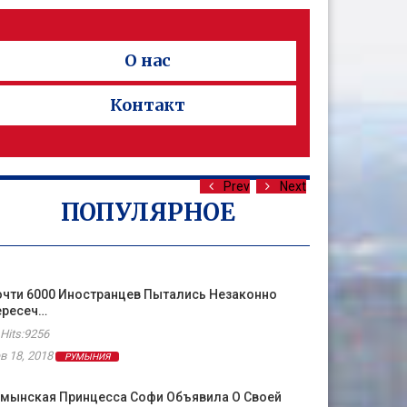
О нас
Контакт
Prev
Next
ПОПУЛЯРНОЕ
чти 6000 Иностранцев Пытались Незаконно
ересеч…
Hits:9256
в 18, 2018
РУМЫНИЯ
умынская Принцесса Софи Объявила О Своей