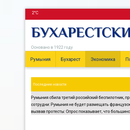
2°C
БУХАРЕСТСК
Основано в 1922 году
Румыния
Бухарест
Экономика
П
Последние новости
Румыния сбила третий российский беспилотник, п
сотрудни
:
Румыния не будет размещать французск
вызвав протесты
:
Опрос показывает, что большинс