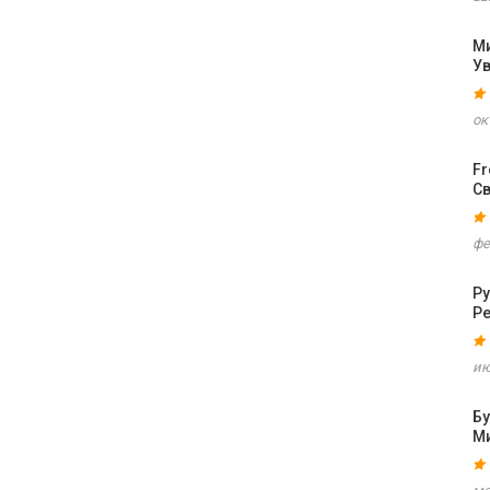
М
У
ок
F
С
фе
Ру
Р
ию
Б
М