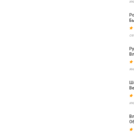
ию
Р
Б
се
Р
В
ян
Шв
В
ию
В
О