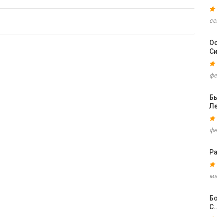
се
Ос
С
фе
Б
Ле
фе
Ра
ма
Бо
С