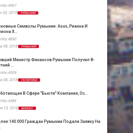
Hits:4907
н 20, 2019
РУМЫНИЯ
новные Символы Румынии: Asus, Рианна И
имона Х…
Hits:4890
в 08, 2018
РУМЫНИЯ
ывший Министр Финансов Румынии Получил 8-
тний …
Hits:4509
в 08, 2018
ПОЛИТИКА
ботающая В Сфере "бьюти" Компания, Ос…
Hits:4386
я 13, 2018
БИЗНЕС
лее 140 000 Граждан Румынии Подали Заявку На
…