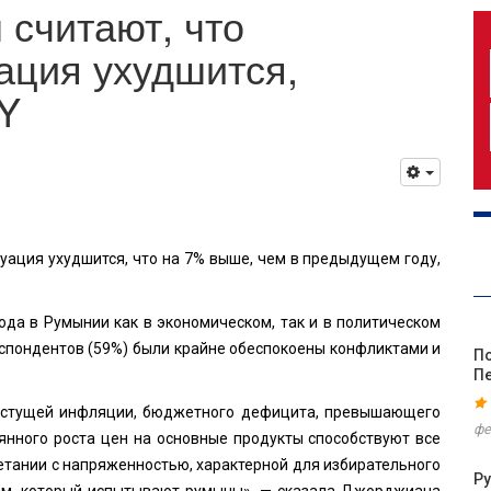
считают, что
ация ухудшится,
EY
уация ухудшится, что на 7% выше, чем в предыдущем году,
ода в Румынии как в экономическом, так и в политическом
респондентов (59%) были крайне обеспокоены конфликтами и
По
П
астущей инфляции, бюджетного дефицита, превышающего
фе
янного роста цен на основные продукты способствуют все
четании с напряженностью, характерной для избирательного
Р