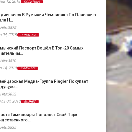
нь 12, 2018
ПОЛИТИКА
одившаяся В Румынии Чемпионка По Плаванию
ыла Н…
Hits:3875
н 04, 2018
ПОЛИТИКА
умынский Паспорт Вошёл В Топ-20 Самых
лиятельны…
Hits:3870
в 14, 2019
РУМЫНИЯ
ейцарская Медиа-Группа Ringier Покупает
едущую…
Hits:3852
ль 04, 2018
БИЗНЕС
ласти Тимишоары Пополнят Свой Парк
бщественного…
Hits:3835