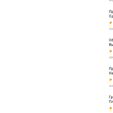
ма
Пр
О
ию
О
В
ав
П
Н
ию
Г
П