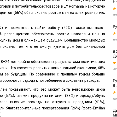
зм, который испытывают румыны», — сказала Джорджиана
Н
рговли и потребительских товаров в EY Romania, на которую
ондентов (56%) обеспокоены ростом цен на электроэнергию,
ав
Ру
%) и возможность найти работу (52%) также вызывают
8% респондентов обеспокоены ростом налогов и цен на
ян
ут купить дом в ближайшем будущем. Большинство молодых
покоены тем, что не смогут купить дом без финансовой
В
Д
18–24 лет крайне обеспокоены результатами политических
изни. Что касается развития национальной экономики, 68%
ок
ены ее будущим. По сравнению с прошлым годом больше
торожного подхода к потреблению и сократить расходы.
Ру
В 
елей показывают, что это может быть невозможно из-за
ию (57%), свежие продукты питания (38%) и одежду/обувь
но
олее высокие расходы на отпуска и праздники (41%),
или благотворительные пожертвования (26%) (фото-
Emilian
Дв
).
М