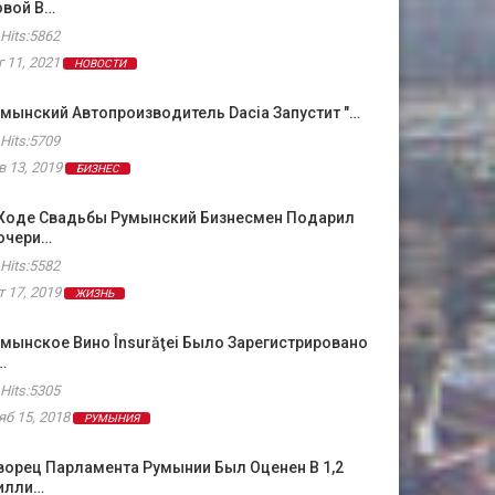
овой В…
Hits:5862
г 11, 2021
НОВОСТИ
мынский Автопроизводитель Dacia Запустит "…
Hits:5709
в 13, 2019
БИЗНЕС
 Ходе Свадьбы Румынский Бизнесмен Подарил
очери…
Hits:5582
т 17, 2019
ЖИЗНЬ
мынское Вино Însurăţei Было Зарегистрировано
…
Hits:5305
яб 15, 2018
РУМЫНИЯ
орец Парламента Румынии Был Оценен В 1,2
илли…