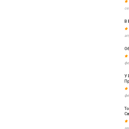
се
В
ап
Об
фе
У 
П
фе
То
С
ав