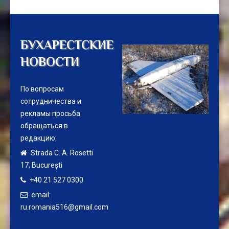
БУХАРЕСТСКИЕ
НОВОСТИ
По вопросам
сотрудничества и
рекламы просьба
обращаться в
редакцию:
Strada C. A. Rosetti
17,
București
+40 21 527 0300
email:
ru.romania516@gmail.com