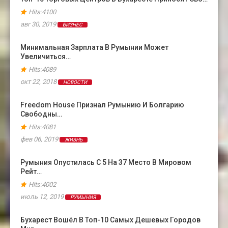
Hits:4100
авг 30, 2019
БИЗНЕС
Минимальная Зарплата В Румынии Может
Увеличиться…
Hits:4089
окт 22, 2018
НОВОСТИ
Freedom House Признал Румынию И Болгарию
Свободны…
Hits:4081
фев 06, 2019
ЖИЗНЬ
Румыния Опустилась С 5 На 37 Место В Мировом
Рейт…
Hits:4002
июль 12, 2019
РУМЫНИЯ
Бухарест Вошёл В Топ-10 Самых Дешевых Городов