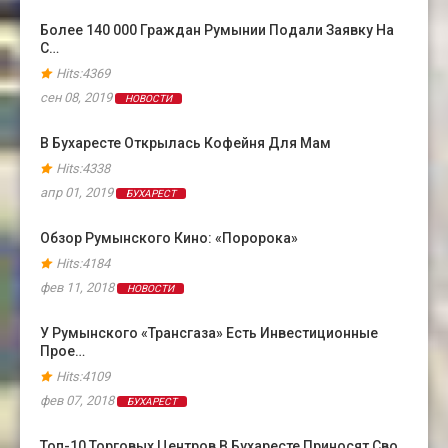
Более 140 000 Граждан Румынии Подали Заявку На
С…
Hits:4369
сен 08, 2019
НОВОСТИ
В Бухаресте Открылась Кофейня Для Мам
Hits:4338
апр 01, 2019
БУХАРЕСТ
Обзор Румынского Кино: «Поророка»
Hits:4184
фев 11, 2018
НОВОСТИ
У Румынского «Трансгаза» Есть Инвестиционные
Прое…
Hits:4109
фев 07, 2018
БУХАРЕСТ
Топ-10 Торговых Центров В Бухаресте Приносят Сво…