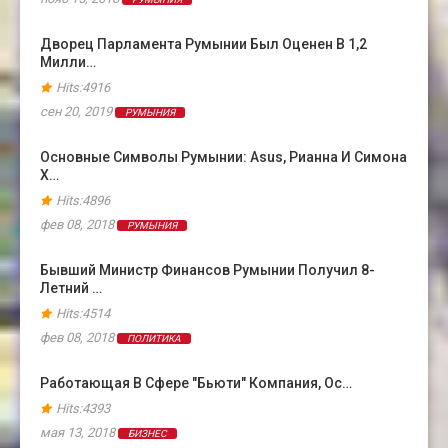
Дворец Парламента Румынии Был Оценен В 1,2
Милли…
Hits:4916
сен 20, 2019
РУМЫНИЯ
Основные Символы Румынии: Asus, Рианна И Симона
Х…
Hits:4896
фев 08, 2018
РУМЫНИЯ
Бывший Министр Финансов Румынии Получил 8-
Летний …
Hits:4514
фев 08, 2018
ПОЛИТИКА
Работающая В Сфере "бьюти" Компания, Ос…
Hits:4393
мая 13, 2018
БИЗНЕС