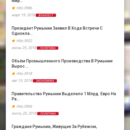
Мир…
Hits:3986
март 19, 2018
БУХАРЕСТ
Президент Румынии Заявил В Ходе Встречи С
Однокла…
Hits:3922
июнь 25, 2018
ПОЛИТИКА
Объём Промышленного Производства В Румынии
Вырос …
Hits:3918
авг 13, 2018
ЭКОНОМИКА
Правительство Румынии Выделило 1 Млрд. Евро На
Ра…
Hits:3906
июль 20, 2018
ПОЛИТИКА
Граждане Румынии, Живущие За Рубежом,