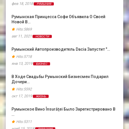
фев 18, 2018
РУМЫНИЯ
Румынская Принцесса Софи Объявила О Своей
Новой В…
Hits:5869
авг 11, 2021
НОВОСТИ
Румынский Автопроизводитель Dacia Запустит "…
Hits:5718
янв 13, 2019
БИЗНЕС
В Ходе Свадьбы Румынский Бизнесмен Подарил
Дочери…
Hits:5592
окт 17, 2019
ЖИЗНЬ
Румынское Вино Însurăţei Было Зарегистрировано В
…
Hits:5311
нояб 15, 2018
РУМЫНИЯ