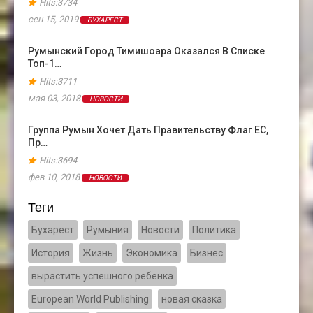
Hits:3734
сен 15, 2019
БУХАРЕСТ
Румынский Город Тимишоара Оказался В Cписке
Топ-1…
Hits:3711
мая 03, 2018
НОВОСТИ
Группа Румын Хочет Дать Правительству Флаг ЕС,
Пр…
Hits:3694
фев 10, 2018
НОВОСТИ
Теги
Бухарест
Румыния
Новости
Политика
История
Жизнь
Экономика
Бизнес
вырастить успешного ребенка
European World Publishing
новая сказка