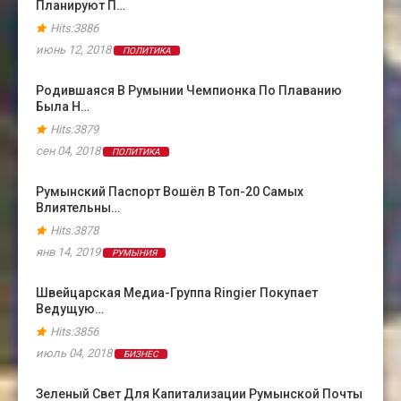
Планируют П…
Hits:3886
июнь 12, 2018
ПОЛИТИКА
Родившаяся В Румынии Чемпионка По Плаванию
Была Н…
Hits:3879
сен 04, 2018
ПОЛИТИКА
Румынский Паспорт Вошёл В Топ-20 Самых
Влиятельны…
Hits:3878
янв 14, 2019
РУМЫНИЯ
Швейцарская Медиа-Группа Ringier Покупает
Ведущую…
Hits:3856
июль 04, 2018
БИЗНЕС
Зеленый Свет Для Капитализации Румынской Почты