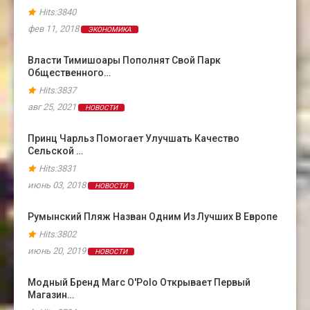
Hits:3840
фев 11, 2018
ЭКОНОМИКА
Власти Тимишоары Пополнят Свой Парк
Общественного…
Hits:3837
авг 25, 2021
НОВОСТИ
Принц Чарльз Помогает Улучшать Качество
Сельской …
Hits:3831
июнь 03, 2018
НОВОСТИ
Румынский Пляж Назван Одним Из Лучших В Европе
Hits:3802
июнь 20, 2019
НОВОСТИ
Модный Бренд Marc O'Polo Открывает Первый
Магазин…