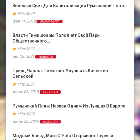
Зеленый Свет Для Капитализации Румынской Почты
Hits:3840
фев 11, 2018
ЭКОНОМИКА
Власти Тимишоары Пополнят Свой Парк
Общественного…
Hits:3837
авг 25, 2021
НОВОСТИ
Принц Чарльз Помогает Улучшать Качество
Сельской …
Hits:3831
июнь 03, 2018
НОВОСТИ
Румынский Пляж Назван Одним Из Лучших В Европе
Hits:3802
июнь 20, 2019
НОВОСТИ
Модный Бренд Marc O'Polo Открывает Первый