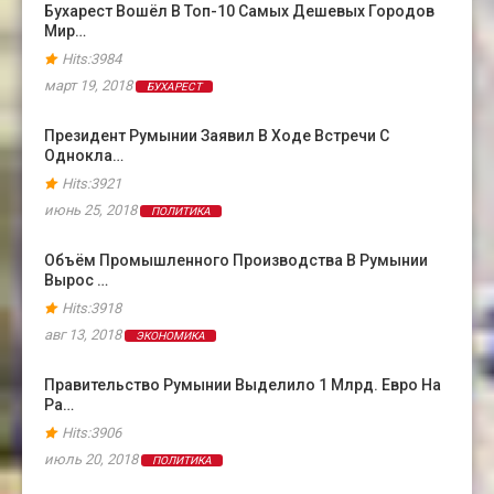
Бухарест Вошёл В Топ-10 Самых Дешевых Городов
Мир…
Hits:3984
март 19, 2018
БУХАРЕСТ
Президент Румынии Заявил В Ходе Встречи С
Однокла…
Hits:3921
июнь 25, 2018
ПОЛИТИКА
Объём Промышленного Производства В Румынии
Вырос …
Hits:3918
авг 13, 2018
ЭКОНОМИКА
Правительство Румынии Выделило 1 Млрд. Евро На
Ра…
Hits:3906
июль 20, 2018
ПОЛИТИКА