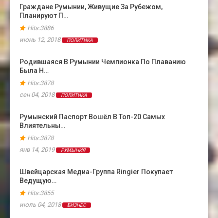
Граждане Румынии, Живущие За Рубежом,
Планируют П…
Hits:3886
июнь 12, 2018
ПОЛИТИКА
Родившаяся В Румынии Чемпионка По Плаванию
Была Н…
Hits:3878
сен 04, 2018
ПОЛИТИКА
Румынский Паспорт Вошёл В Топ-20 Самых
Влиятельны…
Hits:3878
янв 14, 2019
РУМЫНИЯ
Швейцарская Медиа-Группа Ringier Покупает
Ведущую…
Hits:3855
июль 04, 2018
БИЗНЕС