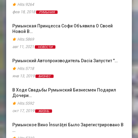
Hits:9264
фев 18, 2018
РУМЫНИЯ
Румынская Принцесса Софи Объявила О Своей
Новой В…
Hits:5869
авг 11, 2021
НОВОСТИ
Румынский Автопроизводитель Dacia Запустит "…
Hits:5718
янв 13, 2019
БИЗНЕС
В Ходе Свадьбы Румынский Бизнесмен Подарил
Дочери…
Hits:5592
окт 17, 2019
ЖИЗНЬ
Румынское Вино Însurăţei Было Зарегистрировано В
…