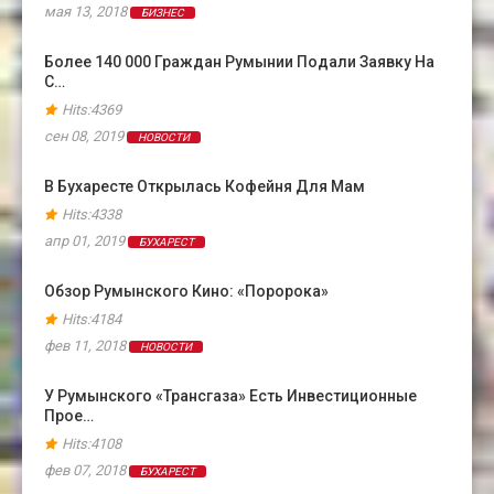
мая 13, 2018
БИЗНЕС
Более 140 000 Граждан Румынии Подали Заявку На
С…
Hits:4369
сен 08, 2019
НОВОСТИ
В Бухаресте Открылась Кофейня Для Мам
Hits:4338
апр 01, 2019
БУХАРЕСТ
Обзор Румынского Кино: «Поророка»
Hits:4184
фев 11, 2018
НОВОСТИ
У Румынского «Трансгаза» Есть Инвестиционные
Прое…
Hits:4108
фев 07, 2018
БУХАРЕСТ