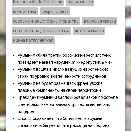
European World Publishing
новая сказка
фантастика
секрет успеха
современная детская литература
взрослая сказка
современная детская сказка
детская сказка
Ирина Котляревская
Румыния сбила третий российский беспилотник,
президент назвал нарушения «недопустимыми»
Румыния вошла в число ведущих европейских
стран по уровню вовлеченности сотрудников
Румыния не будет размещать французские
ядерные компоненты на своей территории
Президент Румынии заблокировал закон по борьбе
с антисемитизмом, вызвав протесты еврейских
лидеров
Опрос показывает, что большинство румын
согласились бы увеличить расходы на оборону