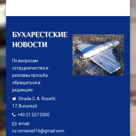
БУХАРЕСТСКИЕ
НОВОСТИ
По вопросам
сотрудничества и
рекламы просьба
обращаться в
редакцию:
Strada C. A. Rosetti
17,
București
+40 21 527 0300
email:
ru.romania516@gmail.com