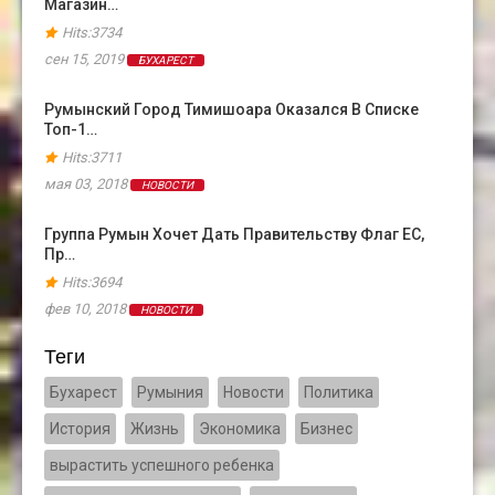
Магазин…
Hits:3734
сен 15, 2019
БУХАРЕСТ
Румынский Город Тимишоара Оказался В Cписке
Топ-1…
Hits:3711
мая 03, 2018
НОВОСТИ
Группа Румын Хочет Дать Правительству Флаг ЕС,
Пр…
Hits:3694
фев 10, 2018
НОВОСТИ
Теги
Бухарест
Румыния
Новости
Политика
История
Жизнь
Экономика
Бизнес
вырастить успешного ребенка