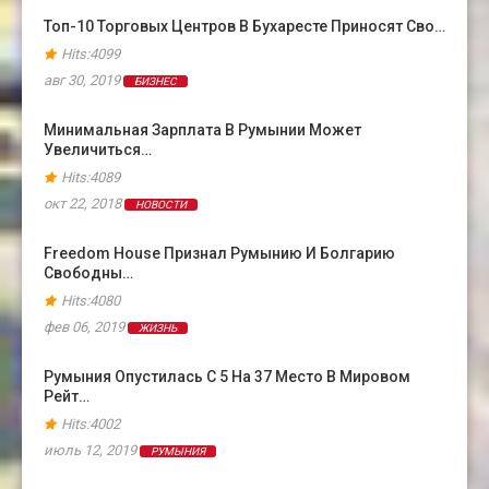
Топ-10 Торговых Центров В Бухаресте Приносят Сво…
Hits:4099
авг 30, 2019
БИЗНЕС
Минимальная Зарплата В Румынии Может
Увеличиться…
Hits:4089
окт 22, 2018
НОВОСТИ
Freedom House Признал Румынию И Болгарию
Свободны…
Hits:4080
фев 06, 2019
ЖИЗНЬ
Румыния Опустилась С 5 На 37 Место В Мировом
Рейт…
Hits:4002
июль 12, 2019
РУМЫНИЯ