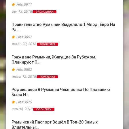
Hits:3911
авг 13, 2018
ЭКОНОМИКА
Правительство Румынии Выделило 1 Млрд. Евро На
Ра…
Hits:3897
июль 20, 2018
ПОЛИТИКА
Граждане Румынии, Живущие За Рубежом,
Планируют П…
Hits:3882
июнь 12, 2018
ПОЛИТИКА
Родившаяся В Румынии Чемпионка По Плаванию
Была Н…
Hits:3875
сен 04, 2018
ПОЛИТИКА
Румынский Паспорт Вошёл В Топ-20 Самых
Влиятельны…