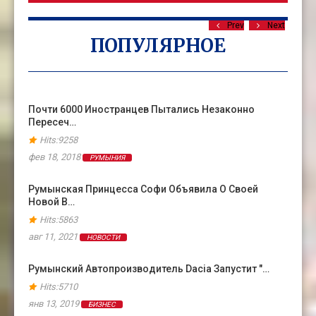
Prev
Next
ПОПУЛЯРНОЕ
Почти 6000 Иностранцев Пытались Незаконно
Пересеч…
Hits:9258
фев 18, 2018
РУМЫНИЯ
Румынская Принцесса Софи Объявила О Своей
Новой В…
Hits:5863
авг 11, 2021
НОВОСТИ
Румынский Автопроизводитель Dacia Запустит "…
Hits:5710
янв 13, 2019
БИЗНЕС