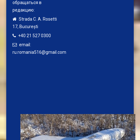
обращаться в
редакцию:
Strada C. A. Rosetti
17,
București
+40 21 527 0300
email:
ru.romania516@gmail.com