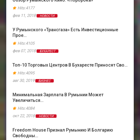
Обзор Румынского Кино: «Поророка»
Hits:4177
фев 11, 2018
НОВОСТИ
У Румынского «Трансгаза» Есть Инвестиционные
Прое…
Hits:4105
фев 07, 2018
БУХАРЕСТ
Топ-10 Торговых Центров В Бухаресте Приносят Сво…
Hits:4095
авг 30, 2019
БИЗНЕС
Минимальная Зарплата В Румынии Может
Увеличиться…
Hits:4084
окт 22, 2018
НОВОСТИ
Freedom House Признал Румынию И Болгарию
Свободны…