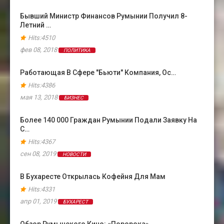
Бывший Министр Финансов Румынии Получил 8-
Летний …
Hits:4510
фев 08, 2018
ПОЛИТИКА
Работающая В Сфере "бьюти" Компания, Ос…
Hits:4386
мая 13, 2018
БИЗНЕС
Более 140 000 Граждан Румынии Подали Заявку На
С…
Hits:4367
сен 08, 2019
НОВОСТИ
В Бухаресте Открылась Кофейня Для Мам
Hits:4331
апр 01, 2019
БУХАРЕСТ