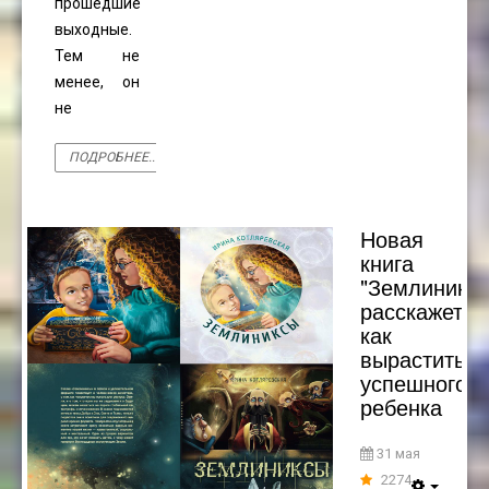
прошедшие
выходные.
Тем не
менее, он
не
ПОДРОБНЕЕ...
Новая
книга
"Землиникс
расскажет,
как
вырастить
успешного
ребенка
31 мая
2274