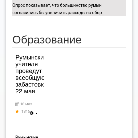
Опрос показывает, что большинство румын
согласились бы увеличить расходы на обор
:
Образование
Румынские
учителя
проведут
всеобщую
забастовку
22 мая
18 мая
1816
Румынские