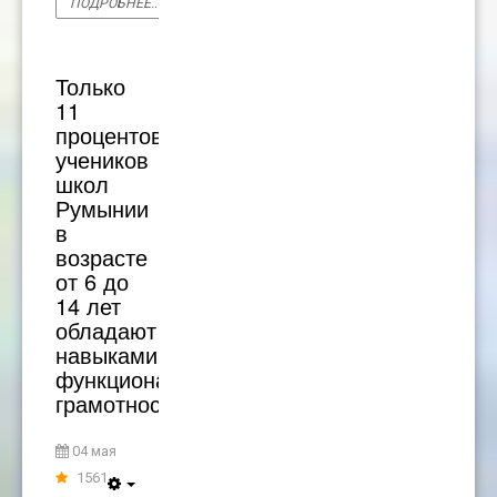
ПОДРОБНЕЕ...
Только
11
процентов
учеников
школ
Румынии
в
возрасте
от 6 до
14 лет
обладают
навыками
функциональной
грамотности
04 мая
1561