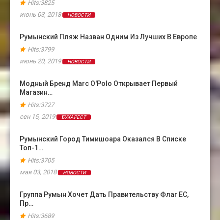
Hits:3825
июнь 03, 2018
НОВОСТИ
Румынский Пляж Назван Одним Из Лучших В Европе
Hits:3799
июнь 20, 2019
НОВОСТИ
Модный Бренд Marc O'Polo Открывает Первый
Магазин…
Hits:3727
сен 15, 2019
БУХАРЕСТ
Румынский Город Тимишоара Оказался В Cписке
Топ-1…
Hits:3705
мая 03, 2018
НОВОСТИ
Группа Румын Хочет Дать Правительству Флаг ЕС,
Пр…
Hits:3689