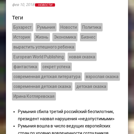
фев 10, 2018
НОВОСТИ
Теги
Бухарест
Румыния
Новости
Политика
История
Жизнь
Экономика
Бизнес
вырастить успешного ребенка
European World Publishing
новая сказка
фантастика
секрет успеха
современная детская литература
взрослая сказка
современная детская сказка
детская сказка
Ирина Котляревская
Румыния сбила третий российский беспилотник,
президент назвал нарушения «недопустимыми»
Румыния вошла в число ведущих европейских
стран по уровню вовлеченности сотрудников