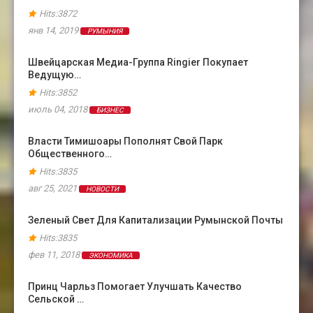
Hits:3872
янв 14, 2019
РУМЫНИЯ
Швейцарская Медиа-Группа Ringier Покупает
Ведущую…
Hits:3852
июль 04, 2018
БИЗНЕС
Власти Тимишоары Пополнят Свой Парк
Общественного…
Hits:3835
авг 25, 2021
НОВОСТИ
Зеленый Свет Для Капитализации Румынской Почты
Hits:3835
фев 11, 2018
ЭКОНОМИКА
Принц Чарльз Помогает Улучшать Качество
Сельской …