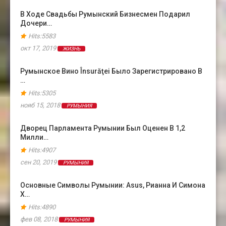
В Ходе Свадьбы Румынский Бизнесмен Подарил
Дочери…
Hits:5583
окт 17, 2019
ЖИЗНЬ
Румынское Вино Însurăţei Было Зарегистрировано В
…
Hits:5305
нояб 15, 2018
РУМЫНИЯ
Дворец Парламента Румынии Был Оценен В 1,2
Милли…
Hits:4907
сен 20, 2019
РУМЫНИЯ
Основные Символы Румынии: Asus, Рианна И Симона
Х…
Hits:4890
фев 08, 2018
РУМЫНИЯ