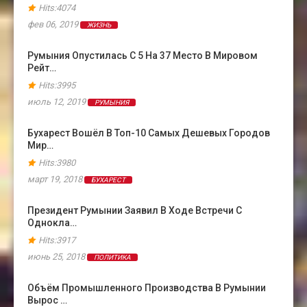
Hits:4074
фев 06, 2019
ЖИЗНЬ
Румыния Опустилась С 5 На 37 Место В Мировом
Рейт…
Hits:3995
июль 12, 2019
РУМЫНИЯ
Бухарест Вошёл В Топ-10 Самых Дешевых Городов
Мир…
Hits:3980
март 19, 2018
БУХАРЕСТ
Президент Румынии Заявил В Ходе Встречи С
Однокла…
Hits:3917
июнь 25, 2018
ПОЛИТИКА
Объём Промышленного Производства В Румынии
Вырос …