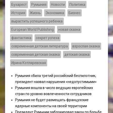
Бухарест
Румыния
Новости
Политика
История
Жизнь
Экономика
Бизнес
вырастить успешного ребенка
European World Publishing
новая сказка
фантастика
секрет успеха
современная детская литература
взрослая сказка
современная детская сказка
детская сказка
Ирина Котляревская
Румыния сбила третий российский беспилотник,
президент назвал нарушения «недопустимыми»
Румыния вошла в число ведущих европейских
стран по уровню вовлеченности сотрудников
Румыния не будет размещать французские
ядерные компоненты на своей территории
Президент Румынии заблокировал закон по борьбе