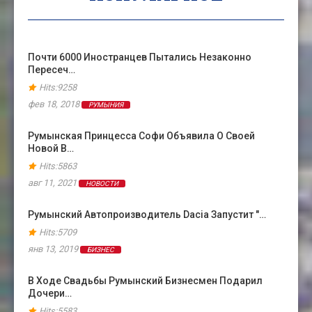
Почти 6000 Иностранцев Пытались Незаконно
Пересеч…
Hits:9258
фев 18, 2018
РУМЫНИЯ
Румынская Принцесса Софи Объявила О Своей
Новой В…
Hits:5863
авг 11, 2021
НОВОСТИ
Румынский Автопроизводитель Dacia Запустит "…
Hits:5709
янв 13, 2019
БИЗНЕС
В Ходе Свадьбы Румынский Бизнесмен Подарил
Дочери…
Hits:5583