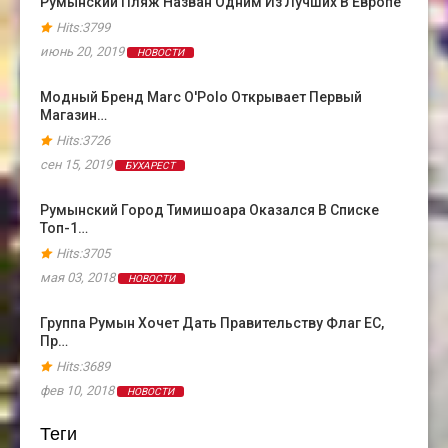
Румынский Пляж Назван Одним Из Лучших В Европе
Hits:3799
июнь 20, 2019
НОВОСТИ
Модный Бренд Marc O'Polo Открывает Первый
Магазин…
Hits:3726
сен 15, 2019
БУХАРЕСТ
Румынский Город Тимишоара Оказался В Cписке
Топ-1…
Hits:3705
мая 03, 2018
НОВОСТИ
Группа Румын Хочет Дать Правительству Флаг ЕС,
Пр…
Hits:3689
фев 10, 2018
НОВОСТИ
Теги