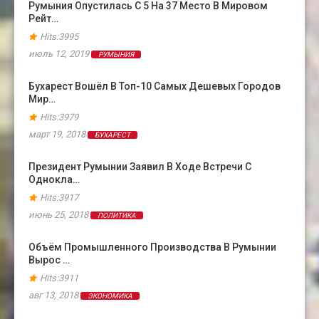
Румыния Опустилась С 5 На 37 Место В Мировом
Рейт…
Hits:3995
июль 12, 2019
РУМЫНИЯ
Бухарест Вошёл В Топ-10 Самых Дешевых Городов
Мир…
Hits:3979
март 19, 2018
БУХАРЕСТ
Президент Румынии Заявил В Ходе Встречи С
Однокла…
Hits:3917
июнь 25, 2018
ПОЛИТИКА
Объём Промышленного Производства В Румынии
Вырос …
Hits:3911
авг 13, 2018
ЭКОНОМИКА