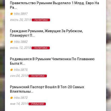
Правительство Румынии Выделило 1 Млрд. Евро На
Ра…
Hits:3897
июль 20, 2018
ПОЛИТИКА
Граждане Румынии, Живущие За Рубежом,
Планируют П…
Hits:3882
июнь 12, 2018
ПОЛИТИКА
Родившаяся В Румынии Чемпионка По Плаванию
Была Н…
Hits:3875
сен 04, 2018
ПОЛИТИКА
Румынский Паспорт Вошёл В Топ-20 Самых
Влиятельны…
Hits:3872
янв 14, 2019
РУМЫНИЯ