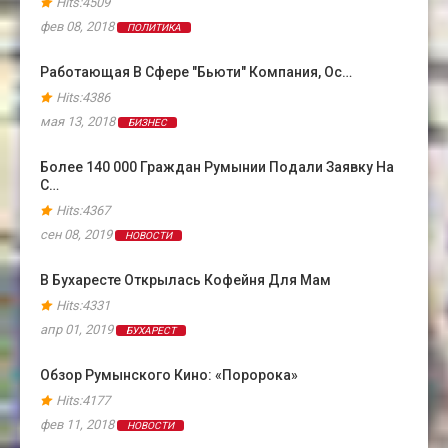
Hits:4509
фев 08, 2018
ПОЛИТИКА
Работающая В Сфере "бьюти" Компания, Ос…
Hits:4386
мая 13, 2018
БИЗНЕС
Более 140 000 Граждан Румынии Подали Заявку На
С…
Hits:4367
сен 08, 2019
НОВОСТИ
В Бухаресте Открылась Кофейня Для Мам
Hits:4331
апр 01, 2019
БУХАРЕСТ
Обзор Румынского Кино: «Поророка»
Hits:4177
фев 11, 2018
НОВОСТИ