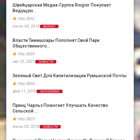
Швейцарская Медиа-Группа Ringier Покупает
Ведущую…
Hits:3852
июль 04, 2018
БИЗНЕС
Власти Тимишоары Пополнят Свой Парк
Общественного…
Hits:3835
авг 25, 2021
НОВОСТИ
Зеленый Свет Для Капитализации Румынской Почты
Hits:3834
фев 11, 2018
ЭКОНОМИКА
Принц Чарльз Помогает Улучшать Качество
Сельской …
Hits:3825
июнь 03, 2018
НОВОСТИ