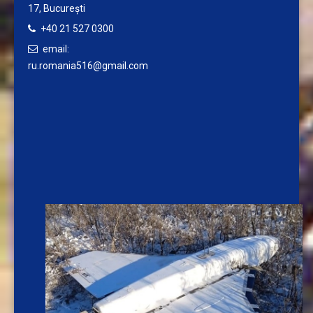
17,
București
+40 21 527 0300
email:
ru.romania516@gmail.com