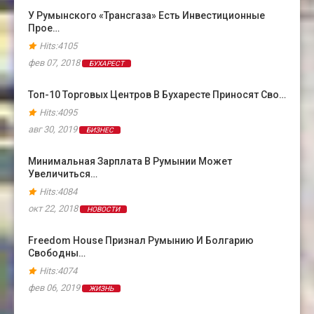
У Румынского «Трансгаза» Есть Инвестиционные
Прое…
Hits:4105
фев 07, 2018
БУХАРЕСТ
Топ-10 Торговых Центров В Бухаресте Приносят Сво…
Hits:4095
авг 30, 2019
БИЗНЕС
Минимальная Зарплата В Румынии Может
Увеличиться…
Hits:4084
окт 22, 2018
НОВОСТИ
Freedom House Признал Румынию И Болгарию
Свободны…
Hits:4074
фев 06, 2019
ЖИЗНЬ