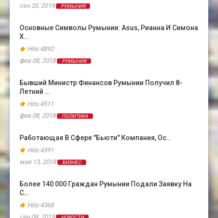
сен 20, 2019
РУМЫНИЯ
Основные Символы Румынии: Asus, Рианна И Симона
Х…
Hits:4892
фев 08, 2018
РУМЫНИЯ
Бывший Министр Финансов Румынии Получил 8-
Летний …
Hits:4511
фев 08, 2018
ПОЛИТИКА
Работающая В Сфере "бьюти" Компания, Ос…
Hits:4391
мая 13, 2018
БИЗНЕС
Более 140 000 Граждан Румынии Подали Заявку На
С…
Hits:4368
сен 08, 2019
НОВОСТИ