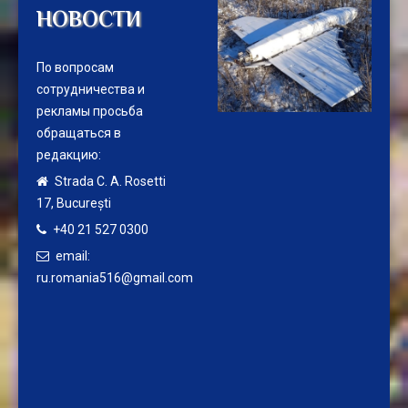
НОВОСТИ
По вопросам
сотрудничества и
рекламы просьба
обращаться в
редакцию:
Strada C. A. Rosetti
17,
București
+40 21 527 0300
email:
ru.romania516@gmail.com