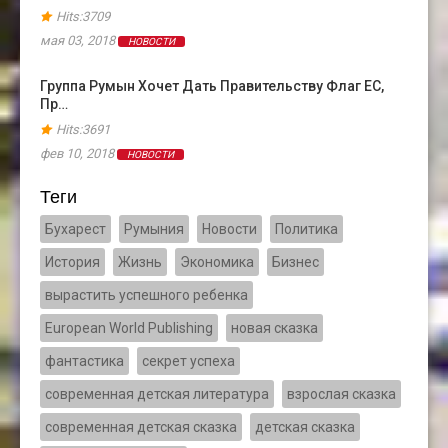
Hits:3709
мая 03, 2018
НОВОСТИ
Группа Румын Хочет Дать Правительству Флаг ЕС,
Пр…
Hits:3691
фев 10, 2018
НОВОСТИ
Теги
Бухарест
Румыния
Новости
Политика
История
Жизнь
Экономика
Бизнес
вырастить успешного ребенка
European World Publishing
новая сказка
фантастика
секрет успеха
современная детская литература
взрослая сказка
современная детская сказка
детская сказка