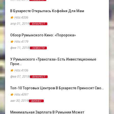
В Бухаресте Открылась Кофейня Для Мам
Hits:4336
апр 01, 2019
БУХАРЕСТ
Обзор Румынского Кино: «Поророка»
Hits:4179
фев 11, 2018
НОВОСТИ
У Румынского «Трансгаза» Есть Инвестиционные
Прое…
Hits:4106
фев 07, 2018
БУХАРЕСТ
Топ-10 Торговых Центров В Бухаресте Приносят Сво…
Hits:4097
авг 30, 2019
БИЗНЕС
Минимальная Зарплата В Румынии Может