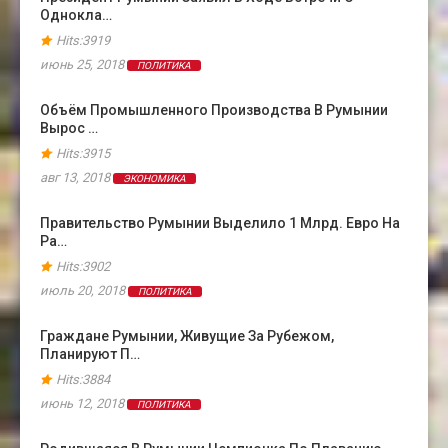
Однокла…
Hits:3919
июнь 25, 2018
ПОЛИТИКА
Объём Промышленного Производства В Румынии
Вырос …
Hits:3915
авг 13, 2018
ЭКОНОМИКА
Правительство Румынии Выделило 1 Млрд. Евро На
Ра…
Hits:3902
июль 20, 2018
ПОЛИТИКА
Граждане Румынии, Живущие За Рубежом,
Планируют П…
Hits:3884
июнь 12, 2018
ПОЛИТИКА