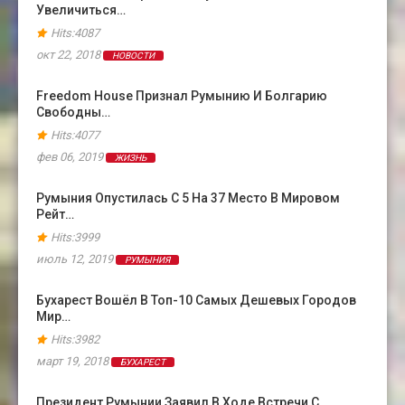
Увеличиться…
Hits:4087
окт 22, 2018
НОВОСТИ
Freedom House Признал Румынию И Болгарию
Свободны…
Hits:4077
фев 06, 2019
ЖИЗНЬ
Румыния Опустилась С 5 На 37 Место В Мировом
Рейт…
Hits:3999
июль 12, 2019
РУМЫНИЯ
Бухарест Вошёл В Топ-10 Самых Дешевых Городов
Мир…
Hits:3982
март 19, 2018
БУХАРЕСТ
Президент Румынии Заявил В Ходе Встречи С