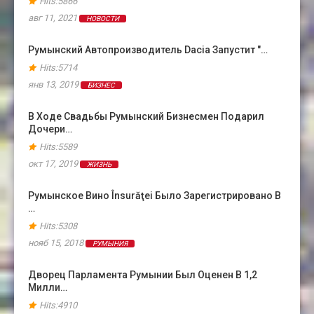
Hits:5866
авг 11, 2021
НОВОСТИ
Румынский Автопроизводитель Dacia Запустит "…
Hits:5714
янв 13, 2019
БИЗНЕС
В Ходе Свадьбы Румынский Бизнесмен Подарил
Дочери…
Hits:5589
окт 17, 2019
ЖИЗНЬ
Румынское Вино Însurăţei Было Зарегистрировано В
…
Hits:5308
нояб 15, 2018
РУМЫНИЯ
Дворец Парламента Румынии Был Оценен В 1,2
Милли…
Hits:4910