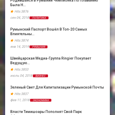
Родившаяся В Румынии Чемпионка По Плаванию
Была Н…
Hits:3876
сен 04, 2018
ПОЛИТИКА
Румынский Паспорт Вошёл В Топ-20 Самых
Влиятельны…
Hits:3874
янв 14, 2019
РУМЫНИЯ
Швейцарская Медиа-Группа Ringier Покупает
Ведущую…
Hits:3853
июль 04, 2018
БИЗНЕС
Зеленый Свет Для Капитализации Румынской Почты
Hits:3837
фев 11, 2018
ЭКОНОМИКА
Власти Тимишоары Пополнят Свой Парк