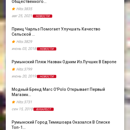
Общественного…
Hits:3835
авг 25, 2021
НОВОСТИ
Принц Чарльз Помогает Улучшать Качество
Сельской …
Hits:3829
июнь 03, 2018
НОВОСТИ
Румынский Пляж Назван Одним Из Лучших В Европе
Hits:3799
июнь 20, 2019
НОВОСТИ
Модный Бренд Marc O'Polo Открывает Первый
Магазин…
Hits:3731
сен 15, 2019
БУХАРЕСТ
Румынский Город Тимишоара Оказался В Cписке
Топ-1…