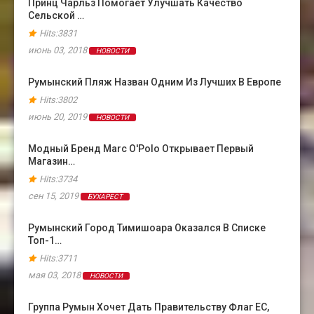
Принц Чарльз Помогает Улучшать Качество
Сельской …
Hits:3831
июнь 03, 2018
НОВОСТИ
Румынский Пляж Назван Одним Из Лучших В Европе
Hits:3802
июнь 20, 2019
НОВОСТИ
Модный Бренд Marc O'Polo Открывает Первый
Магазин…
Hits:3734
сен 15, 2019
БУХАРЕСТ
Румынский Город Тимишоара Оказался В Cписке
Топ-1…
Hits:3711
мая 03, 2018
НОВОСТИ
Группа Румын Хочет Дать Правительству Флаг ЕС,