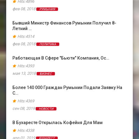
Hits:4896
фев 08, 2018
РУМЫНИЯ
Бывший Министр Финансов Румынии Получил 8-
Летний …
Hits:4514
фев 08, 2018
ПОЛИТИКА
Работающая В Сфере "бьюти" Компания, Ос…
Hits:4393
мая 13, 2018
БИЗНЕС
Более 140 000 Граждан Румынии Подали Заявку На
С…
Hits:4369
сен 08, 2019
НОВОСТИ
В Бухаресте Открылась Кофейня Для Мам
Hits:4338
апр 01, 2019
БУХАРЕСТ