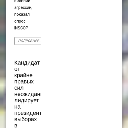
военной
агрессии,
показал
опрос
INSCOP,
ПОДРОБНЕЕ...
Кандидат
от
крайне
правых
сил
неожиданно
лидирует
на
президентских
выборах
в