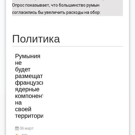
Опрос показывает, что большинство румын
согласились бы увеличить расходы на обор
:
Политика
Румыния
не
будет
размещать
французские
ядерные
компоненты
на
своей
территории
06 март