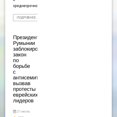
среднесрочной
ПОДРОБНЕЕ...
Президент
Румынии
заблокировал
закон
по
борьбе
с
антисемитизмом,
вызвав
протесты
еврейских
лидеров
21 июль