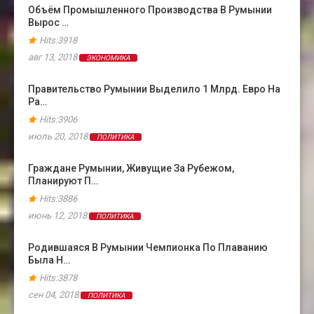
Объём Промышленного Производства В Румынии
Вырос …
Hits:3918
авг 13, 2018
ЭКОНОМИКА
Правительство Румынии Выделило 1 Млрд. Евро На
Ра…
Hits:3906
июль 20, 2018
ПОЛИТИКА
Граждане Румынии, Живущие За Рубежом,
Планируют П…
Hits:3886
июнь 12, 2018
ПОЛИТИКА
Родившаяся В Румынии Чемпионка По Плаванию
Была Н…
Hits:3878
сен 04, 2018
ПОЛИТИКА