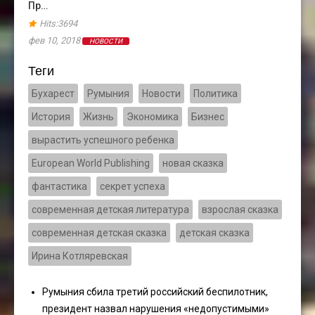
Пр…
Hits:3694
фев 10, 2018
НОВОСТИ
Теги
Бухарест
Румыния
Новости
Политика
История
Жизнь
Экономика
Бизнес
вырастить успешного ребенка
European World Publishing
новая сказка
фантастика
секрет успеха
современная детская литература
взрослая сказка
современная детская сказка
детская сказка
Ирина Котляревская
Румыния сбила третий российский беспилотник,
президент назвал нарушения «недопустимыми»