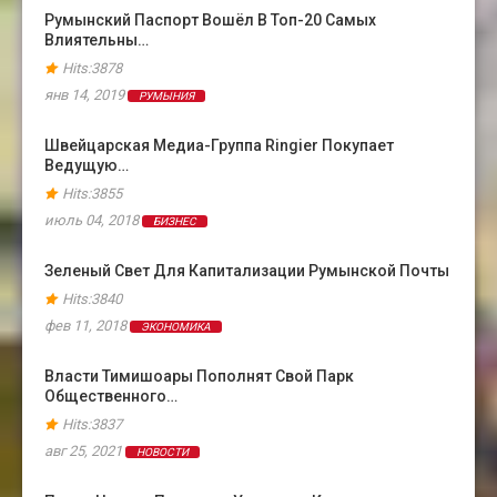
Румынский Паспорт Вошёл В Топ-20 Самых
Влиятельны…
Hits:3878
янв 14, 2019
РУМЫНИЯ
Швейцарская Медиа-Группа Ringier Покупает
Ведущую…
Hits:3855
июль 04, 2018
БИЗНЕС
Зеленый Свет Для Капитализации Румынской Почты
Hits:3840
фев 11, 2018
ЭКОНОМИКА
Власти Тимишоары Пополнят Свой Парк
Общественного…
Hits:3837
авг 25, 2021
НОВОСТИ