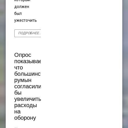
должен
был
ужесточить
ПОДРОБНЕЕ...
Опрос
показывает,
что
большинство
румын
согласились
бы
увеличить
расходы
на
оборону