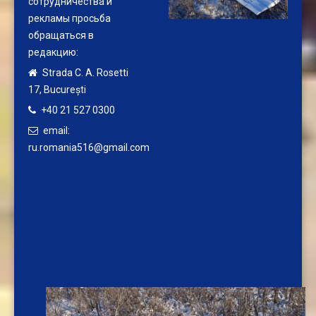
сотрудничества и
рекламы просьба
обращаться в
редакцию:
Strada C. A. Rosetti
17,
București
+40 21 527 0300
email:
ru.romania516@gmail.com