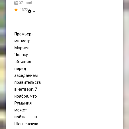
07 нояб
1372
Премьер-
министр
Марчел
Чолаку
объявил
перед
заседанием
правительства
в четверг, 7
ноября, что
Румыния
может
войти в
Шенгенскую