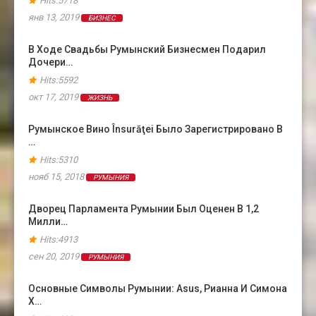
Hits:5718
янв 13, 2019
БИЗНЕС
В Ходе Свадьбы Румынский Бизнесмен Подарил
Дочери…
Hits:5592
окт 17, 2019
ЖИЗНЬ
Румынское Вино Însurăţei Было Зарегистрировано В
…
Hits:5310
нояб 15, 2018
РУМЫНИЯ
Дворец Парламента Румынии Был Оценен В 1,2
Милли…
Hits:4913
сен 20, 2019
РУМЫНИЯ
Основные Символы Румынии: Asus, Рианна И Симона
Х…