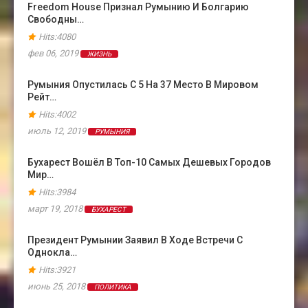
Freedom House Признал Румынию И Болгарию
Свободны…
Hits:4080
фев 06, 2019
ЖИЗНЬ
Румыния Опустилась С 5 На 37 Место В Мировом
Рейт…
Hits:4002
июль 12, 2019
РУМЫНИЯ
Бухарест Вошёл В Топ-10 Самых Дешевых Городов
Мир…
Hits:3984
март 19, 2018
БУХАРЕСТ
Президент Румынии Заявил В Ходе Встречи С
Однокла…
Hits:3921
июнь 25, 2018
ПОЛИТИКА