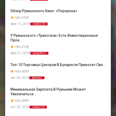
Обзор Румынского Кино: «Поророка»
Hits:4184
фев 11, 2018
НОВОСТИ
У Румынского «Трансгаза» Есть Инвестиционные
Прое…
Hits:4108
фев 07, 2018
БУХАРЕСТ
Топ-10 Торговых Центров В Бухаресте Приносят Сво…
Hits:4099
авг 30, 2019
БИЗНЕС
Минимальная Зарплата В Румынии Может
Увеличиться…
Hits:4089
окт 22, 2018
НОВОСТИ