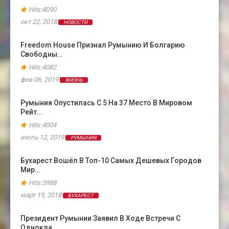
Hits:4090
окт 22, 2018
НОВОСТИ
Freedom House Признал Румынию И Болгарию
Свободны…
Hits:4082
фев 06, 2019
ЖИЗНЬ
Румыния Опустилась С 5 На 37 Место В Мировом
Рейт…
Hits:4004
июль 12, 2019
РУМЫНИЯ
Бухарест Вошёл В Топ-10 Самых Дешевых Городов
Мир…
Hits:3988
март 19, 2018
БУХАРЕСТ
Президент Румынии Заявил В Ходе Встречи С
Однокла…