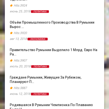
Hits:3924
июнь 25, 2018
ПОЛИТИКА
Объём Промышленного Производства В Румынии
Вырос …
Hits:3920
авг 13, 2018
ЭКОНОМИКА
Правительство Румынии Выделило 1 Млрд. Евро На
Ра…
Hits:3907
июль 20, 2018
ПОЛИТИКА
Граждане Румынии, Живущие За Рубежом,
Планируют П…
Hits:3887
июнь 12, 2018
ПОЛИТИКА
Родившаяся В Румынии Чемпионка По Плаванию