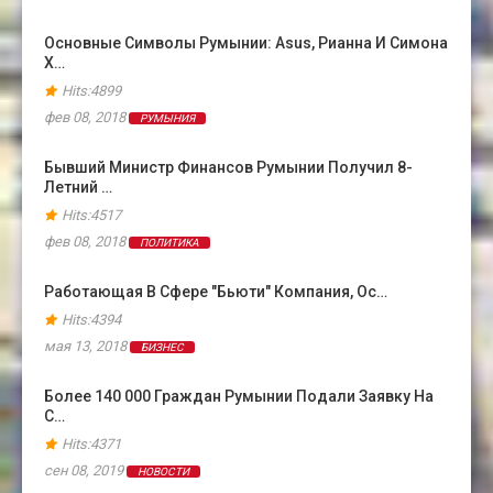
Основные Символы Румынии: Asus, Рианна И Симона
Х…
Hits:4899
фев 08, 2018
РУМЫНИЯ
Бывший Министр Финансов Румынии Получил 8-
Летний …
Hits:4517
фев 08, 2018
ПОЛИТИКА
Работающая В Сфере "бьюти" Компания, Ос…
Hits:4394
мая 13, 2018
БИЗНЕС
Более 140 000 Граждан Румынии Подали Заявку На
С…
Hits:4371
сен 08, 2019
НОВОСТИ