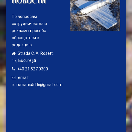
НОВОСТИ
По вопросам
сотрудничества и
рекламы просьба
обращаться в
редакцию:
Strada C. A. Rosetti
17,
București
+40 21 527 0300
email:
ru.romania516@gmail.com