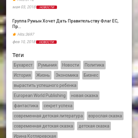
мая 03, 2018
НОВОСТИ
Группа Румын Хочет Дать Правительству Флаг ЕС,
Пр…
Hits:3697
фев 10, 2018
НОВОСТИ
Теги
Бухарест
Румыния
Новости
Политика
История
Жизнь
Экономика
Бизнес
вырастить успешного ребенка
European World Publishing
новая сказка
фантастика
секрет успеха
современная детская литература
взрослая сказка
современная детская сказка
детская сказка
Ирина Котляревская