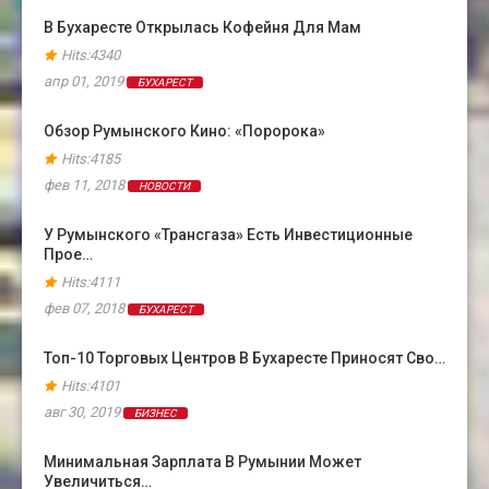
В Бухаресте Открылась Кофейня Для Мам
Hits:4340
апр 01, 2019
БУХАРЕСТ
Обзор Румынского Кино: «Поророка»
Hits:4185
фев 11, 2018
НОВОСТИ
У Румынского «Трансгаза» Есть Инвестиционные
Прое…
Hits:4111
фев 07, 2018
БУХАРЕСТ
Топ-10 Торговых Центров В Бухаресте Приносят Сво…
Hits:4101
авг 30, 2019
БИЗНЕС
Минимальная Зарплата В Румынии Может
Увеличиться…