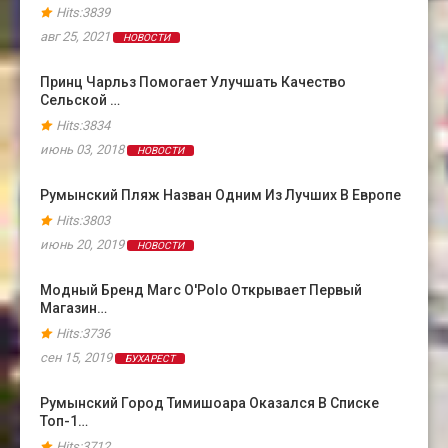
Hits:3839
авг 25, 2021
НОВОСТИ
Принц Чарльз Помогает Улучшать Качество
Сельской …
Hits:3834
июнь 03, 2018
НОВОСТИ
Румынский Пляж Назван Одним Из Лучших В Европе
Hits:3803
июнь 20, 2019
НОВОСТИ
Модный Бренд Marc O'Polo Открывает Первый
Магазин…
Hits:3736
сен 15, 2019
БУХАРЕСТ
Румынский Город Тимишоара Оказался В Cписке
Топ-1…
Hits:3712