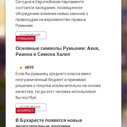
ЯНВ
Сегодня в Европейском парламенте
состоится заседание, посвященное
обсуждению влияния новых законов о
правосудии на верховенство права в
Румынии.
ПОДРОБНЕЕ...
РУМЫНИЯ
Основные символы Румынии: Asus,
Рианна и Симона Халеп
4899
08
Если бы румынец среднего класса имел
ФЕВ
неограниченный бюджет и принимал
решения о покупке исключительно на основе
качества, тогда этот человек использовал
бы ноутбук
ПОДРОБНЕЕ...
БУХАРЕСТ
В Бухаресте появятся новые
велосипедные дорожки