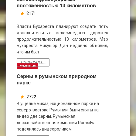
протяженностью 13 километров
2171
14
СЕН
Власти Бухареста планируют создать пять
дополнительных велосипедных дорожек
продолжительностью 13 километров. Мэр
Бухареста Никушор Дан недавно объявил,
что им был
ПОДРОБНЕЕ...
РУМЫНИЯ
Серны в румынском природном
парке
2722
07
В ущелье Биказ, национальном парке на
ФЕВ
северо-востоке Румынии, были сняты на
видео две серны. Румынская
лесохозяйственная компания Romsilva
поделилась видеороликом