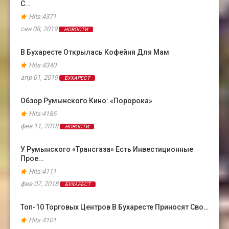
С…
Hits:4371
сен 08, 2019
НОВОСТИ
В Бухаресте Открылась Кофейня Для Мам
Hits:4340
апр 01, 2019
БУХАРЕСТ
Обзор Румынского Кино: «Поророка»
Hits:4185
фев 11, 2018
НОВОСТИ
У Румынского «Трансгаза» Есть Инвестиционные
Прое…
Hits:4111
фев 07, 2018
БУХАРЕСТ
Топ-10 Торговых Центров В Бухаресте Приносят Сво…
Hits:4101