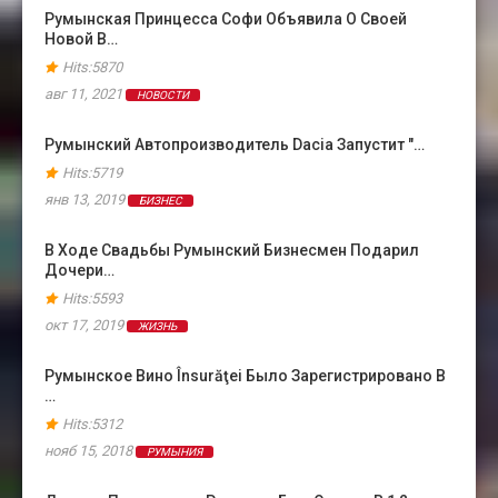
Румынская Принцесса Софи Объявила О Своей
Новой В…
Hits:5870
авг 11, 2021
НОВОСТИ
Румынский Автопроизводитель Dacia Запустит "…
Hits:5719
янв 13, 2019
БИЗНЕС
В Ходе Свадьбы Румынский Бизнесмен Подарил
Дочери…
Hits:5593
окт 17, 2019
ЖИЗНЬ
Румынское Вино Însurăţei Было Зарегистрировано В
…
Hits:5312
нояб 15, 2018
РУМЫНИЯ