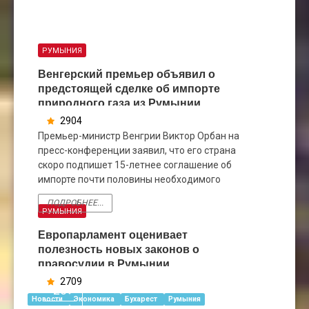
РУМЫНИЯ
Венгерский премьер объявил о
предстоящей сделке об импорте
природного газа из Румынии
2904
11
Премьер-министр Венгрии Виктор Орбан на
ФЕВ
пресс-конференции заявил, что его страна
скоро подпишет 15-летнее соглашение об
импорте почти половины необходимого
ПОДРОБНЕЕ...
РУМЫНИЯ
Европарламент оценивает
полезность новых законов о
правосудии в Румынии
2709
28
Новости
Экономика
Бухарест
Румыния