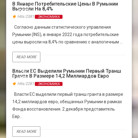
17
В Январе Потребительские Цены В Румынии
Выросли На 8,4%
ФЕВ
Hits:2381
ЭКОНОМИКА
Согласно данным статистического управления
Румынии (INS), в январе 2022 года потребительские
цены выросли на 8,4% по сравнению с аналогичным ...
READ MORE
03
Власти ЕС Выделили Румынии Первый Транш
Гранта В Размере 14,2 Миллиардов Евро
ДЕК
Hits:2281
ЭКОНОМИКА
Власти ЕС выделили первый транш гранта в размере
14,2 миллиардов евро, обещанных Румынии в рамках
Фонда восстановления. 2 декабря представитель
Евр...
READ MORE