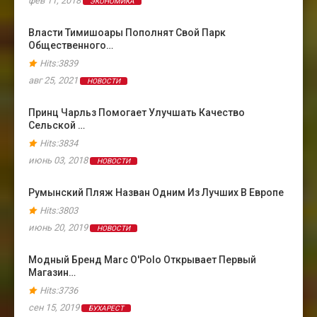
фев 11, 2018
ЭКОНОМИКА
Власти Тимишоары Пополнят Свой Парк
Общественного…
Hits:3839
авг 25, 2021
НОВОСТИ
Принц Чарльз Помогает Улучшать Качество
Сельской …
Hits:3834
июнь 03, 2018
НОВОСТИ
Румынский Пляж Назван Одним Из Лучших В Европе
Hits:3803
июнь 20, 2019
НОВОСТИ
Модный Бренд Marc O'Polo Открывает Первый
Магазин…
Hits:3736
сен 15, 2019
БУХАРЕСТ