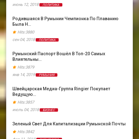
июнь 12, 2018
ПОЛИТИКА
Родившаяся В Румынии Чемпионка По Плаванию
Была Н…
Hits:3880
сен 04, 2018
ПОЛИТИКА
Румынский Паспорт Вошёл В Топ-20 Самых
Влиятельны…
Hits:3879
янв 14, 2019
РУМЫНИЯ
Швейцарская Медиа-Группа Ringier Покупает
Ведущую…
Hits:3857
июль 04, 2018
БИЗНЕС
Зеленый Свет Для Капитализации Румынской Почты
Hits:3842