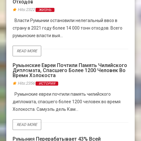
Отходов
Hits:2322
ЖИЗНЬ
Власти Румынии остановили нелегальный ввоз в
страну в 2021 году более 14 000 тонн отходов. Всего
румынские власти выя...
READ MORE
04
Румынские Евреи Почтили Память Чилийского
Дипломата, Спасшего Более 1200 Человек Во
ЯНВ
Время Холокоста
Hits:2356
ИСТОРИЯ
Румынские евреи почтили память чилийского
дипломата, спасшего более 1200 человек во время
Холокоста. Самуэль дель Кам...
READ MORE
28
Румыния Перерабатывает 43% Всей