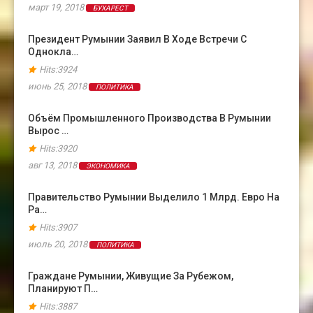
март 19, 2018
БУХАРЕСТ
Президент Румынии Заявил В Ходе Встречи С
Однокла…
Hits:3924
июнь 25, 2018
ПОЛИТИКА
Объём Промышленного Производства В Румынии
Вырос …
Hits:3920
авг 13, 2018
ЭКОНОМИКА
Правительство Румынии Выделило 1 Млрд. Евро На
Ра…
Hits:3907
июль 20, 2018
ПОЛИТИКА
Граждане Румынии, Живущие За Рубежом,
Планируют П…
Hits:3887