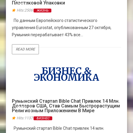
Пластиковой Упаковки
ОКТ
Hits:2506
ЖИЗНЬ
По данным Европейского статистического
управления Eurostat, опубликованным 27 октября,
Румыния перерабатывает 43% все...
READ MORE
БИЗНЕС &
ЭКОНОМИКА
19
Румынский Стартап Bible Chat Привлек 14 Млн.
Долларов США, Став Самым Быстрорастущим
ФЕВ
Религиозным Приложением В Мире
Hits:1137
БИЗНЕС
Румынский стартап Bible Chat привлек 14 млн.