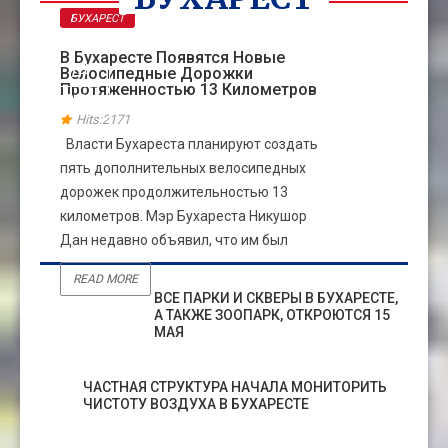
БУХАРЕСТ
В Бухаресте Появятся Новые
14
Велосипедные Дорожки
Протяженностью 13 Километров
СЕН
Hits:2171
Власти Бухареста планируют создать
пять дополнительных велосипедных
дорожек продолжительностью 13
километров. Мэр Бухареста Никушор
Дан недавно объявил, что им был
READ MORE
ВСЕ ПАРКИ И СКВЕРЫ В БУХАРЕСТЕ,
А ТАКЖЕ ЗООПАРК, ОТКРОЮТСЯ 15
МАЯ
ЧАСТНАЯ СТРУКТУРА НАЧАЛА МОНИТОРИТЬ
ЧИСТОТУ ВОЗДУХА В БУХАРЕСТЕ