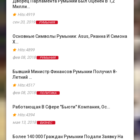
Дворец Парламента Румынии Был Оценен В 1,2
Милли…
Hits:4919
сен 20, 2019
РУМЫНИЯ
Основные Символы Румынии: Asus, Рианна И Симона
Х…
Hits:4899
фев 08, 2018
РУМЫНИЯ
Бывший Министр Финансов Румынии Получил 8-
Летний …
Hits:4517
фев 08, 2018
ПОЛИТИКА
Работающая В Сфере "бьюти" Компания, Ос…
Hits:4394
мая 13, 2018
БИЗНЕС
Более 140 000 Граждан Румынии Подали Заявку На