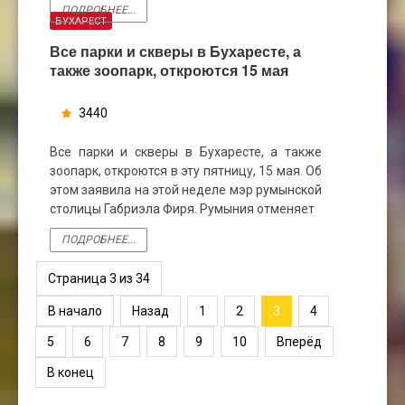
ПОДРОБНЕЕ...
БУХАРЕСТ
Все парки и скверы в Бухаресте, а
также зоопарк, откроются 15 мая
3440
14
МАЯ
Все парки и скверы в Бухаресте, а также
зоопарк, откроются в эту пятницу, 15 мая. Об
этом заявила на этой неделе мэр румынской
столицы Габриэла Фиря. Румыния отменяет
ПОДРОБНЕЕ...
Страница 3 из 34
В начало
Назад
1
2
3
4
5
6
7
8
9
10
Вперёд
В конец