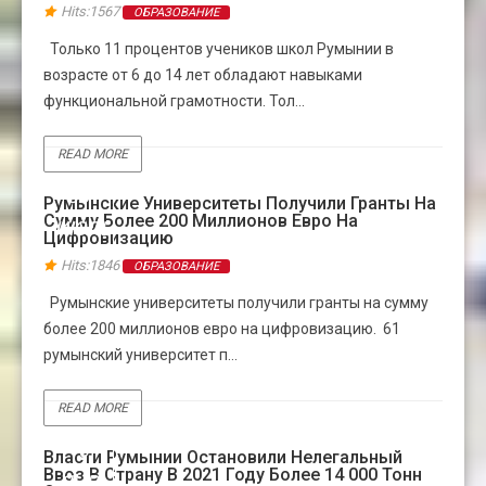
Hits:1567
ОБРАЗОВАНИЕ
Только 11 процентов учеников школ Румынии в
возрасте от 6 до 14 лет обладают навыками
функциональной грамотности. Тол...
READ MORE
06
Румынские Университеты Получили Гранты На
Сумму Более 200 Миллионов Евро На
ИЮЛЬ
Цифровизацию
Hits:1846
ОБРАЗОВАНИЕ
Румынские университеты получили гранты на сумму
более 200 миллионов евро на цифровизацию. 61
румынский университет п...
READ MORE
10
Власти Румынии Остановили Нелегальный
Ввоз В Страну В 2021 Году Более 14 000 Тонн
ЯНВ