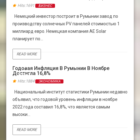
Hits:1691
БИЗНЕС
Немецкий инвестор построит в Румынии завод по
производству солнечных PV панелей стоимостью 1
миллиард евро. Немецкая компания AE Solar
планирует по...
READ MORE
14
Годовая Инфляция В Румынии В Ноябре
Достигла 16,8%
ДЕК
Hits:1884
ЭКОНОМИКА
Национальный институт статистики Румынии недавно
объявил, что годовой уровень инфляции в ноябре
2022 года составил 16,8%, что является самым
высоки...
READ MORE