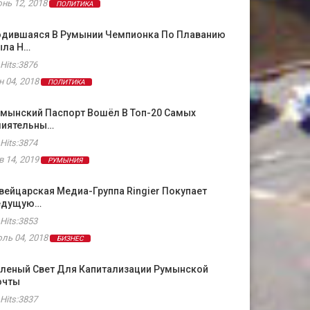
нь 12, 2018
ПОЛИТИКА
одившаяся В Румынии Чемпионка По Плаванию
ыла Н…
Hits:3876
н 04, 2018
ПОЛИТИКА
умынский Паспорт Вошёл В Топ-20 Самых
лиятельны…
Hits:3874
в 14, 2019
РУМЫНИЯ
ейцарская Медиа-Группа Ringier Покупает
едущую…
Hits:3853
ль 04, 2018
БИЗНЕС
еленый Свет Для Капитализации Румынской
очты
Hits:3837