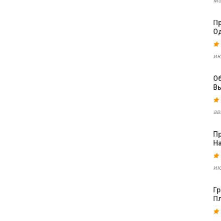
ма
Пр
О
ию
О
В
ав
П
Н
ию
Г
П