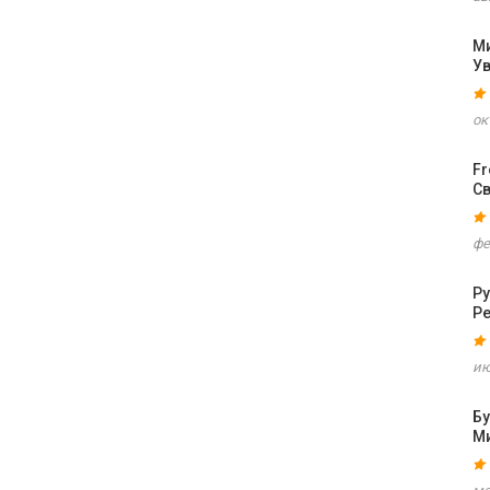
М
У
ок
F
С
фе
Ру
Р
ию
Б
М