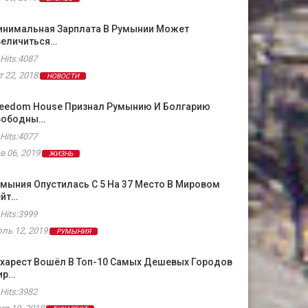
инимальная Зарплата В Румынии Может
величиться…
Hits:4087
т 22, 2018
НОВОСТИ
reedom House Признал Румынию И Болгарию
вободны…
Hits:4077
в 06, 2019
ЖИЗНЬ
мыния Опустилась С 5 На 37 Место В Мировом
ейт…
Hits:3999
ль 12, 2019
РУМЫНИЯ
ухарест Вошёл В Топ-10 Самых Дешевых Городов
ир…
Hits:3982