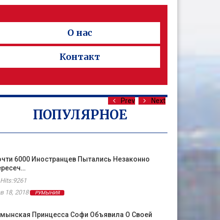
О нас
Контакт
Prev
Next
ПОПУЛЯРНОЕ
чти 6000 Иностранцев Пытались Незаконно
ересеч…
Hits:9261
в 18, 2018
РУМЫНИЯ
умынская Принцесса Софи Объявила О Своей