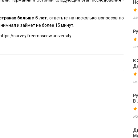
твии, Германии и Эстонии. Следующий этап исследования -
Н
ав
странах больше 5 лет
, ответьте на несколько вопросов по
онимная и займет не более 15 минут.
Ру
https://survey.freemoscow.university
ян
В
Д
ок
Ру
В 
но
Дв
М