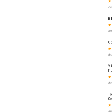
се
В
ап
Об
фе
У 
П
фе
То
С
ав