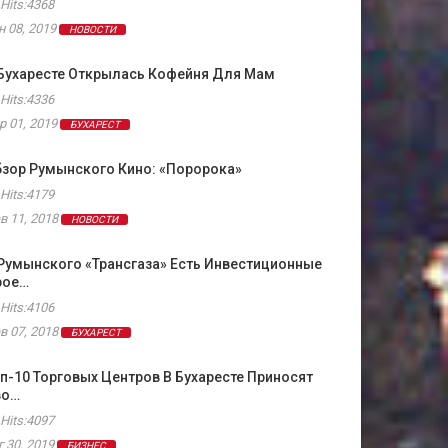
Hits:4368
н 08, 2019
НОВОСТИ
 Бухаресте Открылась Кофейня Для Мам
Hits:4336
р 01, 2019
БУХАРЕСТ
зор Румынского Кино: «Поророка»
Hits:4179
в 11, 2018
НОВОСТИ
Румынского «Трансгаза» Есть Инвестиционные
рое…
Hits:4106
в 07, 2018
БУХАРЕСТ
п-10 Торговых Центров В Бухаресте Приносят
во…
Hits:4097
г 30, 2019
БИЗНЕС