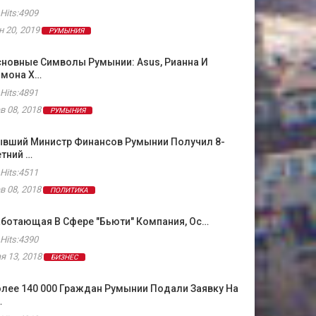
Hits:4909
н 20, 2019
РУМЫНИЯ
новные Символы Румынии: Asus, Рианна И
имона Х…
Hits:4891
в 08, 2018
РУМЫНИЯ
ывший Министр Финансов Румынии Получил 8-
тний …
Hits:4511
в 08, 2018
ПОЛИТИКА
ботающая В Сфере "бьюти" Компания, Ос…
Hits:4390
я 13, 2018
БИЗНЕС
лее 140 000 Граждан Румынии Подали Заявку На
…