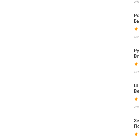
ию
Р
Б
се
Р
В
ян
Шв
В
ию
З
П