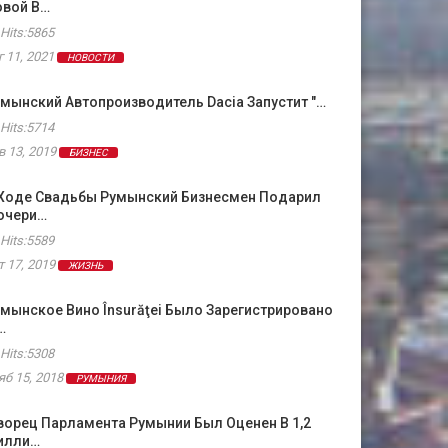
овой В…
Hits:5865
г 11, 2021
НОВОСТИ
мынский Автопроизводитель Dacia Запустит "…
Hits:5714
в 13, 2019
БИЗНЕС
 Ходе Свадьбы Румынский Бизнесмен Подарил
очери…
Hits:5589
т 17, 2019
ЖИЗНЬ
мынское Вино Însurăţei Было Зарегистрировано
…
Hits:5308
яб 15, 2018
РУМЫНИЯ
орец Парламента Румынии Был Оценен В 1,2
илли…