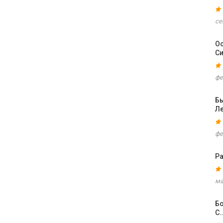
се
Ос
С
фе
Б
Ле
фе
Ра
ма
Бо
С