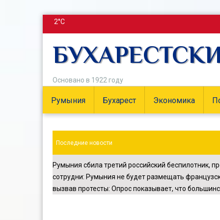
2°C
БУХАРЕСТСК
Основано в 1922 году
Румыния
Бухарест
Экономика
П
Последние новости
Румыния сбила третий российский беспилотник, п
сотрудни
:
Румыния не будет размещать французск
вызвав протесты
:
Опрос показывает, что большинс