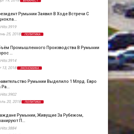
рт 19, 2018
БУХАРЕСТ
езидент Румынии Заявил В Ходе Встречи С
днокла…
Hits:3919
нь 25, 2018
ПОЛИТИКА
бъём Промышленного Производства В Румынии
ырос …
Hits:3914
г 13, 2018
ЭКОНОМИКА
равительство Румынии Выделило 1 Млрд. Евро
а Ра…
Hits:3902
ль 20, 2018
ПОЛИТИКА
раждане Румынии, Живущие За Рубежом,
ланируют П…
Hits:3884