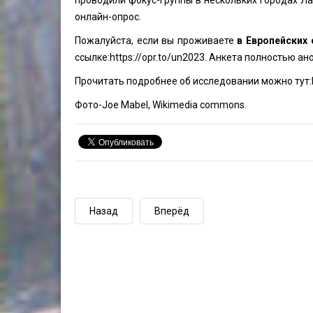
проводили
фокус-группы в нескольких городах Ла
онлайн-опрос.
Пожалуйста, если вы проживаете
в Европейских 
ссылке:
https://opr.to/un2023
. Анкета полностью ан
Прочитать подробнее об исследовании можно тут:
Фото-
Joe Mabel
, Wikimedia commons.
Назад
Вперёд