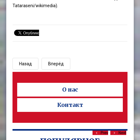
Tataraseni
/wikimedia).
Назад
Вперёд
О нас
Контакт
Prev
Next