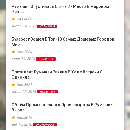
Румыния Опустилась С 5 На 37 Место В Мировом
Рейт…
Hits:4000
июль 12, 2019
РУМЫНИЯ
Бухарест Вошёл В Топ-10 Самых Дешевых Городов
Мир…
Hits:3984
март 19, 2018
БУХАРЕСТ
Президент Румынии Заявил В Ходе Встречи С
Однокла…
Hits:3921
июнь 25, 2018
ПОЛИТИКА
Объём Промышленного Производства В Румынии
Вырос …
Hits:3917
авг 13, 2018
ЭКОНОМИКА