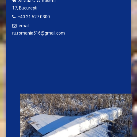
Strada C. A. Rosetti
17,
București
+40 21 527 0300
email:
ru.romania516@gmail.com