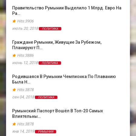
Правительство Румынии Выделило 1 Млрд. Евро На
Ра…
Hits:3906
июль 20, 2018
ПОЛИТИКА
Граждане Румынии, Живущие За Рубежом,
Планируют П…
Hits:3886
июнь 12, 2018
ПОЛИТИКА
Родившаяся В Румынии Чемпионка По Плаванию
Была Н…
Hits:3878
сен 04, 2018
ПОЛИТИКА
Румынский Паспорт Вошёл В Топ-20 Самых
Влиятельны…
Hits:3878
янв 14, 2019
РУМЫНИЯ