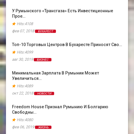
У Румынского «Трансгаза» Есть Инвестиционные
Прое…
Hits:4108
фев 07, 2018
БУХАРЕСТ
Топ-10 Торговых Центров В Бухаресте Приносят Сво…
Hits:4099
авг 30, 2019
БИЗНЕС
Минимальная Зарплата В Румынии Может
Увеличиться…
Hits:4089
окт 22, 2018
НОВОСТИ
Freedom House Признал Румынию И Болгарию
Свободны…
Hits:4080
фев 06, 2019
ЖИЗНЬ