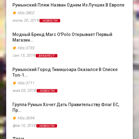
Румынский Пляж Назван Одним Из Лучших В Европе
Hits:3802
июнь 20, 2019
НОВОСТИ
Модный Бренд Marc O'Polo Открывает Первый
Магазин…
Hits:3733
сен 15, 2019
БУХАРЕСТ
Румынский Город Тимишоара Оказался В Cписке
Топ-1…
Hits:3711
мая 03, 2018
НОВОСТИ
Группа Румын Хочет Дать Правительству Флаг ЕС,
Пр…
Hits:3694
фев 10, 2018
НОВОСТИ
Теги