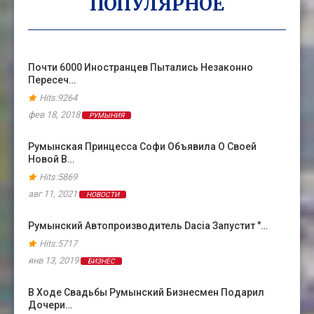
ПОПУЛЯРНОЕ
Почти 6000 Иностранцев Пытались Незаконно
Пересеч…
Hits:9264
фев 18, 2018
РУМЫНИЯ
Румынская Принцесса Софи Объявила О Своей
Новой В…
Hits:5869
авг 11, 2021
НОВОСТИ
Румынский Автопроизводитель Dacia Запустит "…
Hits:5717
янв 13, 2019
БИЗНЕС
В Ходе Свадьбы Румынский Бизнесмен Подарил
Дочери…