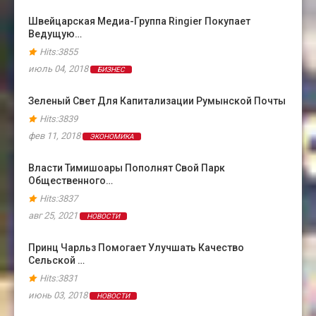
Швейцарская Медиа-Группа Ringier Покупает
Ведущую…
Hits:3855
июль 04, 2018
БИЗНЕС
Зеленый Свет Для Капитализации Румынской Почты
Hits:3839
фев 11, 2018
ЭКОНОМИКА
Власти Тимишоары Пополнят Свой Парк
Общественного…
Hits:3837
авг 25, 2021
НОВОСТИ
Принц Чарльз Помогает Улучшать Качество
Сельской …
Hits:3831
июнь 03, 2018
НОВОСТИ