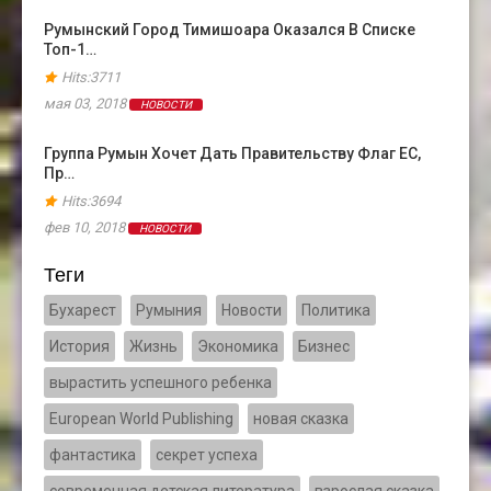
Румынский Город Тимишоара Оказался В Cписке
Топ-1…
Hits:3711
мая 03, 2018
НОВОСТИ
Группа Румын Хочет Дать Правительству Флаг ЕС,
Пр…
Hits:3694
фев 10, 2018
НОВОСТИ
Теги
Бухарест
Румыния
Новости
Политика
История
Жизнь
Экономика
Бизнес
вырастить успешного ребенка
European World Publishing
новая сказка
фантастика
секрет успеха