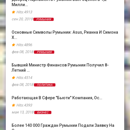
Милли…
Hits:4913
сен 20, 2019
РУМЫНИЯ
Основные Символы Румынии: Asus, Рианна И Симона
Х…
Hits:4896
фев 08, 2018
РУМЫНИЯ
Бывший Министр Финансов Румынии Получил 8-
Летний …
Hits:4514
фев 08, 2018
ПОЛИТИКА
Работающая В Сфере "бьюти" Компания, Ос…
Hits:4393
мая 13, 2018
БИЗНЕС
Более 140 000 Граждан Румынии Подали Заявку На