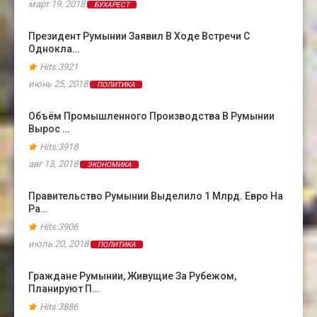
март 19, 2018
БУХАРЕСТ
Президент Румынии Заявил В Ходе Встречи С
Однокла…
Hits:3921
июнь 25, 2018
ПОЛИТИКА
Объём Промышленного Производства В Румынии
Вырос …
Hits:3918
авг 13, 2018
ЭКОНОМИКА
Правительство Румынии Выделило 1 Млрд. Евро На
Ра…
Hits:3906
июль 20, 2018
ПОЛИТИКА
Граждане Румынии, Живущие За Рубежом,
Планируют П…
Hits:3886