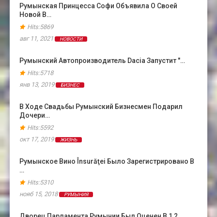
Румынская Принцесса Софи Объявила О Своей
Новой В…
Hits:5869
авг 11, 2021
НОВОСТИ
Румынский Автопроизводитель Dacia Запустит "…
Hits:5718
янв 13, 2019
БИЗНЕС
В Ходе Свадьбы Румынский Бизнесмен Подарил
Дочери…
Hits:5592
окт 17, 2019
ЖИЗНЬ
Румынское Вино Însurăţei Было Зарегистрировано В
…
Hits:5310
нояб 15, 2018
РУМЫНИЯ
Дворец Парламента Румынии Был Оценен В 1,2