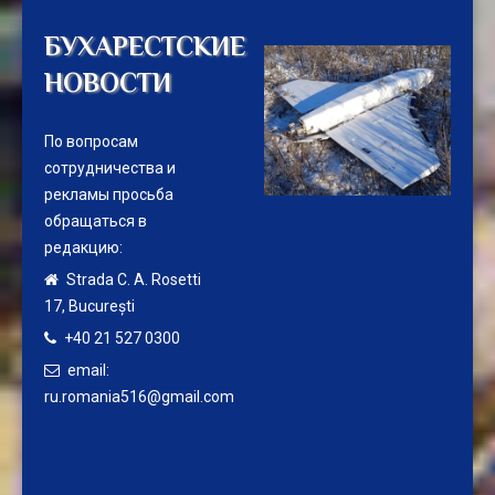
БУХАРЕСТСКИЕ
НОВОСТИ
По вопросам
сотрудничества и
рекламы просьба
обращаться в
редакцию:
Strada C. A. Rosetti
17,
București
+40 21 527 0300
email:
ru.romania516@gmail.com