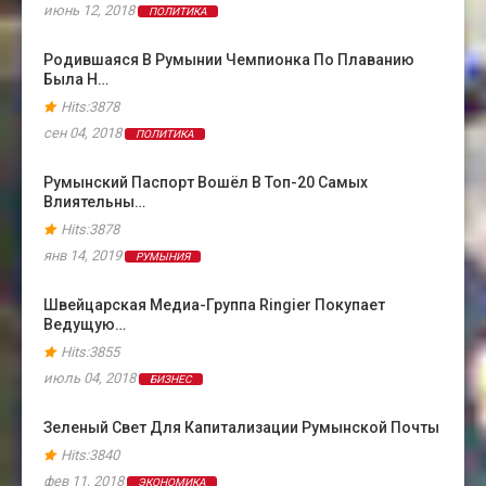
июнь 12, 2018
ПОЛИТИКА
Родившаяся В Румынии Чемпионка По Плаванию
Была Н…
Hits:3878
сен 04, 2018
ПОЛИТИКА
Румынский Паспорт Вошёл В Топ-20 Самых
Влиятельны…
Hits:3878
янв 14, 2019
РУМЫНИЯ
Швейцарская Медиа-Группа Ringier Покупает
Ведущую…
Hits:3855
июль 04, 2018
БИЗНЕС
Зеленый Свет Для Капитализации Румынской Почты
Hits:3840
фев 11, 2018
ЭКОНОМИКА