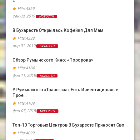
С…
Hits:4369
сен 08, 2019
НОВОСТИ
В Бухаресте Открылась Кофейня Для Мам
Hits:4338
апр 01, 2019
БУХАРЕСТ
Обзор Румынского Кино: «Поророка»
Hits:4184
фев 11, 2018
НОВОСТИ
У Румынского «Трансгаза» Есть Инвестиционные
Прое…
Hits:4109
фев 07, 2018
БУХАРЕСТ
Топ-10 Торговых Центров В Бухаресте Приносят Сво…
Hits:4099