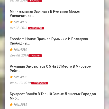
авг 30, 2019
БИЗНЕС
Минимальная Зарплата В Румынии Может
Увеличиться…
Hits:4089
окт 22, 2018
НОВОСТИ
Freedom House Признал Румынию И Болгарию
Свободны…
Hits:4080
фев 06, 2019
ЖИЗНЬ
Румыния Опустилась С 5 На 37 Место В Мировом
Рейт…
Hits:4002
июль 12, 2019
РУМЫНИЯ
Бухарест Вошёл В Топ-10 Самых Дешевых Городов
Мир…
Hits:3985