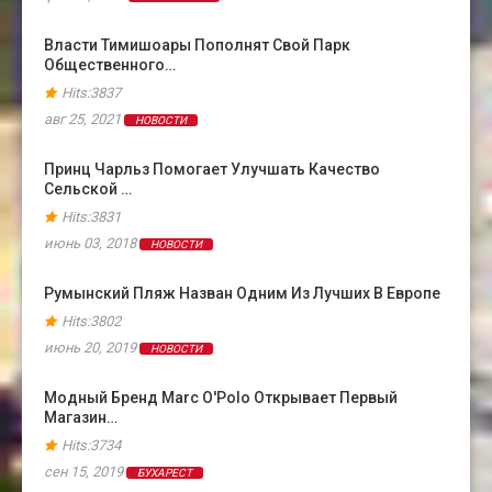
Власти Тимишоары Пополнят Свой Парк
Общественного…
Hits:3837
авг 25, 2021
НОВОСТИ
Принц Чарльз Помогает Улучшать Качество
Сельской …
Hits:3831
июнь 03, 2018
НОВОСТИ
Румынский Пляж Назван Одним Из Лучших В Европе
Hits:3802
июнь 20, 2019
НОВОСТИ
Модный Бренд Marc O'Polo Открывает Первый
Магазин…
Hits:3734
сен 15, 2019
БУХАРЕСТ