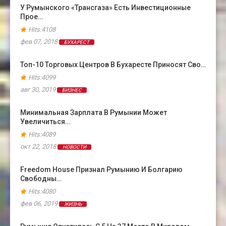
У Румынского «Трансгаза» Есть Инвестиционные
Прое…
Hits:4108
фев 07, 2018
БУХАРЕСТ
Топ-10 Торговых Центров В Бухаресте Приносят Сво…
Hits:4099
авг 30, 2019
БИЗНЕС
Минимальная Зарплата В Румынии Может
Увеличиться…
Hits:4089
окт 22, 2018
НОВОСТИ
Freedom House Признал Румынию И Болгарию
Свободны…
Hits:4080
фев 06, 2019
ЖИЗНЬ