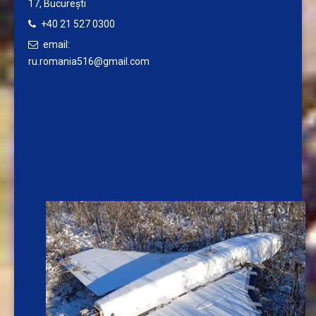
17,
București
+40 21 527 0300
email:
ru.romania516@gmail.com