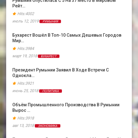
Румыния Опустилась С 5 На 37 Место В Мировом
Рейт…
Hits:4002
июль 12, 2019
РУМЫНИЯ
Бухарест Вошёл В Топ-10 Самых Дешевых Городов
Мир…
Hits:3984
март 19, 2018
БУХАРЕСТ
Президент Румынии Заявил В Ходе Встречи С
Однокла…
Hits:3921
июнь 25, 2018
ПОЛИТИКА
Объём Промышленного Производства В Румынии
Вырос …
Hits:3918
авг 13, 2018
ЭКОНОМИКА