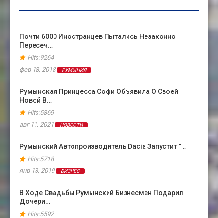
Почти 6000 Иностранцев Пытались Незаконно
Пересеч…
Hits:9264
фев 18, 2018
РУМЫНИЯ
Румынская Принцесса Софи Объявила О Своей
Новой В…
Hits:5869
авг 11, 2021
НОВОСТИ
Румынский Автопроизводитель Dacia Запустит "…
Hits:5718
янв 13, 2019
БИЗНЕС
В Ходе Свадьбы Румынский Бизнесмен Подарил
Дочери…
Hits:5592