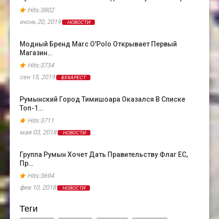
Hits:3802
июнь 20, 2019
НОВОСТИ
Модный Бренд Marc O'Polo Открывает Первый
Магазин…
Hits:3734
сен 15, 2019
БУХАРЕСТ
Румынский Город Тимишоара Оказался В Cписке
Топ-1…
Hits:3711
мая 03, 2018
НОВОСТИ
Группа Румын Хочет Дать Правительству Флаг ЕС,
Пр…
Hits:3694
фев 10, 2018
НОВОСТИ
Теги