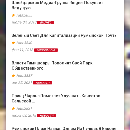
Швейцарская Медиа-Группа Ringier Покупает
Ведущую…
Hits:3855
июль 04, 2018
БИЗНЕС
Зеленый Свет Для Капитализации Румынской Почты
Hits:3840
фев 11, 2018
ЭКОНОМИКА
Власти Тимишоары Пополнят Свой Парк
Общественного…
Hits:3837
авг 25, 2021
НОВОСТИ
Принц Чарльз Помогает Улучшать Качество
Сельской …
Hits:3831
июнь 03, 2018
НОВОСТИ
Румынский Пляж Назван Одним Из Лучших В Европе