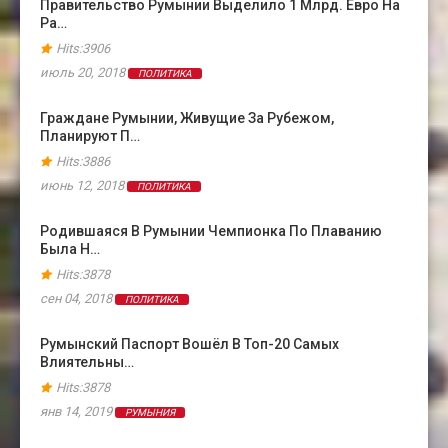
Правительство Румынии Выделило 1 Млрд. Евро На
Ра…
Hits:3906
июль 20, 2018
ПОЛИТИКА
Граждане Румынии, Живущие За Рубежом,
Планируют П…
Hits:3886
июнь 12, 2018
ПОЛИТИКА
Родившаяся В Румынии Чемпионка По Плаванию
Была Н…
Hits:3878
сен 04, 2018
ПОЛИТИКА
Румынский Паспорт Вошёл В Топ-20 Самых
Влиятельны…
Hits:3878
янв 14, 2019
РУМЫНИЯ