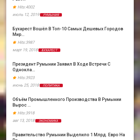
Hits:4002
июль 12, 2019
РУМЫНИЯ
Бухарест Вошёл В Топ-10 Самых Дешевых Городов
Мир…
Hits:3987
март 19, 2018
БУХАРЕСТ
Президент Румынии Заявил В Ходе Встречи С
Однокла…
Hits:3923
июнь 25, 2018
ПОЛИТИКА
Объём Промышленного Производства В Румынии
Вырос …
Hits:3918
авг 13, 2018
ЭКОНОМИКА
Правительство Румынии Выделило 1 Млрд. Евро На