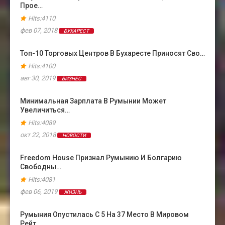
Прое…
Hits:4110
фев 07, 2018
БУХАРЕСТ
Топ-10 Торговых Центров В Бухаресте Приносят Сво…
Hits:4100
авг 30, 2019
БИЗНЕС
Минимальная Зарплата В Румынии Может
Увеличиться…
Hits:4089
окт 22, 2018
НОВОСТИ
Freedom House Признал Румынию И Болгарию
Свободны…
Hits:4081
фев 06, 2019
ЖИЗНЬ
Румыния Опустилась С 5 На 37 Место В Мировом
Рейт…