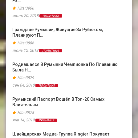
Ра…
Hits:3906
июль 20, 2018
ПОЛИТИКА
Граждане Румынии, Живущие За Рубежом,
Планируют П…
Hits:3886
июнь 12, 2018
ПОЛИТИКА
Родившаяся В Румынии Чемпионка По Плаванию
Была Н…
Hits:3879
сен 04, 2018
ПОЛИТИКА
Румынский Паспорт Вошёл В Топ-20 Самых
Влиятельны…
Hits:3878
янв 14, 2019
РУМЫНИЯ
Швейцарская Медиа-Группа Ringier Покупает