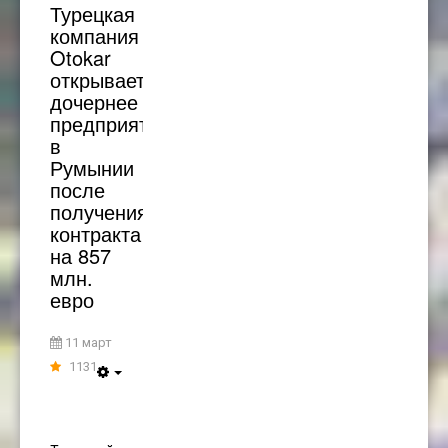
Турецкая
компания
Otokar
открывает
дочернее
предприятие
в
Румынии
после
получения
контракта
на 857
млн. ​​
евро
11 март
1131