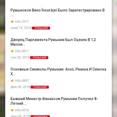
Румынское Вино Însurăţei Было Зарегистрировано В
…
Hits:5311
нояб 15, 2018
РУМЫНИЯ
Дворец Парламента Румынии Был Оценен В 1,2
Милли…
Hits:4917
сен 20, 2019
РУМЫНИЯ
Основные Символы Румынии: Asus, Рианна И Симона
Х…
Hits:4897
фев 08, 2018
РУМЫНИЯ
Бывший Министр Финансов Румынии Получил 8-
Летний …
Hits:4516
фев 08, 2018
ПОЛИТИКА