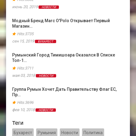
июнь 20, 2019
НОВОСТИ
Модный Бренд Marc O'Polo Открывает Первый
Магазин…
Hits:3735
сен 15, 2019
БУХАРЕСТ
Румынский Город Тимишоара Оказался В Cписке
Топ-1…
Hits:3711
мая 03, 2018
НОВОСТИ
Группа Румын Хочет Дать Правительству Флаг ЕС,
Пр…
Hits:3696
фев 10, 2018
НОВОСТИ
Теги
Бухарест
Румыния
Новости
Политика