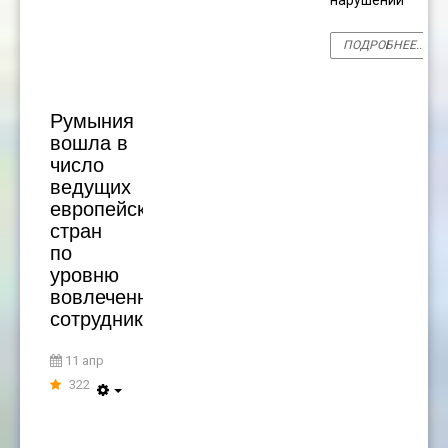
нарушений
ПОДРОБНЕЕ...
Румыния
вошла в
число
ведущих
европейских
стран
по
уровню
вовлеченности
сотрудников
11 апр
322