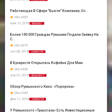
Работающая В Сфере "бьюти" Компания, Ос…
Hits:4393
мая 13, 2018
БИЗНЕС
Более 140 000 Граждан Румынии Подали Заявку На
С…
Hits:4370
сен 08, 2019
НОВОСТИ
В Бухаресте Открылась Кофейня Для Мам
Hits:4338
апр 01, 2019
БУХАРЕСТ
Обзор Румынского Кино: «Поророка»
Hits:4184
фев 11, 2018
НОВОСТИ
У Румынского «Трансгаза» Есть Инвестиционные