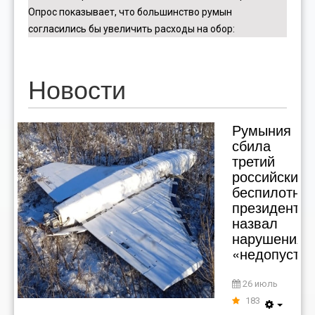
Опрос показывает, что большинство румын
согласились бы увеличить расходы на обор
:
Новости
Румыния
сбила
третий
российский
беспилотник
президент
назвал
нарушения
«недопусти
26 июль
183