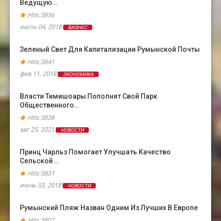
Ведущую…
Hits:3856
июль 04, 2018
БИЗНЕС
Зеленый Свет Для Капитализации Румынской Почты
Hits:3841
фев 11, 2018
ЭКОНОМИКА
Власти Тимишоары Пополнят Свой Парк
Общественного…
Hits:3838
авг 25, 2021
НОВОСТИ
Принц Чарльз Помогает Улучшать Качество
Сельской …
Hits:3831
июнь 03, 2018
НОВОСТИ
Румынский Пляж Назван Одним Из Лучших В Европе
Hits:3802