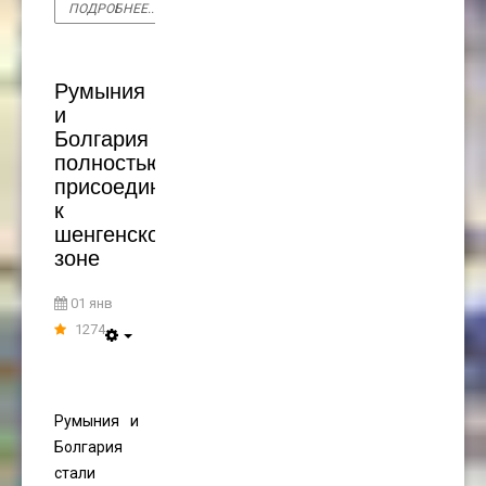
ПОДРОБНЕЕ...
Румыния
и
Болгария
полностью
присоединились
к
шенгенской
зоне
01 янв
1274
Румыния и
Болгария
стали