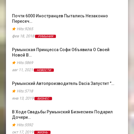
Почти 6000 Иностранцев Пытались Незаконно
Пересеч…
Hits:9265
фев 18, 2018
РУМЫНИЯ
Румынская Принцесса Софи Объявила О Своей
Новой В…
Hits:5869
авг 11, 2021
НОВОСТИ
Румынский Автопроизводитель Dacia Запустит "…
Hits:5718
янв 13, 2019
БИЗНЕС
В Ходе Свадьбы Румынский Бизнесмен Подарил
Дочери…
Hits:5592
окт 17, 2019
ЖИЗНЬ