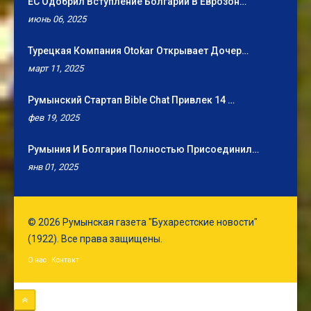
ЕС Одобрил Вступление Болгарии В Еврозон…
июнь 06, 2025
Турецкая Компания Otokar Открывает Дочер…
март 11, 2025
Румынский Стартап Bible Chat Привлек 14 …
фев 19, 2025
Румыния И Болгария Полностью Присоединил…
янв 01, 2025
© 2026 Румынская газета "Бухарестские новости"
(1922). Все права защищены.
О нас
Контакт