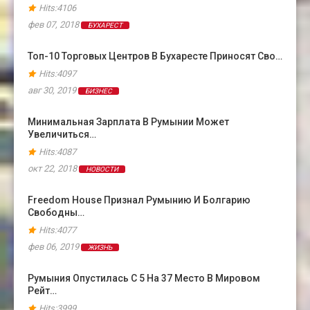
Hits:4106
фев 07, 2018
БУХАРЕСТ
Топ-10 Торговых Центров В Бухаресте Приносят Сво…
Hits:4097
авг 30, 2019
БИЗНЕС
Минимальная Зарплата В Румынии Может
Увеличиться…
Hits:4087
окт 22, 2018
НОВОСТИ
Freedom House Признал Румынию И Болгарию
Свободны…
Hits:4077
фев 06, 2019
ЖИЗНЬ
Румыния Опустилась С 5 На 37 Место В Мировом
Рейт…
Hits:3999