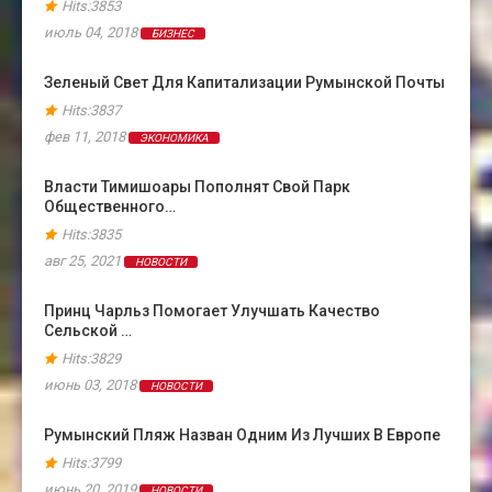
Hits:3853
июль 04, 2018
БИЗНЕС
Зеленый Свет Для Капитализации Румынской Почты
Hits:3837
фев 11, 2018
ЭКОНОМИКА
Власти Тимишоары Пополнят Свой Парк
Общественного…
Hits:3835
авг 25, 2021
НОВОСТИ
Принц Чарльз Помогает Улучшать Качество
Сельской …
Hits:3829
июнь 03, 2018
НОВОСТИ
Румынский Пляж Назван Одним Из Лучших В Европе
Hits:3799
июнь 20, 2019
НОВОСТИ