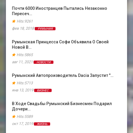
Почти 6000 Иностранцев Пытались Незаконно
Пересеч…
Hits:9261
фев 18, 2018
РУМЫНИЯ
Румынская Принцесса Софи Объявила О Своей
Новой В…
Hits:5865
авг 11, 2021
НОВОСТИ
Румынский Автопроизводитель Dacia Запустит "…
Hits:5713
янв 13, 2019
БИЗНЕС
В Ходе Свадьбы Румынский Бизнесмен Подарил
Дочери…
Hits:5589
окт 17, 2019
ЖИЗНЬ