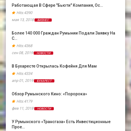
Работающая В Сфере "бьюти" Компания, Ос…
Hits:4390
мая 13, 2018
БИЗНЕС
Более 140 000 Граждан Румынии Подали Заявку На
С…
Hits:4368
сен 08, 2019
НОВОСТИ
В Бухаресте Открылась Кофейня Для Мам
Hits:4334
апр 01, 2019
БУХАРЕСТ
Обзор Румынского Кино: «Поророка»
Hits:4179
фев 11, 2018
НОВОСТИ
У Румынского «Трансгаза» Есть Инвестиционные
Прое…