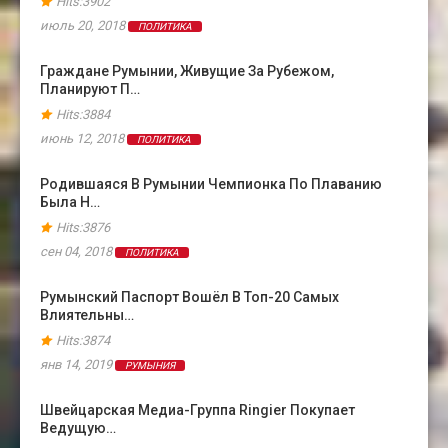
Hits:3902
июль 20, 2018
ПОЛИТИКА
Граждане Румынии, Живущие За Рубежом,
Планируют П…
Hits:3884
июнь 12, 2018
ПОЛИТИКА
Родившаяся В Румынии Чемпионка По Плаванию
Была Н…
Hits:3876
сен 04, 2018
ПОЛИТИКА
Румынский Паспорт Вошёл В Топ-20 Самых
Влиятельны…
Hits:3874
янв 14, 2019
РУМЫНИЯ
Швейцарская Медиа-Группа Ringier Покупает
Ведущую…