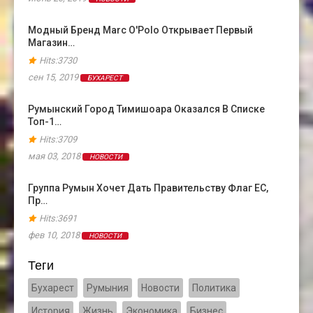
Модный Бренд Marc O'Polo Открывает Первый
Магазин…
Hits:3730
сен 15, 2019
БУХАРЕСТ
Румынский Город Тимишоара Оказался В Cписке
Топ-1…
Hits:3709
мая 03, 2018
НОВОСТИ
Группа Румын Хочет Дать Правительству Флаг ЕС,
Пр…
Hits:3691
фев 10, 2018
НОВОСТИ
Теги
Бухарест
Румыния
Новости
Политика
История
Жизнь
Экономика
Бизнес