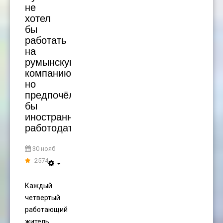
не
хотел
бы
работать
на
румынскую
компанию,
но
предпочёл
бы
иностранного
работодателя
30 нояб
2574
Каждый
четвертый
работающий
житель