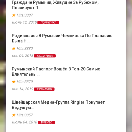
Граждане Румынии, Живущие За Рубежом,
Планируют П…
Hits:3887
июнь 12, 2018
ПОЛИТИКА
Родившаяся В Румынии Чемпионка По Плаванию
Была Н…
Hits:3880
сен 04, 2018
ПОЛИТИКА
Румынский Паспорт Вошёл В Топ-20 Самых
Влиятельны…
Hits:3879
янв 14, 2019
РУМЫНИЯ
Швейцарская Медиа-Группа Ringier Покупает
Ведущую…
Hits:3857
июль 04, 2018
БИЗНЕС