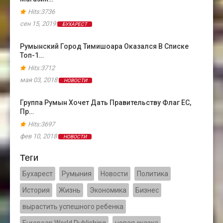
Hits:3736
сен 15, 2019
БУХАРЕСТ
Румынский Город Тимишоара Оказался В Cписке
Топ-1…
Hits:3712
мая 03, 2018
НОВОСТИ
Группа Румын Хочет Дать Правительству Флаг ЕС,
Пр…
Hits:3697
фев 10, 2018
НОВОСТИ
Теги
Бухарест
Румыния
Новости
Политика
История
Жизнь
Экономика
Бизнес
вырастить успешного ребенка