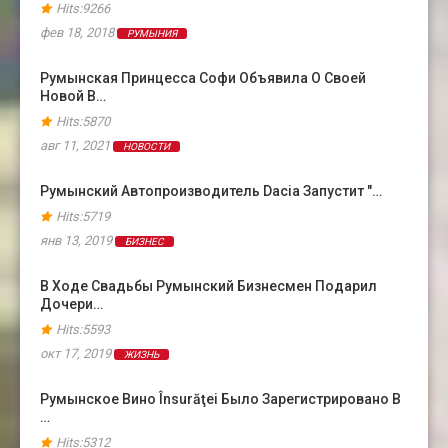
Hits:9266
фев 18, 2018
РУМЫНИЯ
Румынская Принцесса Софи Объявила О Своей
Новой В…
Hits:5870
авг 11, 2021
НОВОСТИ
Румынский Автопроизводитель Dacia Запустит "…
Hits:5719
янв 13, 2019
БИЗНЕС
В Ходе Свадьбы Румынский Бизнесмен Подарил
Дочери…
Hits:5593
окт 17, 2019
ЖИЗНЬ
Румынское Вино Însurăţei Было Зарегистрировано В
…
Hits:5312