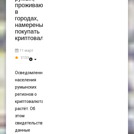
проживающих
в
городах,
намерены
покупать
криптовалюту
11 март
3133
Осведомленность
населения
румынских
регионов о
криптовалютах
растёт. Об
этом
свидетельствуют
данные