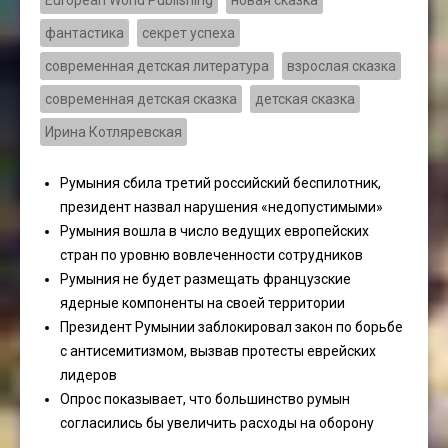
European World Publishing
новая сказка
фантастика
секрет успеха
современная детская литература
взрослая сказка
современная детская сказка
детская сказка
Ирина Котляревская
Румыния сбила третий российский беспилотник,
президент назвал нарушения «недопустимыми»
Румыния вошла в число ведущих европейских
стран по уровню вовлеченности сотрудников
Румыния не будет размещать французские
ядерные компоненты на своей территории
Президент Румынии заблокировал закон по борьбе
с антисемитизмом, вызвав протесты еврейских
лидеров
Опрос показывает, что большинство румын
согласились бы увеличить расходы на оборону