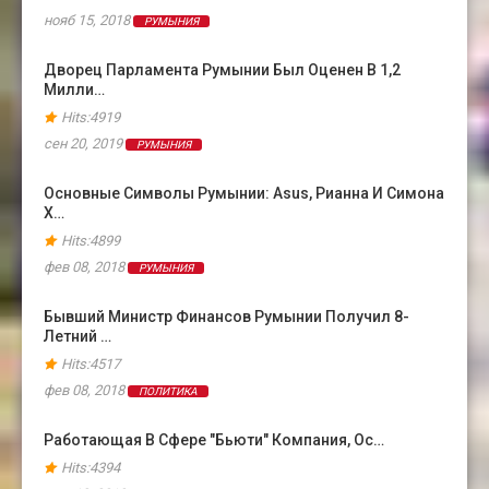
нояб 15, 2018
РУМЫНИЯ
Дворец Парламента Румынии Был Оценен В 1,2
Милли…
Hits:4919
сен 20, 2019
РУМЫНИЯ
Основные Символы Румынии: Asus, Рианна И Симона
Х…
Hits:4899
фев 08, 2018
РУМЫНИЯ
Бывший Министр Финансов Румынии Получил 8-
Летний …
Hits:4517
фев 08, 2018
ПОЛИТИКА
Работающая В Сфере "бьюти" Компания, Ос…
Hits:4394