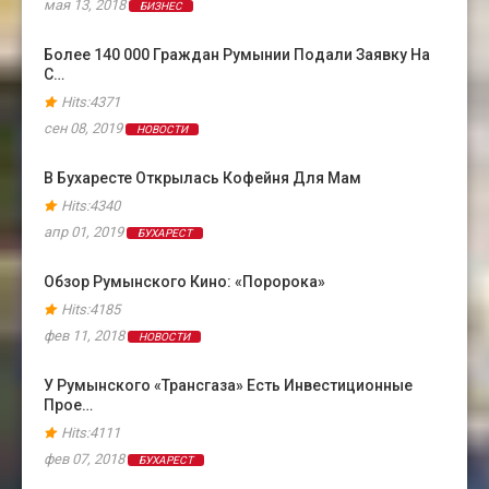
мая 13, 2018
БИЗНЕС
Более 140 000 Граждан Румынии Подали Заявку На
С…
Hits:4371
сен 08, 2019
НОВОСТИ
В Бухаресте Открылась Кофейня Для Мам
Hits:4340
апр 01, 2019
БУХАРЕСТ
Обзор Румынского Кино: «Поророка»
Hits:4185
фев 11, 2018
НОВОСТИ
У Румынского «Трансгаза» Есть Инвестиционные
Прое…
Hits:4111
фев 07, 2018
БУХАРЕСТ