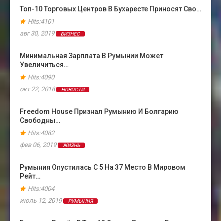
Топ-10 Торговых Центров В Бухаресте Приносят Сво…
Hits:4101
авг 30, 2019
БИЗНЕС
Минимальная Зарплата В Румынии Может
Увеличиться…
Hits:4090
окт 22, 2018
НОВОСТИ
Freedom House Признал Румынию И Болгарию
Свободны…
Hits:4082
фев 06, 2019
ЖИЗНЬ
Румыния Опустилась С 5 На 37 Место В Мировом
Рейт…
Hits:4004
июль 12, 2019
РУМЫНИЯ