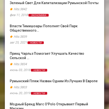
Зеленый Свет Для Капитализации Румынской Почты
Hits:3842
фев 11, 2018
ЭКОНОМИКА
Власти Тимишоары Пополнят Свой Парк
Общественного…
Hits:3839
авг 25, 2021
НОВОСТИ
Принц Чарльз Помогает Улучшать Качество
Сельской …
Hits:3834
июнь 03, 2018
НОВОСТИ
Румынский Пляж Назван Одним Из Лучших В Европе
Hits:3803
июнь 20, 2019
НОВОСТИ
Модный Бренд Marc O'Polo Открывает Первый
Магазин…