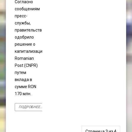
Согласно
сообщениям
пресс-
службы,
правительство
одобрило
решение о
капитализации
Romanian
Post (CNPR)
путем
вклада в
сумме RON
170 млн.
ПОДРОБНЕЕ...
Страница 3 из 4