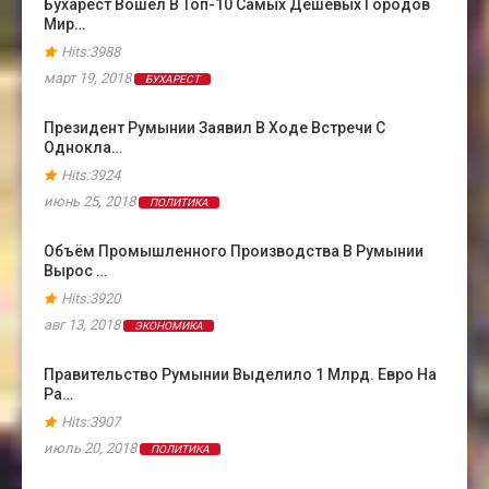
Бухарест Вошёл В Топ-10 Самых Дешевых Городов
Мир…
Hits:3988
март 19, 2018
БУХАРЕСТ
Президент Румынии Заявил В Ходе Встречи С
Однокла…
Hits:3924
июнь 25, 2018
ПОЛИТИКА
Объём Промышленного Производства В Румынии
Вырос …
Hits:3920
авг 13, 2018
ЭКОНОМИКА
Правительство Румынии Выделило 1 Млрд. Евро На
Ра…
Hits:3907
июль 20, 2018
ПОЛИТИКА