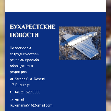
БУХАРЕСТСКИЕ
НОВОСТИ
По вопросам
сотрудничества и
рекламы просьба
обращаться в
редакцию:
Strada C. A. Rosetti
17,
București
+40 21 527 0300
email:
ru.romania516@gmail.com