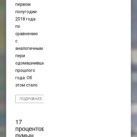
первом
полугодии
2018 года
по
сравнению
с
аналогичным
пери
одомашнившие
прошлого
года. Об
этом стало
ПОДРОБНЕЕ...
17
процентов
румын,