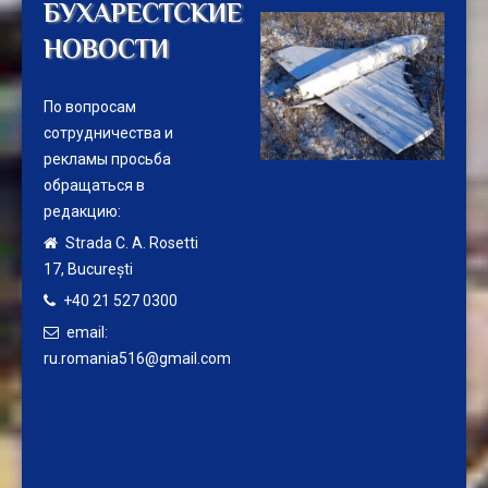
БУХАРЕСТСКИЕ
НОВОСТИ
По вопросам
сотрудничества и
рекламы просьба
обращаться в
редакцию:
Strada C. A. Rosetti
17,
București
+40 21 527 0300
email:
ru.romania516@gmail.com