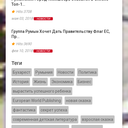
Топ-1…
Hits:3708
мая 03, 2018
НОВОСТИ
Группа Румын Хочет Дать Правительству Флаг ЕС,
Пр…
Hits:3690
фев 10, 2018
НОВОСТИ
Теги
Бухарест
Румыния
Новости
Политика
История
Жизнь
Экономика
Бизнес
вырастить успешного ребенка
European World Publishing
новая сказка
фантастика
секрет успеха
современная детская литература
взрослая сказка