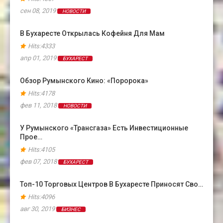
сен 08, 2019
НОВОСТИ
В Бухаресте Открылась Кофейня Для Мам
Hits:4333
апр 01, 2019
БУХАРЕСТ
Обзор Румынского Кино: «Поророка»
Hits:4178
фев 11, 2018
НОВОСТИ
У Румынского «Трансгаза» Есть Инвестиционные
Прое…
Hits:4105
фев 07, 2018
БУХАРЕСТ
Топ-10 Торговых Центров В Бухаресте Приносят Сво…
Hits:4096
авг 30, 2019
БИЗНЕС