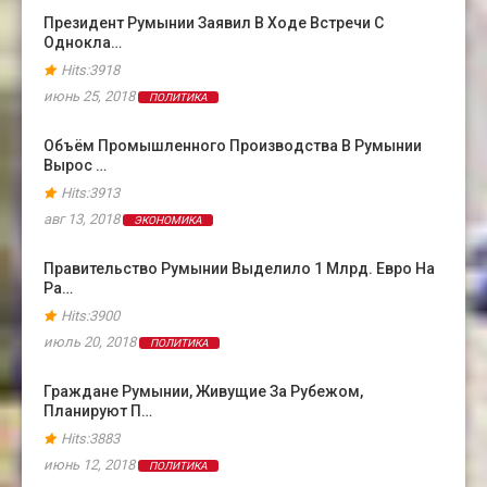
Президент Румынии Заявил В Ходе Встречи С
Однокла…
Hits:3918
июнь 25, 2018
ПОЛИТИКА
Объём Промышленного Производства В Румынии
Вырос …
Hits:3913
авг 13, 2018
ЭКОНОМИКА
Правительство Румынии Выделило 1 Млрд. Евро На
Ра…
Hits:3900
июль 20, 2018
ПОЛИТИКА
Граждане Румынии, Живущие За Рубежом,
Планируют П…
Hits:3883
июнь 12, 2018
ПОЛИТИКА