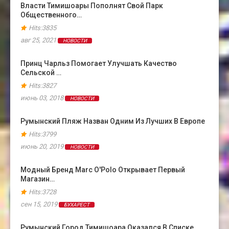
Власти Тимишоары Пополнят Свой Парк
Общественного…
Hits:3835
авг 25, 2021
НОВОСТИ
Принц Чарльз Помогает Улучшать Качество
Сельской …
Hits:3827
июнь 03, 2018
НОВОСТИ
Румынский Пляж Назван Одним Из Лучших В Европе
Hits:3799
июнь 20, 2019
НОВОСТИ
Модный Бренд Marc O'Polo Открывает Первый
Магазин…
Hits:3728
сен 15, 2019
БУХАРЕСТ
Румынский Город Тимишоара Оказался В Cписке