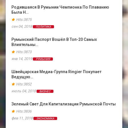
Родившаяся В Румынии Чемпионка По Плаванию
Была Н…
Hits:3875
сен 04, 2018
ПОЛИТИКА
Румынский Паспорт Вошёл В Топ-20 Самых
Влиятельны…
Hits:3873
янв 14, 2019
РУМЫНИЯ
Швейцарская Медиа-Группа Ringier Покупает
Ведущую…
Hits:3852
июль 04, 2018
БИЗНЕС
Зеленый Свет Для Капитализации Румынской Почты
Hits:3836
фев 11, 2018
ЭКОНОМИКА