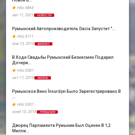
Новой В…
Hits:5864
авг 11, 2021
НОВОСТИ
Румынский Автопроизводитель Dacia Запустит "…
Hits:5711
янв 13, 2019
БИЗНЕС
В Ходе Свадьбы Румынский Бизнесмен Подарил
Дочери…
Hits:5587
окт 17, 2019
ЖИЗНЬ
Румынское Вино Însurăţei Было Зарегистрировано В
…
Hits:5307
нояб 15, 2018
РУМЫНИЯ
Дворец Парламента Румынии Был Оценен В 1,2
Милли…