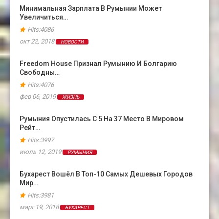
Минимальная Зарплата В Румынии Может
Увеличиться…
Hits:4086
окт 22, 2018
НОВОСТИ
Freedom House Признал Румынию И Болгарию
Свободны…
Hits:4076
фев 06, 2019
ЖИЗНЬ
Румыния Опустилась С 5 На 37 Место В Мировом
Рейт…
Hits:3997
июль 12, 2019
РУМЫНИЯ
Бухарест Вошёл В Топ-10 Самых Дешевых Городов
Мир…
Hits:3981
март 19, 2018
БУХАРЕСТ